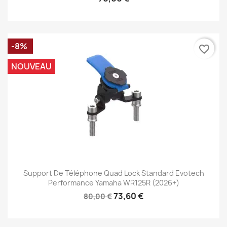
-8%
favorite_border
NOUVEAU
Support De Téléphone Quad Lock Standard Evotech
Performance Yamaha WR125R (2026+)
73,60 €
80,00 €