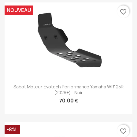
NOUVEAU
favorite_border
Sabot Moteur Evotech Performance Yamaha WR125R
(2026+) - Noir
70,00 €
-8%
favorite_border