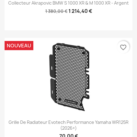
Collecteur Akrapovic BMW S 1000 XR & M 1000 XR - Argent
1 214,40 €
1 380,00 €
NOUVEAU
favorite_border
Grille De Radiateur Evotech Performance Yamaha WR125R
(2026+)
70,00 €