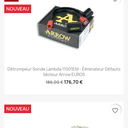
NOUVEAU
Détrompeur Sonde Lambda 11001EM - Éliminateur Défauts
Moteur Arrow EURO5
176,70 €
186,00 €
NOUVEAU
favorite_border