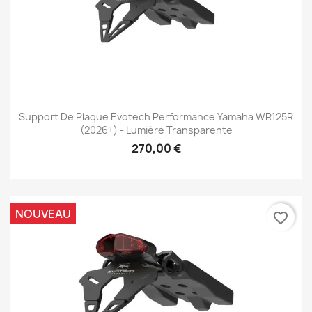
Support De Plaque Evotech Performance Yamaha WR125R
(2026+) - Lumière Transparente
270,00 €
NOUVEAU
favorite_border