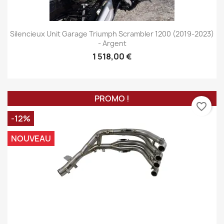
Silencieux Unit Garage Triumph Scrambler 1200 (2019-2023)
- Argent
1 518,00 €
PROMO !
favorite_border
-12%
NOUVEAU