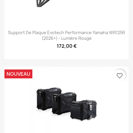
Support De Plaque Evotech Performance Yamaha WR125R
(2026+) - Lumière Rouge
172,00 €
NOUVEAU
favorite_border