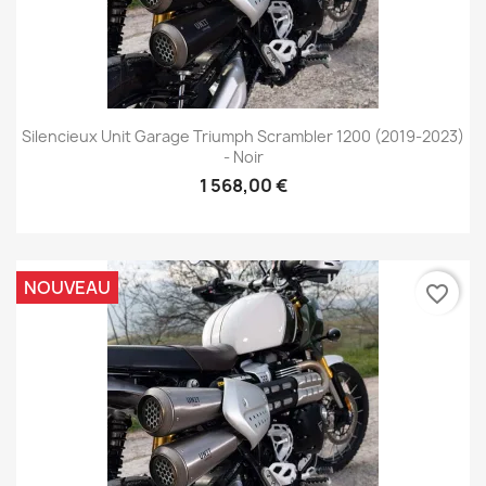
Silencieux Unit Garage Triumph Scrambler 1200 (2019-2023)
- Noir
1 568,00 €
NOUVEAU
favorite_border