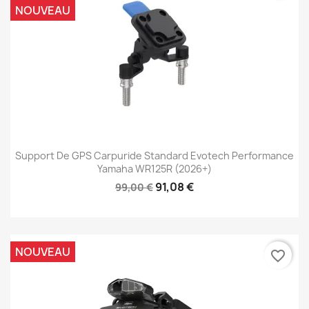
NOUVEAU
Support De GPS Carpuride Standard Evotech Performance
Yamaha WR125R (2026+)
91,08 €
99,00 €
NOUVEAU
favorite_border