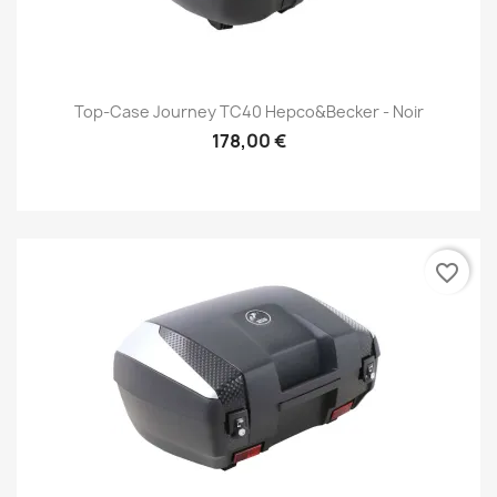
Top-Case Journey TC40 Hepco&Becker - Noir
178,00 €
favorite_border