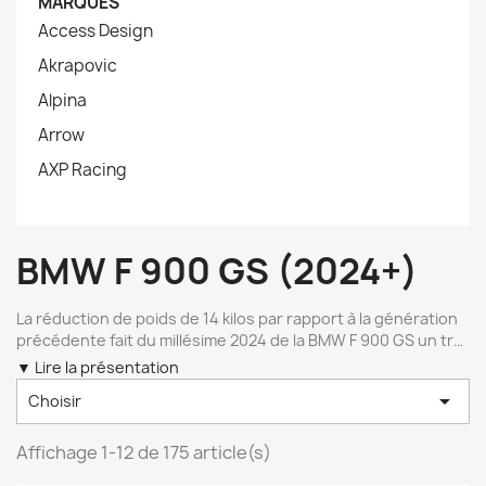
MARQUES
Access Design
Akrapovic
Alpina
Arrow
AXP Racing
BMW F 900 GS (2024+)
La réduction de poids de 14 kilos par rapport à la génération
précédente fait du millésime 2024 de la BMW F 900 GS un trail
hautement technique conçu pour le franchissement.
▼ Lire la présentation
Renforcement de la partie-cycle pour les excursions

Choisir
engagées Le bicylindre de 895 cm³ réclame une enveloppe
matérielle capable d'encaisser les projections de cailloux et
les chocs répétés en usage tout-terrain. Les concepteurs
Affichage 1-12 de 175 article(s)
de composants de haute précision, à l'image d'Evotech