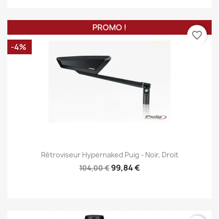
PROMO !
favorite_border
-4%
Rétroviseur Hypernaked Puig - Noir, Droit
99,84 €
104,00 €