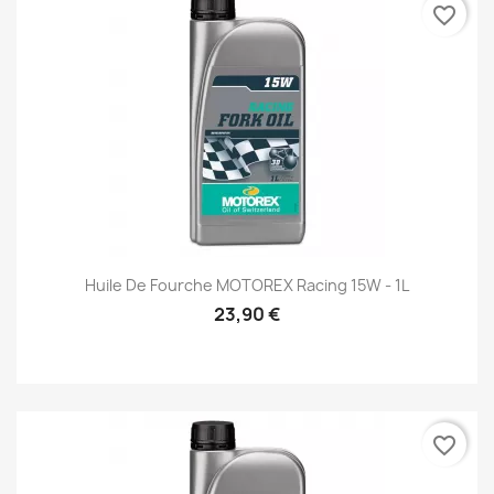
favorite_border
Huile De Fourche MOTOREX Racing 15W - 1L
23,90 €
favorite_border