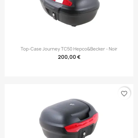
Top-Case Journey TC50 Hepco&Becker - Noir
200,00 €
favorite_border