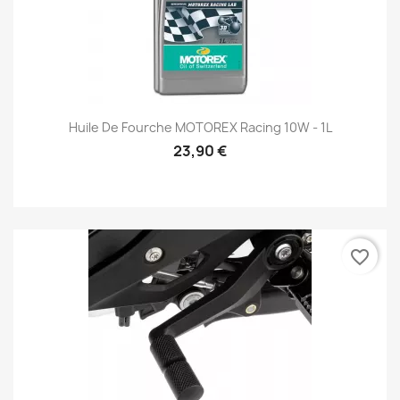
Huile De Fourche MOTOREX Racing 10W - 1L
23,90 €
favorite_border