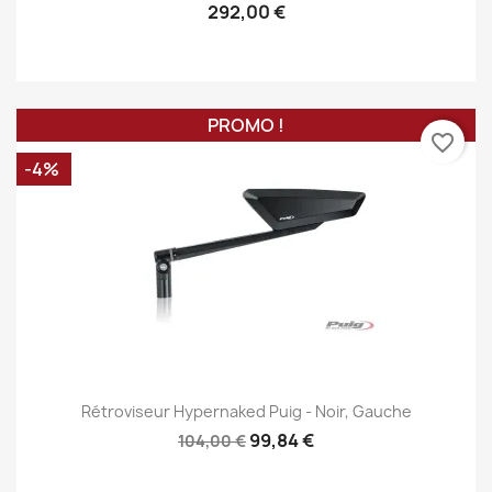
292,00 €
PROMO !
favorite_border
-4%
Rétroviseur Hypernaked Puig - Noir, Gauche
99,84 €
104,00 €