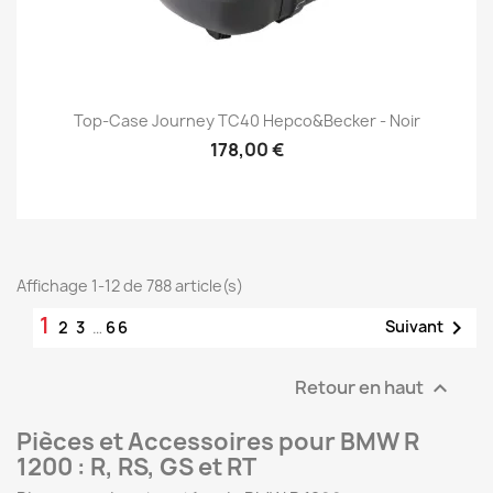
Top-Case Journey TC40 Hepco&Becker - Noir
178,00 €
Affichage 1-12 de 788 article(s)
1

Suivant
2
3
…
66
Retour en haut

Pièces et Accessoires pour BMW R
1200 : R, RS, GS et RT