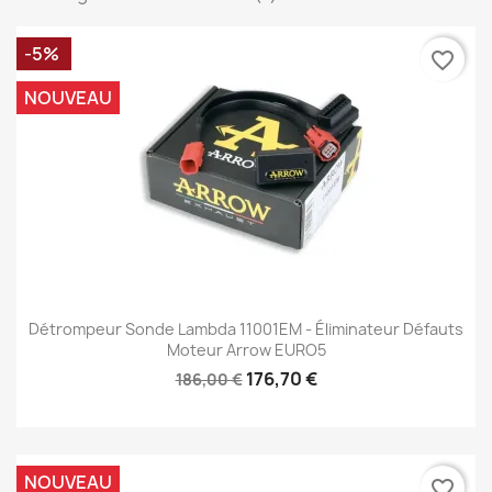
-5%
favorite_border
NOUVEAU
Détrompeur Sonde Lambda 11001EM - Éliminateur Défauts
Moteur Arrow EURO5
176,70 €
186,00 €
NOUVEAU
favorite_border