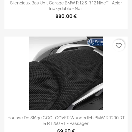
Silencieux Bas Unit Garage BMW R 12 & R 12 NineT - Acier
Inoxydable - Noir
880,00 €
favorite_border
Housse De Siège COOL COVER Wunderlich BMW R 1200 RT
& R 1250 RT - Passager
69,90 €