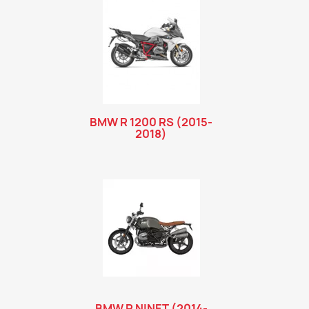
des pare-brises, des supports de bagages, et plus encore.
Chaque pièce est sélectionnée pour maximiser l’efficacité et
la fiabilité de votre moto.Pièces pour BMW R 1200 RT La R
1200 RT allie confort et performance pour des trajets sur
route agréables et sécurisés. Nos pièces comprennent des
kits de valises, des selles ergonomiques, et des extensions
de carénage pour une meilleure protection au vent et une
expérience de conduite plus confortable. Pièces pour BMW
R 1200 R La BMW R 1200 R est une moto performante dans la
BMW R 1200 RS (2015-
polyvalence et l'urbain. Evotech Perf vous offre la possibilité
2018)
de la customiser afin d'obtenir une moto unique en son
genre. Pare-brise, valises, échappements, tout est bon pour
en faire une préparation moto de rêve. Découvrez notre
sélection de produits associés.
BMW R NINET (2014-