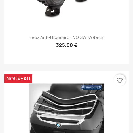
Feux Anti-Brouillard EVO SW Motech
325,00 €
NOUVEAU
favorite_border