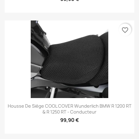
favorite_border
Housse De Siège COOL COVER Wunderlich BMW R 1200 RT
& R 1250 RT - Conducteur
99,90 €