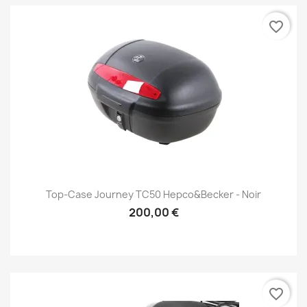
favorite_border
Top-Case Journey TC50 Hepco&Becker - Noir
200,00 €
favorite_border