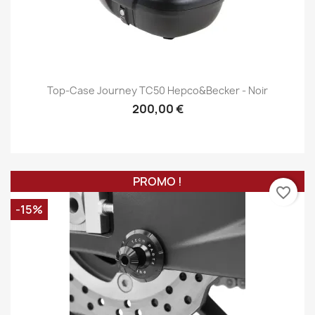
Top-Case Journey TC50 Hepco&Becker - Noir
200,00 €
PROMO !
favorite_border
-15%