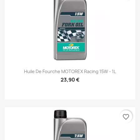
Huile De Fourche MOTOREX Racing 15W - 1L
23,90 €
favorite_border