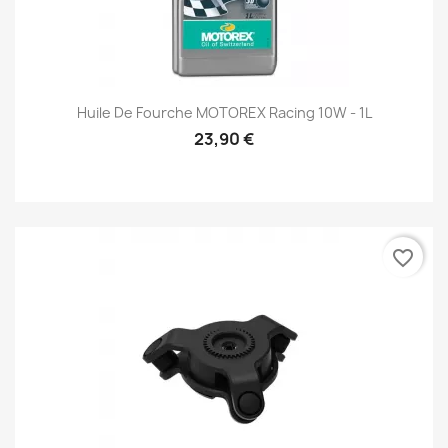
Huile De Fourche MOTOREX Racing 10W - 1L
23,90 €
favorite_border