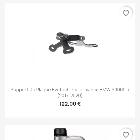
favorite_border
Support De Plaque Evotech Performance BMW S 1000 R
(2017-2020)
122,00 €
favorite_border