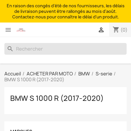
En raison des congés d'été de nos fournisseurs, les délais
de livraison peuvent être rallongés au mois d'août.
Contactez-nous pour connaître le délai d'un produit.
shopping_cart


(0)
search
Accueil
ACHETER PAR MOTO
BMW
S-serie
BMW S 1000 R (2017-2020)
BMW S 1000 R (2017-2020)