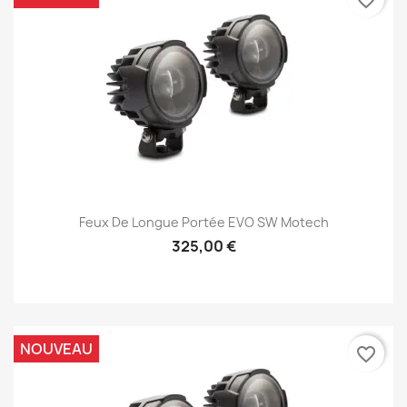
favorite_border
Feux De Longue Portée EVO SW Motech
325,00 €
NOUVEAU
favorite_border