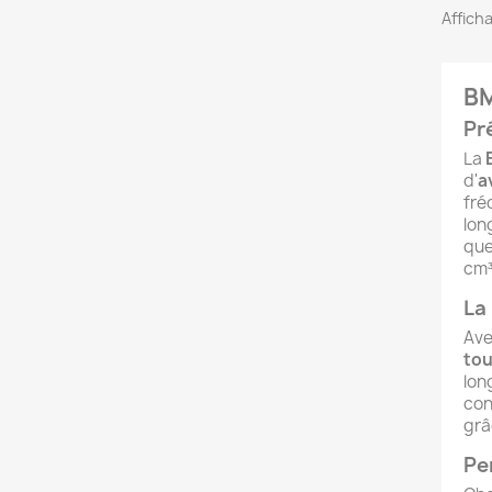
Afficha
BM
Pr
La
d'
a
fré
lon
que
cm³
La
Ave
tou
lon
con
grâ
Pe