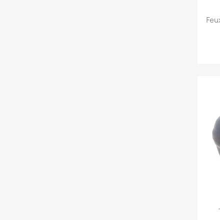
XR.
son
Feu
sus
per
Bre
900
Acc
exp
typ
emp
équ
Hep
pou
pré
qua
Mot
fre
don
Tra
Evo
vos
un 