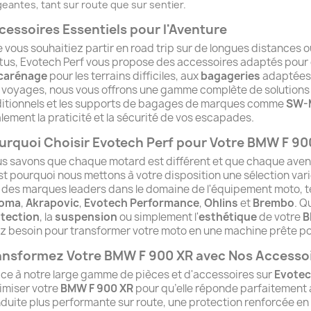
geantes, tant sur route que sur sentier.
cessoires Essentiels pour l'Aventure
 vous souhaitiez partir en road trip sur de longues distances 
tus, Evotech Perf vous propose des accessoires adaptés pour
carénage
pour les terrains difficiles, aux
bagageries
adaptées 
 voyages, nous vous offrons une gamme complète de solutions
itionnels et les supports de bagages de marques comme
SW-
lement la praticité et la sécurité de vos escapades.
urquoi Choisir Evotech Perf pour Votre BMW F 90
s savons que chaque motard est différent et que chaque aven
st pourquoi nous mettons à votre disposition une sélection var
 des marques leaders dans le domaine de l'équipement moto, t
zoma
,
Akrapovic
,
Evotech Performance
,
Ohlins
et
Brembo
. Q
tection
, la
suspension
ou simplement l'
esthétique
de votre
B
z besoin pour transformer votre moto en une machine prête pou
ansformez Votre BMW F 900 XR avec Nos Accesso
ce à notre large gamme de pièces et d'accessoires sur
Evotec
imiser votre
BMW F 900 XR
pour qu’elle réponde parfaitement à
duite plus performante sur route, une protection renforcée en o