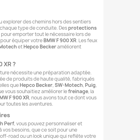
ou explorer des chemins hors des sentiers
 chaque type de conduite. Des
protections
pour emporter tout le nécessaire lors de
 pour équiper votre
BMW F 900 XR
. Les feux
Motech
et
Hepco Becker
améliorent
0 XR ?
ture nécessite une préparation adaptée.
iée de produits de haute qualité, fabriqués
elles que
Hepco Becker
,
SW-Motech
,
Puig
,
ue vous souhaitiez améliorer le
freinage
, la
MW F 900 XR
, nous avons tout ce dont vous
r toutes les aventures.
ires
h Perf
, vous pouvez personnaliser et
 vos besoins, que ce soit pour une
ff-road ou un look unique qui reflète votre