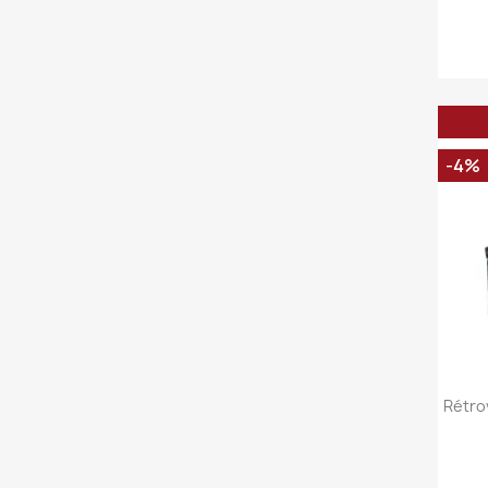
Per
fer
-4%
Rétro