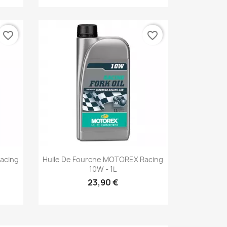
favorite_border
favorite_border
Aperçu rapide

acing
Huile De Fourche MOTOREX Racing
10W - 1L
23,90 €