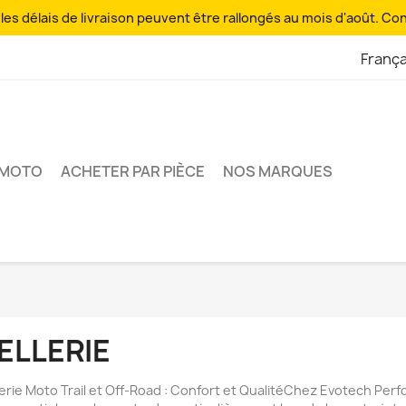
es délais de livraison peuvent être rallongés au mois d'août. Co
França
 MOTO
ACHETER PAR PIÈCE
NOS MARQUES
ELLERIE
lerie Moto Trail et Off-Road : Confort et QualitéChez Evotech Pe