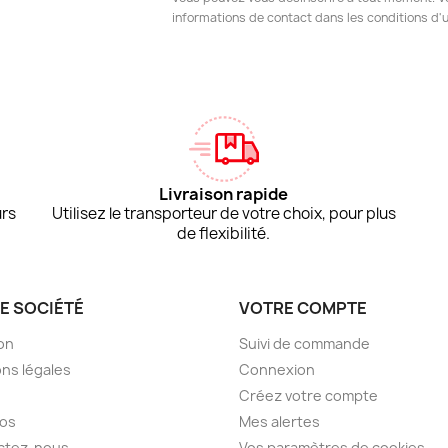
informations de contact dans les conditions d'ut
Livraison rapide
urs
Utilisez le transporteur de votre choix, pour plus
de flexibilité.
E SOCIÉTÉ
VOTRE COMPTE
son
Suivi de commande
ns légales
Connexion
Créez votre compte
pos
Mes alertes
ctez-nous
Vos paramètres de cookies