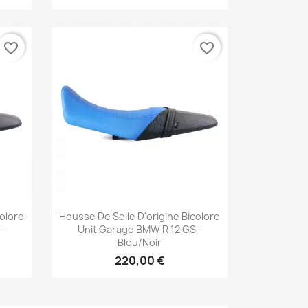
favorite_border
favorite_border
Aperçu rapide

colore
Housse De Selle D'origine Bicolore
 -
Unit Garage BMW R 12 GS -
Bleu/noir
220,00 €