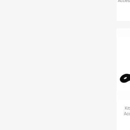
Acces
Ki
Ac