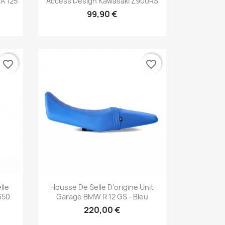
A 125
Access Design Kawasaki Z900RS
99,90 €
favorite_border
favorite_border
Aperçu rapide

lle
Housse De Selle D'origine Unit
650
Garage BMW R 12 GS - Bleu
220,00 €