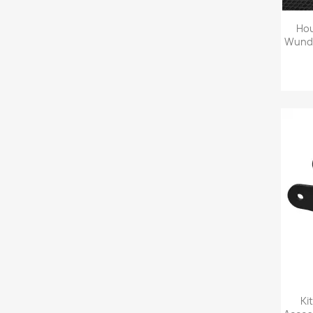
Ho
Wunde
Ki