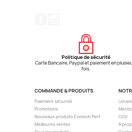
Facebook
Instagram
Politique de sécurité
Carte Bancaire, Paypal et paiement en plusie
fois.
COMMANDE & PRODUITS
NOTR
Paiement sécurisé
Livrai
Promotions
Mentio
Nouveaux produits Evotech Perf
CGV
Meilleures ventes
A pro
Tous les produits
Conta