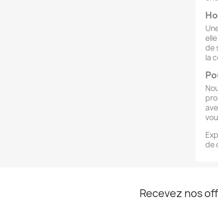
Ho
Un
ell
de 
la 
Po
Nou
pro
ave
vou
Exp
de 
Recevez nos off