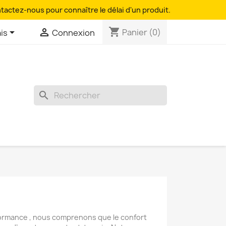
ntactez-nous pour connaître le délai d'un produit.
shopping_cart


Panier
(0)
is
Connexion
search
rformance , nous comprenons que le confort