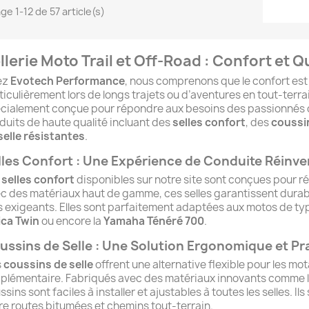
ge 1-12 de 57 article(s)
llerie Moto Trail et Off-Road : Confort et Q
ez
Evotech Performance
, nous comprenons que le confort est 
ticulièrement lors de longs trajets ou d’aventures en tout-terr
cialement conçue pour répondre aux besoins des passionnés
duits de haute qualité incluant des
selles confort
, des
coussi
selle résistantes
.
lles Confort : Une Expérience de Conduite Réinv
s
selles confort
disponibles sur notre site sont conçues pour rédu
c des matériaux haut de gamme, ces selles garantissent durabili
s exigeants. Elles sont parfaitement adaptées aux motos de t
ica Twin
ou encore la
Yamaha Ténéré 700
.
ussins de Selle : Une Solution Ergonomique et Pr
s
coussins de selle
offrent une alternative flexible pour les mo
plémentaire. Fabriqués avec des matériaux innovants comme le
ssins sont faciles à installer et ajustables à toutes les selles. Il
re routes bitumées et chemins tout-terrain.