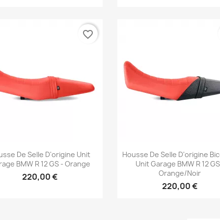
favorite_border
Aperçu rapide
Aperçu rapide


sse De Selle D'origine Unit
Housse De Selle D'origine Bi
rage BMW R 12 GS - Orange
Unit Garage BMW R 12 GS
Orange/noir
220,00 €
220,00 €