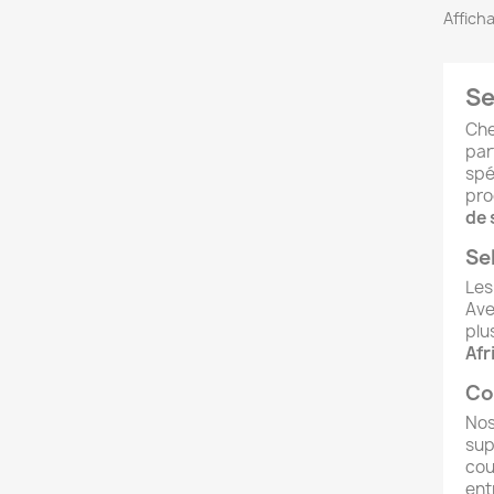
Afficha
Se
Ch
par
spé
pro
de 
Se
Le
Ave
plu
Afr
Co
No
sup
cou
ent