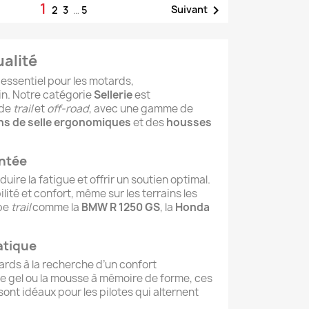
1

Suivant
2
3
…
5
ualité
essentiel pour les motards,
ain. Notre catégorie
Sellerie
est
 de
trail
et
off-road
, avec une gamme de
ns de selle ergonomiques
et des
housses
entée
ire la fatigue et offrir un soutien optimal.
té et confort, même sur les terrains les
ype
trail
comme la
BMW R 1250 GS
, la
Honda
atique
tards à la recherche d’un confort
 gel ou la mousse à mémoire de forme, ces
s sont idéaux pour les pilotes qui alternent