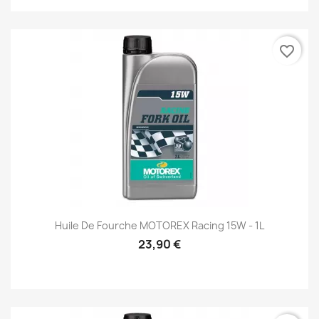
favorite_border
Huile De Fourche MOTOREX Racing 15W - 1L
23,90 €