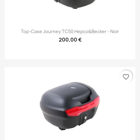
Top-Case Journey TC50 Hepco&Becker - Noir
200,00 €
favorite_border