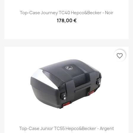
Top-Case Journey TC40 Hepco&Becker - Noir
178,00 €
favorite_border
Top-Case Junior TC55 Hepco&Becker - Argent