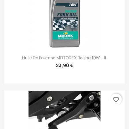
Huile De Fourche MOTOREX Racing 10W - 1L
23,90 €
favorite_border