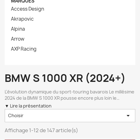
MARQUES
Access Design
Akrapovic
Alpina
Arrow
AXP Racing
BMW S 1000 XR (2024+)
L'évolution dynamique du sport-touring bavarois Le millésime
2024 de la BMW S 1000 XR pousse encore plus loin le
concept de sportivité au long cours. Avec son bloc quatre
▼ Lire la présentation
cylindres affûté issu de la Superbike et sa partie-cycle ultra-

Choisir
dynamique, cette machine exige des équipements
aftermarket d'une rigueur absolue pour exprimer son plein
potentiel sans dénaturer son ADN technologique. Les
Affichage 1-12 de 147 article(s)
motards exigeants cherchent avant tout à concilier la