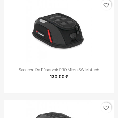
favorite_border
Sacoche De Réservoir PRO Micro SW Motech
130,00 €
favorite_border