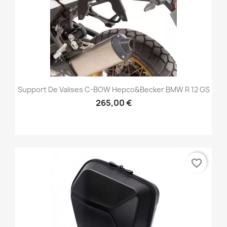
Support De Valises C-BOW Hepco&Becker BMW R 12 GS
265,00 €
favorite_border