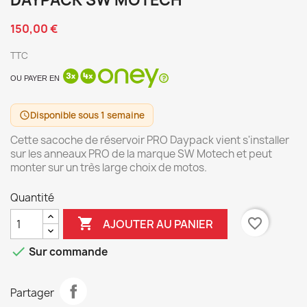
DAYPACK SW MOTECH
150,00 €
TTC
OU PAYER EN
Disponible sous 1 semaine
schedule
Cette sacoche de réservoir PRO Daypack vient s'installer
sur les anneaux PRO de la marque SW Motech et peut
monter sur un très large choix de motos.
Quantité

favorite_border
AJOUTER AU PANIER

Sur commande
Partager