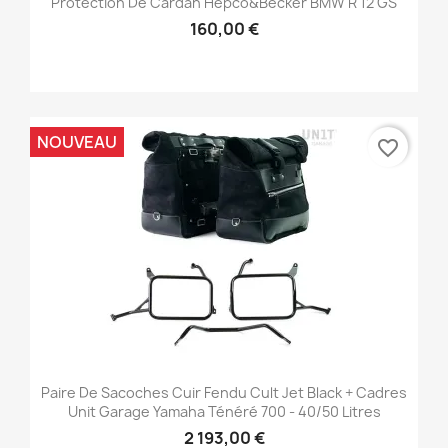
Protection De Cardan Hepco&Becker BMW R 12 GS
160,00 €
NOUVEAU
favorite_border
Paire De Sacoches Cuir Fendu Cult Jet Black + Cadres
Unit Garage Yamaha Ténéré 700 - 40/50 Litres
2 193,00 €