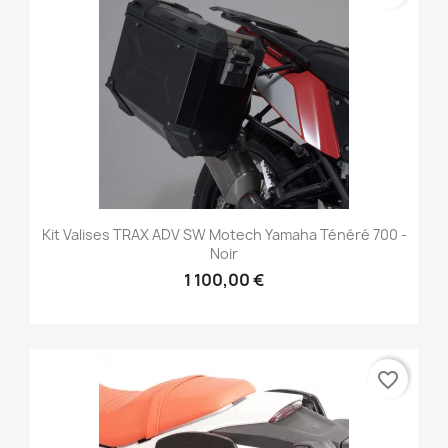
Kit Valises TRAX ADV SW Motech Yamaha Ténéré 700 -
Noir
1 100,00 €
favorite_border