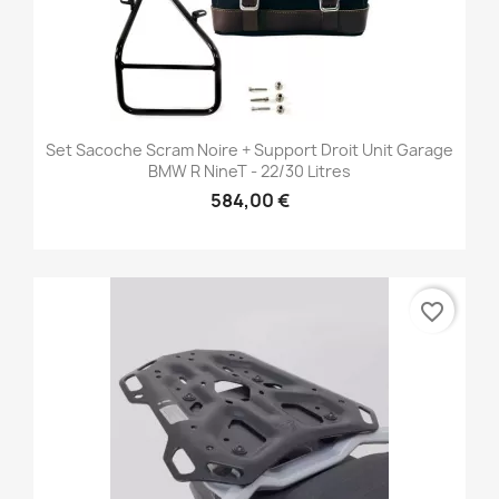
Set Sacoche Scram Noire + Support Droit Unit Garage
BMW R NineT - 22/30 Litres
584,00 €
favorite_border