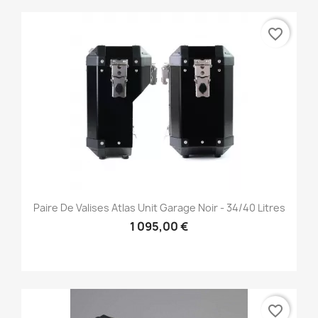
favorite_border
Paire De Valises Atlas Unit Garage Noir - 34/40 Litres
1 095,00 €
favorite_border