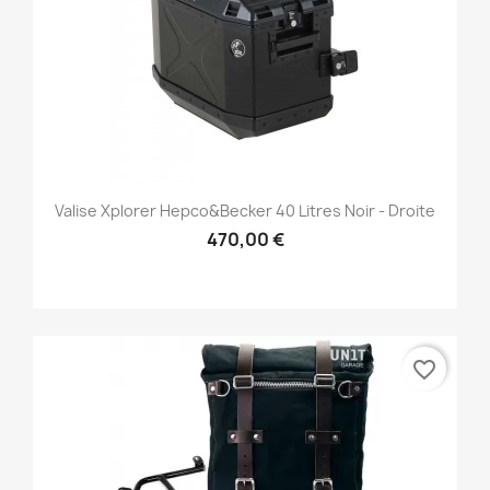
Valise Xplorer Hepco&Becker 40 Litres Noir - Droite
470,00 €
favorite_border