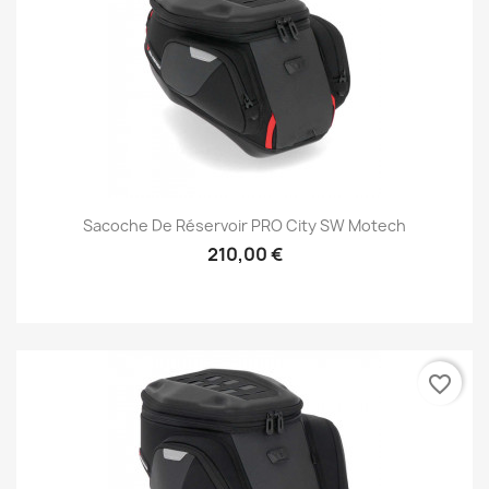
Sacoche De Réservoir PRO City SW Motech
210,00 €
favorite_border