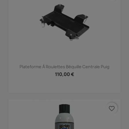
Plateforme À Roulettes Béquille Centrale Puig
110,00 €
favorite_border