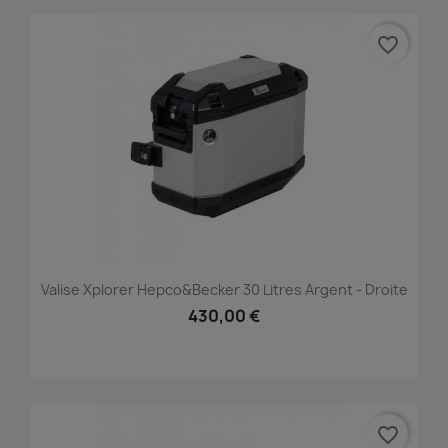
favorite_border
Valise Xplorer Hepco&Becker 30 Litres Argent - Droite
430,00 €
favorite_border