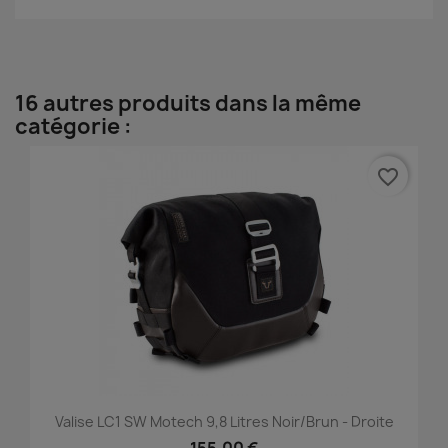
16 autres produits dans la même
catégorie :
favorite_border
Valise LC1 SW Motech 9,8 Litres Noir/brun - Droite