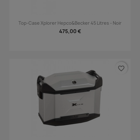
Top-Case Xplorer Hepco&Becker 45 Litres - Noir
475,00 €
favorite_border