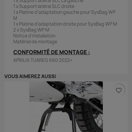
1 x Support latéral SLC La gauche
1 x Support latéral SLC droite
1 x Platine d'adaptation gauche pour SysBag WP
M
1 x Platine d'adaptation droite pour SysBag WP M
2 x SysBag WP M
Notice d'installation
Matériel de montage
CONFORMITÉ DE MONTAGE :
APRILIA TUAREG 660 2022+
VOUS AIMEREZ AUSSI
favorite_border