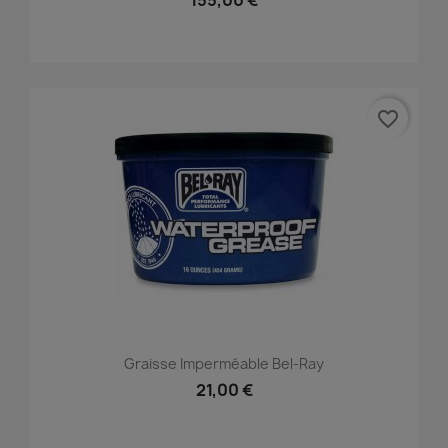
155,00 €
favorite_border
Graisse Imperméable Bel-Ray
21,00 €