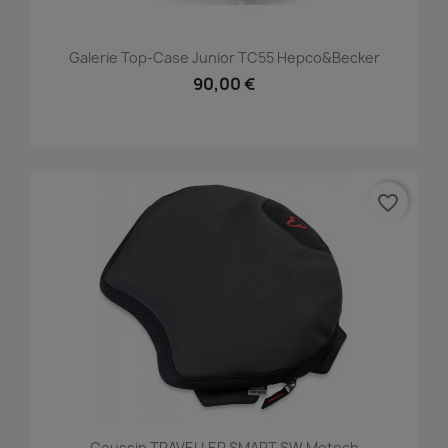
Galerie Top-Case Junior TC55 Hepco&Becker
90,00 €
favorite_border
Coussin TRAVELLER SMART SW Motech