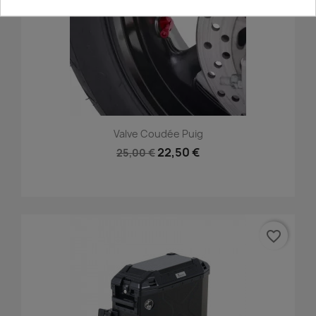
Valve Coudée Puig
22,50 €
25,00 €
favorite_border