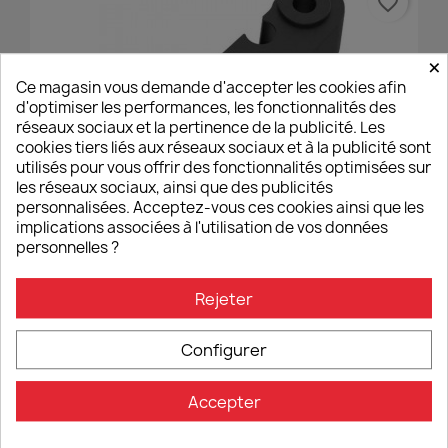
favorite_border
×
Ce magasin vous demande d'accepter les cookies afin
d'optimiser les performances, les fonctionnalités des
réseaux sociaux et la pertinence de la publicité. Les
cookies tiers liés aux réseaux sociaux et à la publicité sont
utilisés pour vous offrir des fonctionnalités optimisées sur
les réseaux sociaux, ainsi que des publicités
personnalisées. Acceptez-vous ces cookies ainsi que les
implications associées à l'utilisation de vos données
personnelles ?
Réglettes De Levier D'embrayage Et De Frein Evotech
Performance - Noir
17,00 €
Rejeter
Configurer
PROMO !
favorite_border
Accepter
-10%