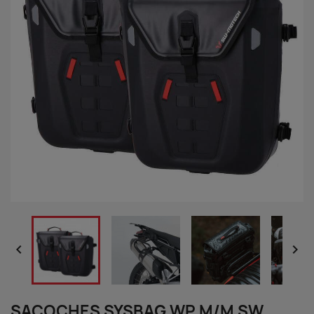


SACOCHES SYSBAG WP M/M SW