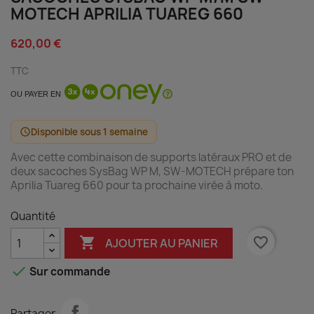
MOTECH APRILIA TUAREG 660
620,00 €
TTC
OU PAYER EN
Disponible sous 1 semaine
schedule
Avec cette combinaison de supports latéraux PRO et de
deux sacoches SysBag WP M, SW-MOTECH prépare ton
Aprilia Tuareg 660 pour ta prochaine virée à moto.
Quantité

favorite_border
AJOUTER AU PANIER

Sur commande
Partager