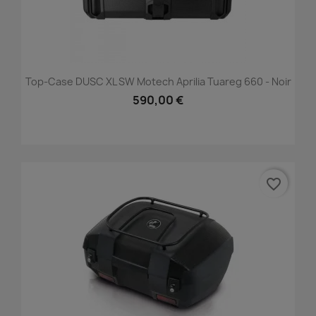
Top-Case DUSC XL SW Motech Aprilia Tuareg 660 - Noir
590,00 €
favorite_border