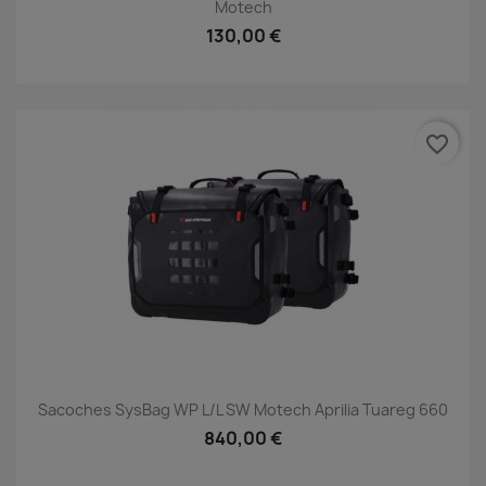
Motech
130,00 €
favorite_border
Sacoches SysBag WP L/L SW Motech Aprilia Tuareg 660
840,00 €