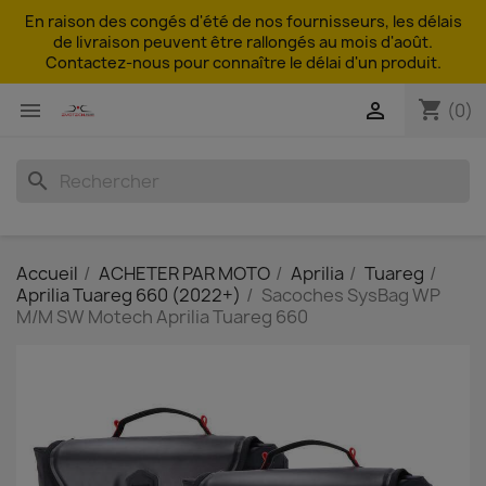
En raison des congés d'été de nos fournisseurs, les délais
de livraison peuvent être rallongés au mois d'août.
Contactez-nous pour connaître le délai d'un produit.
shopping_cart


(0)
search
Accueil
ACHETER PAR MOTO
Aprilia
Tuareg
Aprilia Tuareg 660 (2022+)
Sacoches SysBag WP
M/M SW Motech Aprilia Tuareg 660