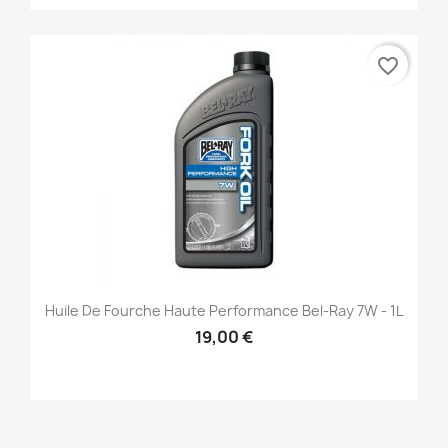
favorite_border
Huile De Fourche Haute Performance Bel-Ray 7W - 1L
19,00 €