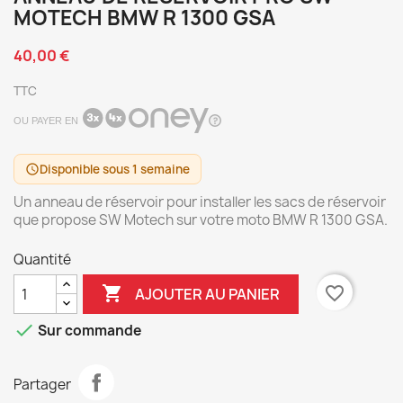
MOTECH BMW R 1300 GSA
40,00 €
TTC
OU PAYER EN
Disponible sous 1 semaine
schedule
Un anneau de réservoir pour installer les sacs de réservoir
que propose SW Motech sur votre moto BMW R 1300 GSA.
Quantité

favorite_border
AJOUTER AU PANIER

Sur commande
Partager