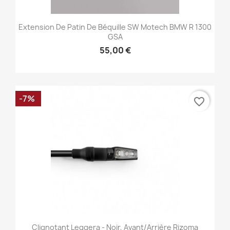
Extension De Patin De Béquille SW Motech BMW R 1300
GSA
55,00 €
-7%
favorite_border
Clignotant Leggera - Noir, Avant/Arrière Rizoma