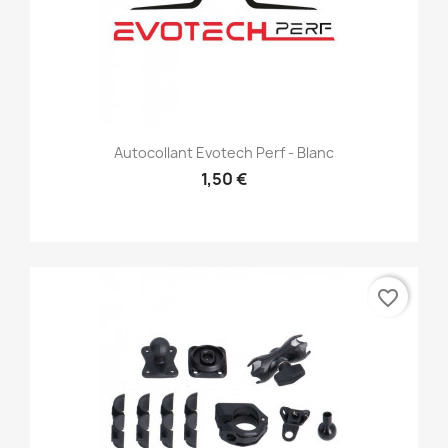
Autocollant Evotech Perf - Blanc
1,50 €
favorite_border