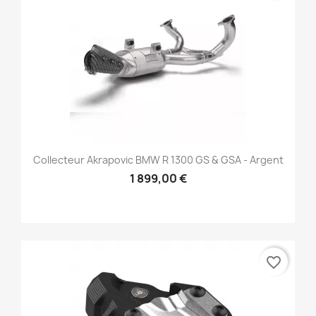
Collecteur Akrapovic BMW R 1300 GS & GSA - Argent
1 899,00 €
favorite_border