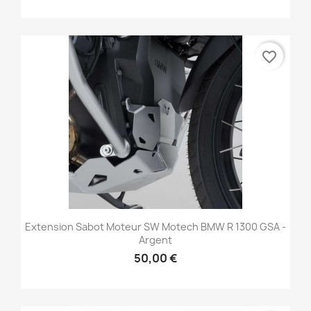
favorite_border
Extension Sabot Moteur SW Motech BMW R 1300 GSA -
Argent
50,00 €