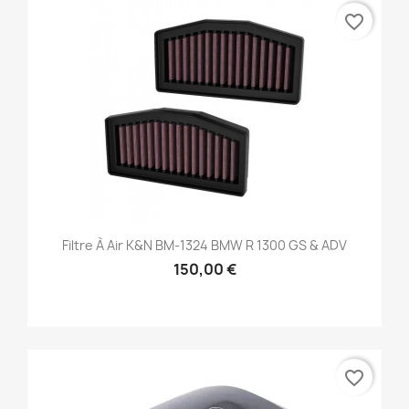
favorite_border
Filtre À Air K&N BM-1324 BMW R 1300 GS & ADV
150,00 €
favorite_border