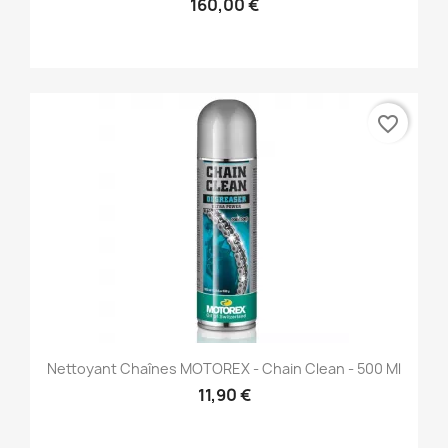
160,00 €
favorite_border
Nettoyant Chaînes MOTOREX - Chain Clean - 500 Ml
11,90 €