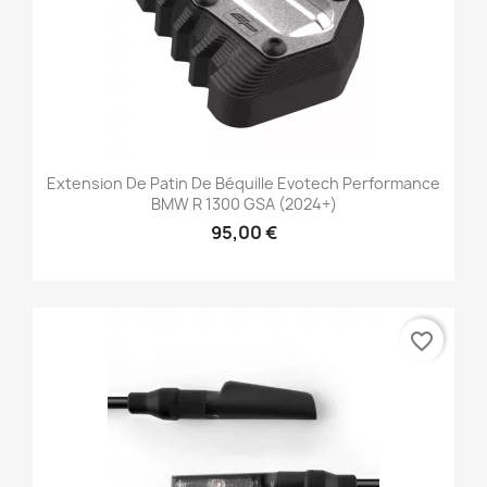
Extension De Patin De Béquille Evotech Performance
BMW R 1300 GSA (2024+)
95,00 €
favorite_border