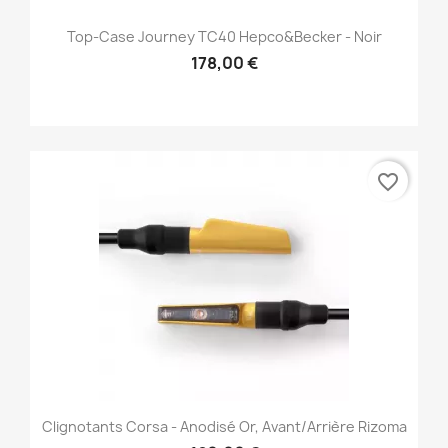
Top-Case Journey TC40 Hepco&Becker - Noir
178,00 €
favorite_border
Clignotants Corsa - Anodisé Or, Avant/Arrière Rizoma