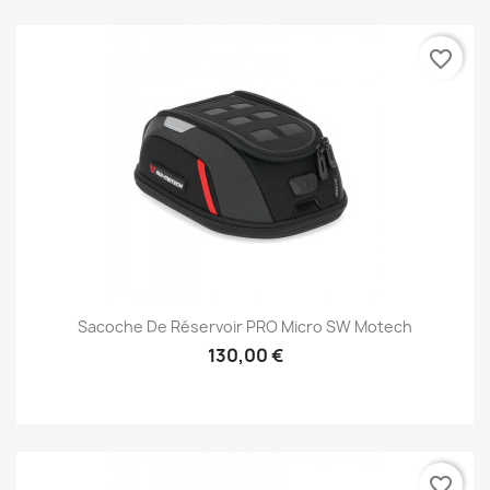
favorite_border
Sacoche De Réservoir PRO Micro SW Motech
130,00 €
favorite_border