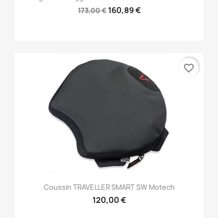
160,89 €
173,00 €
favorite_border
Coussin TRAVELLER SMART SW Motech
120,00 €