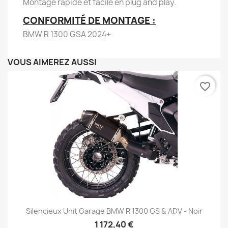
Montage rapide et facile en plug and play.
CONFORMITÉ DE MONTAGE :
BMW R 1300 GSA 2024+
VOUS AIMEREZ AUSSI
favorite_border
Silencieux Unit Garage BMW R 1300 GS & ADV - Noir
1 172,40 €