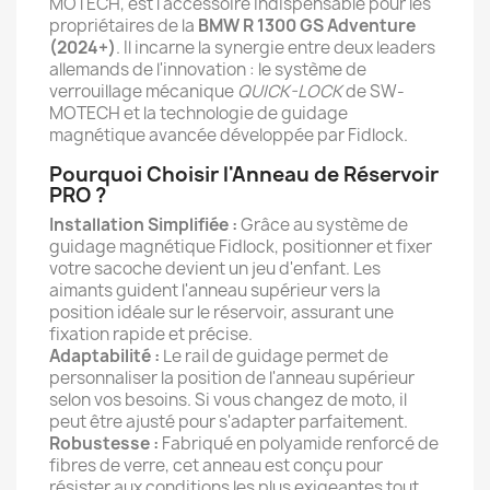
MOTECH, est l'accessoire indispensable pour les
propriétaires de la
BMW R 1300 GS Adventure
(2024+)
. Il incarne la synergie entre deux leaders
allemands de l'innovation : le système de
verrouillage mécanique
QUICK-LOCK
de SW-
MOTECH et la technologie de guidage
magnétique avancée développée par Fidlock.
Pourquoi Choisir l'Anneau de Réservoir
PRO ?
Installation Simplifiée :
Grâce au système de
guidage magnétique Fidlock, positionner et fixer
votre sacoche devient un jeu d'enfant. Les
aimants guident l'anneau supérieur vers la
position idéale sur le réservoir, assurant une
fixation rapide et précise.
Adaptabilité :
Le rail de guidage permet de
personnaliser la position de l'anneau supérieur
selon vos besoins. Si vous changez de moto, il
peut être ajusté pour s'adapter parfaitement.
Robustesse :
Fabriqué en polyamide renforcé de
fibres de verre, cet anneau est conçu pour
résister aux conditions les plus exigeantes tout