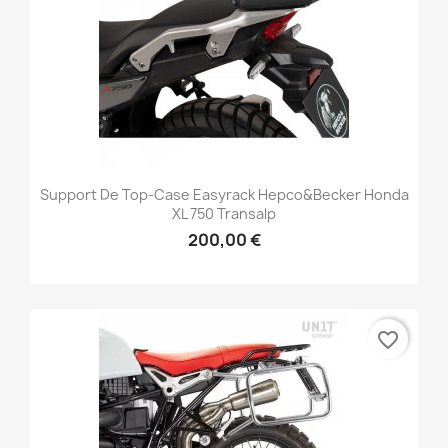
Support De Top-Case Easyrack Hepco&Becker Honda
XL 750 Transalp
200,00 €
favorite_border