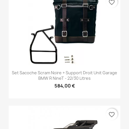
favorite_border
Set Sacoche Scram Noire + Support Droit Unit Garage
BMW R NineT - 22/30 Litres
584,00 €
favorite_border