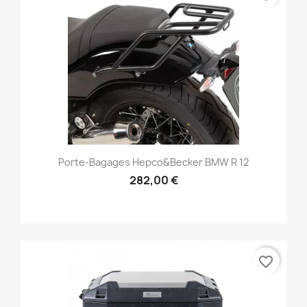
Porte-Bagages Hepco&Becker BMW R 12
282,00 €
favorite_border