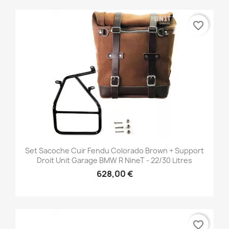
favorite_border
Set Sacoche Cuir Fendu Colorado Brown + Support
Droit Unit Garage BMW R NineT - 22/30 Litres
628,00 €
favorite_border