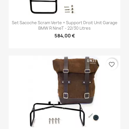
Set Sacoche Scram Verte + Support Droit Unit Garage
BMW R NineT - 22/30 Litres
584,00 €
favorite_border