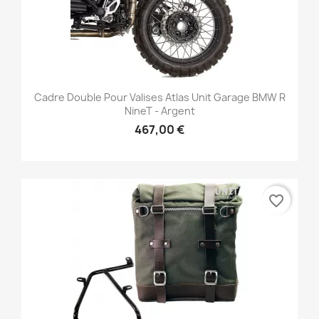
Cadre Double Pour Valises Atlas Unit Garage BMW R
NineT - Argent
467,00 €
favorite_border