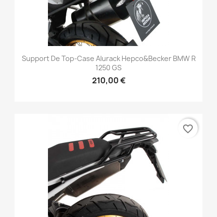
Support De Top-Case Alurack Hepco&Becker BMW R
1250 GS
210,00 €
favorite_border