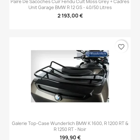
Paire De Sacoches Cuir Fendu Cult Moss Grey + Cadres
Unit Garage BMW R 12 GS - 40/50 Litres
2 193,00 €
favorite_border
Galerie Top-Case Wunderlich BMW K 1600, R 1200 RT &
R 1250 RT - Noir
199,90 €