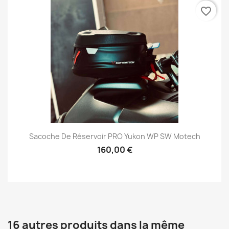
favorite_border
Sacoche De Réservoir PRO Yukon WP SW Motech
160,00 €
16 autres produits dans la même