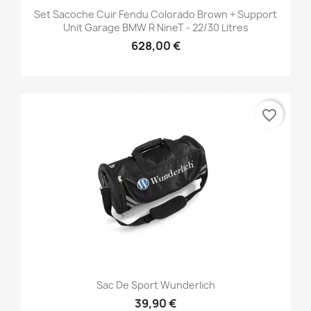
Set Sacoche Cuir Fendu Colorado Brown + Support
Unit Garage BMW R NineT - 22/30 Litres
628,00 €
favorite_border
Sac De Sport Wunderlich
39,90 €