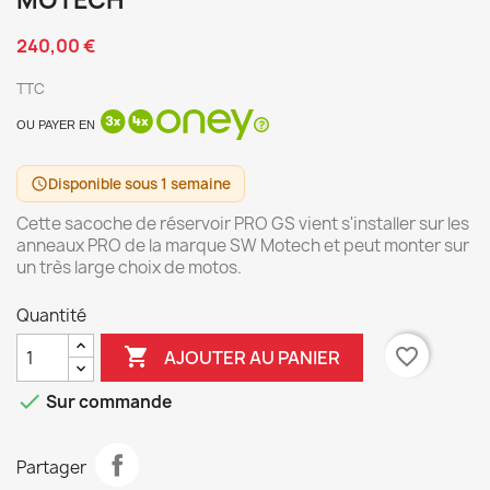
MOTECH
240,00 €
TTC
OU PAYER EN
Disponible sous 1 semaine
schedule
Cette sacoche de réservoir PRO GS vient s'installer sur les
anneaux PRO de la marque SW Motech et peut monter sur
un très large choix de motos.
Quantité

favorite_border
AJOUTER AU PANIER

Sur commande
Partager