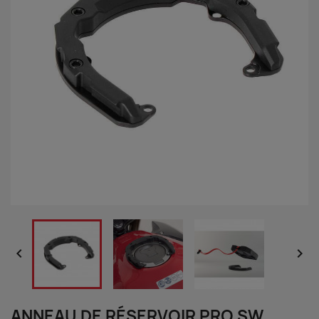


ANNEAU DE RÉSERVOIR PRO SW