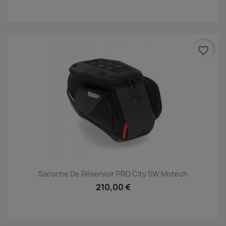
favorite_border
Sacoche De Réservoir PRO City SW Motech
210,00 €