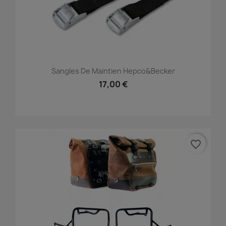
Sangles De Maintien Hepco&Becker
17,00 €
favorite_border