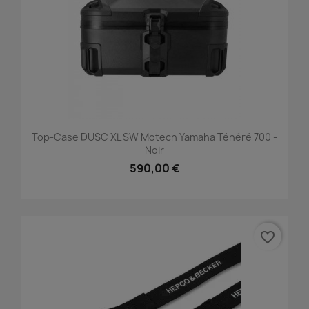
Top-Case DUSC XL SW Motech Yamaha Ténéré 700 -
Noir
590,00 €
favorite_border