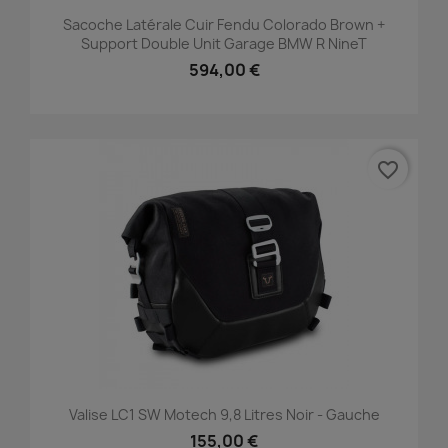
Sacoche Latérale Cuir Fendu Colorado Brown +
Support Double Unit Garage BMW R NineT
594,00 €
favorite_border
Valise LC1 SW Motech 9,8 Litres Noir - Gauche
155,00 €