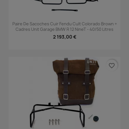
Paire De Sacoches Cuir Fendu Cult Colorado Brown +
Cadres Unit Garage BMW R 12 NineT - 40/50 Litres
2 193,00 €
favorite_border