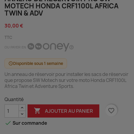
MOTECH HONDA CRF1100L AFRICA
TWIN & ADV
30,00 €
TTC
OU PAYER EN
Disponible sous 1 semaine
schedule
Un anneau de réservoir pour installer les sacs de réservoir
que propose SW Motech sur votre moto Honda CRF1100L
Africa Twin et Adventure Sports.
Quantité

favorite_border
AJOUTER AU PANIER

Sur commande