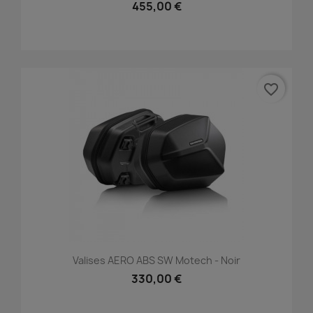
455,00 €
favorite_border
Valises AERO ABS SW Motech - Noir
330,00 €