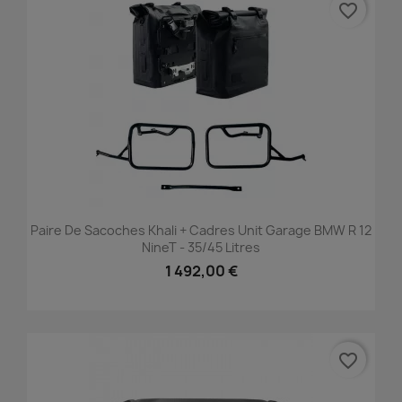
favorite_border
Paire De Sacoches Khali + Cadres Unit Garage BMW R 12
NineT - 35/45 Litres
1 492,00 €
favorite_border