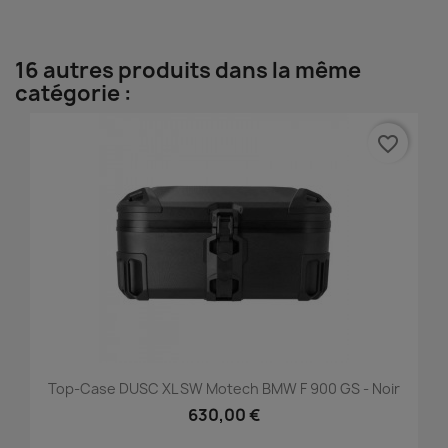
16 autres produits dans la même
catégorie :
favorite_border
Top-Case DUSC XL SW Motech BMW F 900 GS - Noir
630,00 €