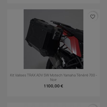
favorite_border
Kit Valises TRAX ADV SW Motech Yamaha Ténéré 700 -
Noir
1 100,00 €