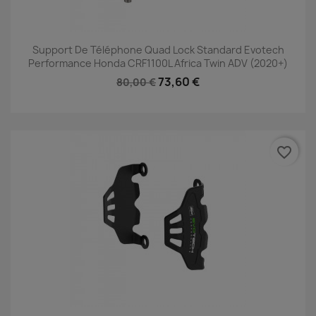
Support De Téléphone Quad Lock Standard Evotech
Performance Honda CRF1100L Africa Twin ADV (2020+)
73,60 €
80,00 €
favorite_border