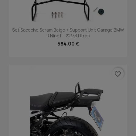
Set Sacoche Scram Beige + Support Unit Garage BMW
R NineT - 22/33 Litres
584,00 €
favorite_border