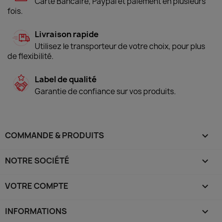
Carte Bancaire, Paypal et paiement en plusieurs
fois.
Livraison rapide
Utilisez le transporteur de votre choix, pour plus
de flexibilité.
Label de qualité
Garantie de confiance sur vos produits.
COMMANDE & PRODUITS

NOTRE SOCIÉTÉ

VOTRE COMPTE

INFORMATIONS
keyboard_arrow_down