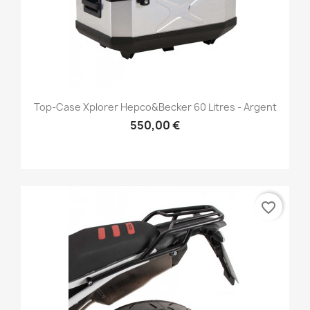
Top-Case Xplorer Hepco&Becker 60 Litres - Argent
550,00 €
favorite_border