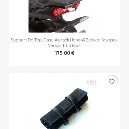
Support De Top-Case Alurack Hepco&Becker Kawasaki
Versys 1100 & SE
175,00 €
favorite_border