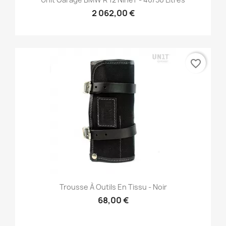
2 062,00 €
favorite_border
Trousse À Outils En Tissu - Noir
68,00 €