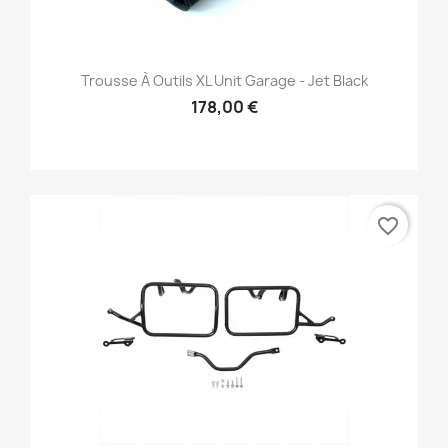
Trousse À Outils XL Unit Garage - Jet Black
178,00 €
favorite_border