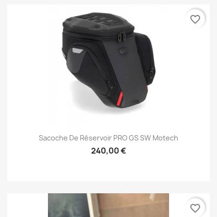
favorite_border
Sacoche De Réservoir PRO GS SW Motech
240,00 €
favorite_border