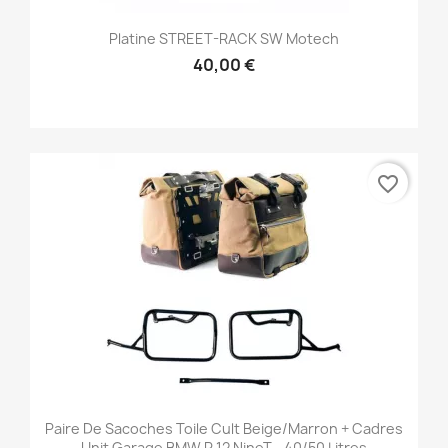
Platine STREET-RACK SW Motech
40,00 €
favorite_border
Paire De Sacoches Toile Cult Beige/marron + Cadres
Unit Garage BMW R 12 NineT - 40/50 Litres