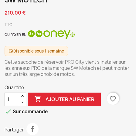
SW MOTECH
210,00 €
TTC
OU PAYER EN
Disponible sous 1 semaine
schedule
Cette sacoche de réservoir PRO City vient s'installer sur
les anneaux PRO de la marque SW Motech et peut monter
sur un très large choix de motos.
Quantité

favorite_border
AJOUTER AU PANIER

Sur commande
Partager