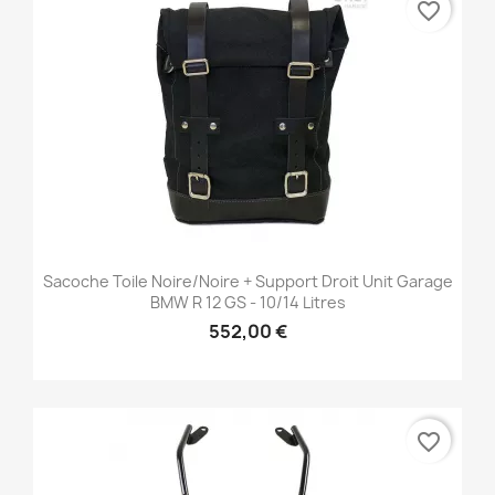
favorite_border
Sacoche Toile Noire/noire + Support Droit Unit Garage
BMW R 12 GS - 10/14 Litres
552,00 €
favorite_border