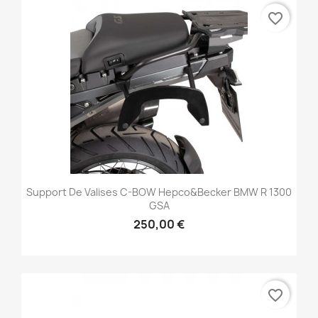
favorite_border
Support De Valises C-BOW Hepco&Becker BMW R 1300
GSA
250,00 €
favorite_border