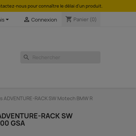
ntactez-nous pour connaître le délai d'un produit.
shopping_cart


Panier
(0)
is
Connexion
search
es ADVENTURE-RACK SW Motech BMW R
ADVENTURE-RACK SW
00 GSA