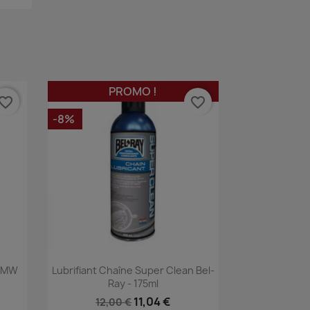
PROMO !
vorite_border
favorite_border
-8%
Aperçu rapide

 BMW
Lubrifiant Chaîne Super Clean Bel-
Ray - 175ml
11,04 €
12,00 €