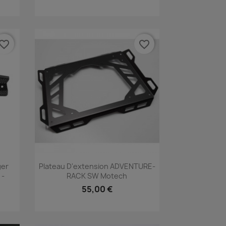
vorite_border
favorite_border
Aperçu rapide

ger
Plateau D'extension ADVENTURE-
 -
RACK SW Motech
55,00 €