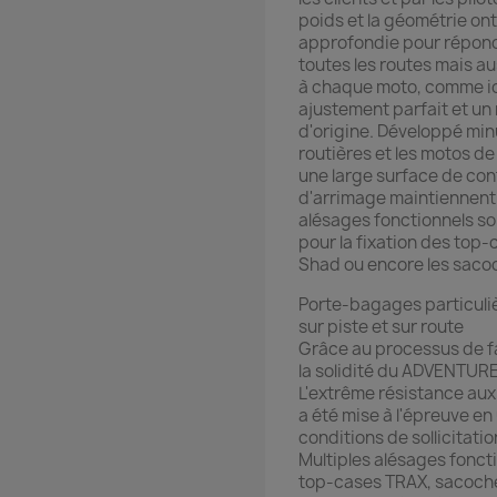
poids et la géométrie ont 
approfondie pour répondr
toutes les routes mais a
à chaque moto, comme ici
ajustement parfait et un
d'origine. Développé minu
routières et les motos d
une large surface de con
d'arrimage maintiennent 
alésages fonctionnels so
pour la fixation des top
Shad ou encore les saco
Porte-bagages particuli
sur piste et sur route
Grâce au processus de fa
la solidité du ADVENTUR
L'extrême résistance aux
a été mise à l'épreuve en 
conditions de sollicitatio
Multiples alésages fonct
top-cases TRAX, sacoche