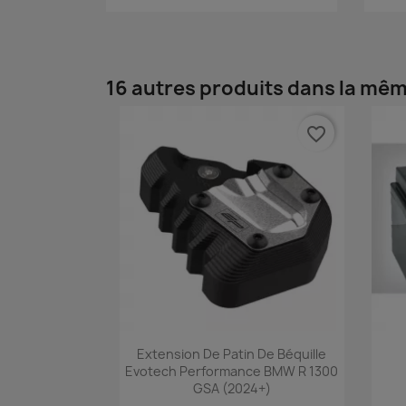
16 autres produits dans la mêm
favorite_border
Aperçu rapide

Extension De Patin De Béquille
Evotech Performance BMW R 1300
GSA (2024+)