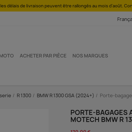
es délais de livraison peuvent être rallongés au mois d'août. Co
França
 MOTO
ACHETER PAR PIÈCE
NOS MARQUES
serie
R 1300
BMW R 1300 GSA (2024+)
Porte-bagag
PORTE-BAGAGES 
MOTECH BMW R 13