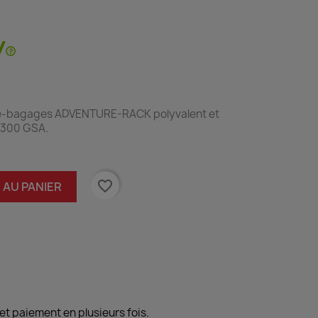
e-bagages ADVENTURE-RACK polyvalent et
1300 GSA.
favorite_border
 AU PANIER
et paiement en plusieurs fois.