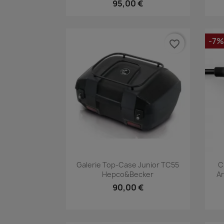
95,00 €
-7%
favorite_border
Aperçu rapide

Galerie Top-Case Junior TC55
C
Hepco&Becker
Ar
90,00 €