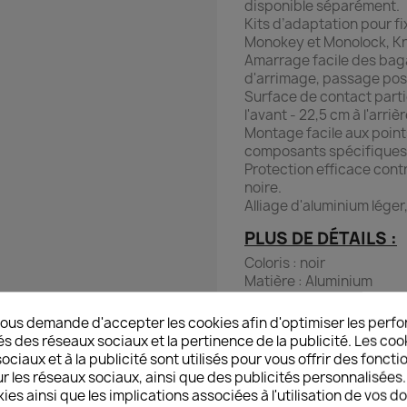
disponible séparément.
Kits d’adaptation pour fi
Monokey et Monolock, Kra
Amarrage facile des baga
d'arrimage, passage pos
Surface de contact parti
l'avant - 22,5 cm à l'arriè
Montage facile aux points
composants spécifiques
Protection efficace contr
noire.
Alliage d'aluminium lége
PLUS DE DÉTAILS :
Coloris : noir
Matière : Aluminium
Surface : couvert de po
Poids total : ca. 2,6 kg
ous demande d'accepter les cookies afin d'optimiser les perfo
1 x Porte-bagages ADV
és des réseaux sociaux et la pertinence de la publicité. Les cooki
Notice d'installation
ciaux et à la publicité sont utilisés pour vous offrir des foncti
Matériel de montage
r les réseaux sociaux, ainsi que des publicités personnalisée
ies ainsi que les implications associées à l'utilisation de vos 
CONFORMITÉ DE M