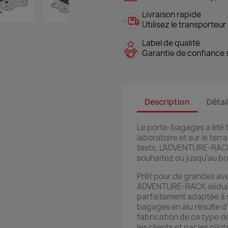
Livraison rapide
Utilisez le transporteur 
Label de qualité
Garantie de confiance s
Description
Détai
Le porte-bagages a été 
laboratoire et sur le ter
tests. L'ADVENTURE-RACK
souhaitez ou jusqu'au b
Prêt pour de grandes av
ADVENTURE-RACK séduit 
parfaitement adaptée à s
bagages en alu résulte d'
fabrication de ce type d
les clients et par les pilo