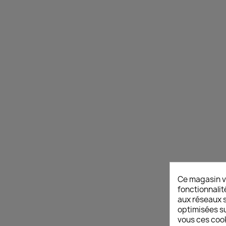
Ce magasin v
fonctionnalit
aux réseaux so
optimisées su
vous ces cook