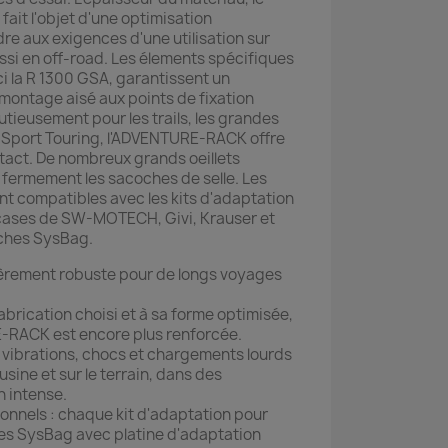
fait l'objet d'une optimisation
e aux exigences d'une utilisation sur
ussi en off-road. Les élements spécifiques
 la R 1300 GSA, garantissent un
 montage aisé aux points de fixation
tieusement pour les trails, les grandes
e Sport Touring, l'ADVENTURE-RACK offre
tact. De nombreux grands oeillets
fermement les sacoches de selle. Les
nt compatibles avec les kits d'adaptation
-cases de SW-MOTECH, Givi, Krauser et
ches SysBag.
èrement robuste pour de longs voyages
brication choisi et à sa forme optimisée,
E-RACK est encore plus renforcée.
 vibrations, chocs et chargements lourds
usine et sur le terrain, dans des
n intense.
ionnels : chaque kit d'adaptation pour
s SysBag avec platine d'adaptation