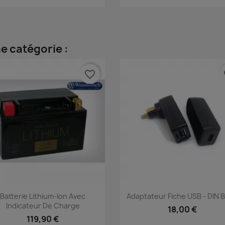
e catégorie :
favorite_border
fa
Aperçu rapide
Aperçu rapide


Batterie Lithium-Ion Avec
Adaptateur Fiche USB - DIN
Indicateur De Charge
18,00 €
119,90 €