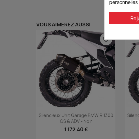
personnelles 
Rej
VOUS AIMEREZ AUSSI
favorite_border
Aperçu rapide

Silencieux Unit Garage BMW R 1300
Silen
GS & ADV - Noir
1 172,40 €