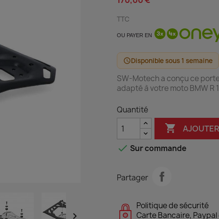
170,00 €
TTC
OU PAYER EN
Disponible sous 1 semaine
schedule
SW-Motech a conçu ce port
adapté à votre moto BMW R 
Quantité

AJOUTER

Sur commande
Partager
Politique de sécurité

Carte Bancaire, Paypal 