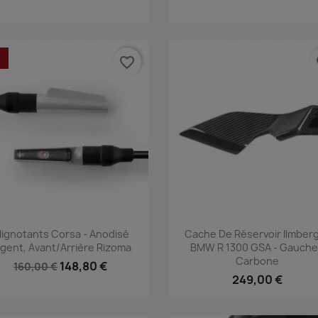
favorite_border
fa
Aperçu rapide
Aperçu rapide


lignotants Corsa - Anodisé
Cache De Réservoir Ilmber
gent, Avant/Arrière Rizoma
BMW R 1300 GSA - Gauche
Carbone
148,80 €
160,00 €
249,00 €