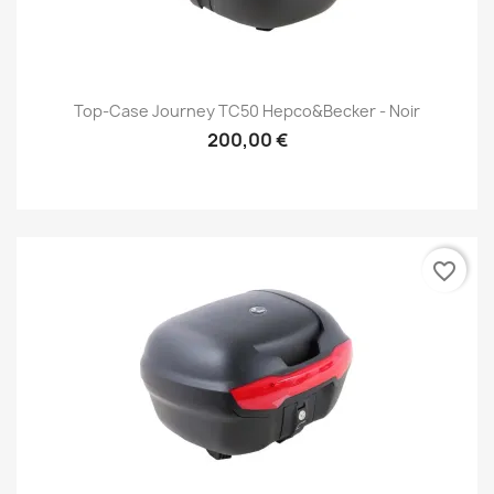
Top-Case Journey TC50 Hepco&Becker - Noir
200,00 €
favorite_border