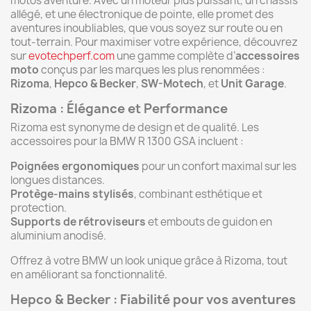
motos aventure. Avec un moteur plus puissant, un châssis
allégé, et une électronique de pointe, elle promet des
aventures inoubliables, que vous soyez sur route ou en
tout-terrain. Pour maximiser votre expérience, découvrez
sur
evotechperf.com
une gamme complète d’
accessoires
moto
conçus par les marques les plus renommées :
Rizoma
,
Hepco & Becker
,
SW-Motech
, et
Unit Garage
.
Rizoma : Élégance et Performance
Rizoma est synonyme de design et de qualité. Les
accessoires pour la BMW R 1300 GSA incluent :
Poignées ergonomiques
pour un confort maximal sur les
longues distances.
Protège-mains stylisés
, combinant esthétique et
protection.
Supports de rétroviseurs
et embouts de guidon en
aluminium anodisé.
Offrez à votre BMW un look unique grâce à Rizoma, tout
en améliorant sa fonctionnalité.
Hepco & Becker : Fiabilité pour vos aventures