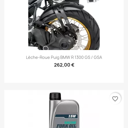
Lèche-Roue Puig BMW R 1300 GS / GSA
262,00 €
favorite_border