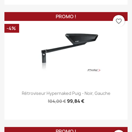
PROMO !
favorite_border
-4%
Rétroviseur Hypernaked Puig - Noir, Gauche
99,84 €
104,00 €
PROMO !