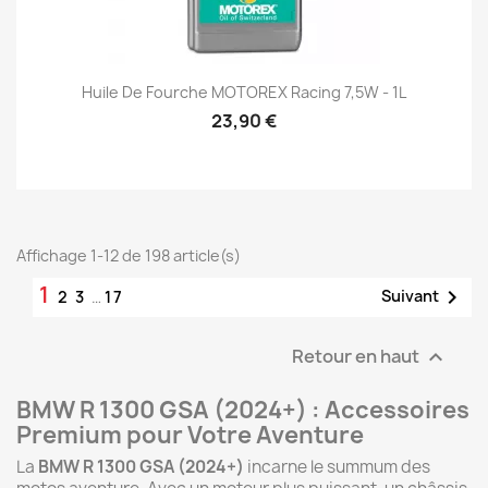
Huile De Fourche MOTOREX Racing 7,5W - 1L
23,90 €
Affichage 1-12 de 198 article(s)
1

Suivant
2
3
…
17
Retour en haut

BMW R 1300 GSA (2024+) : Accessoires
Premium pour Votre Aventure
La
BMW R 1300 GSA (2024+)
incarne le summum des