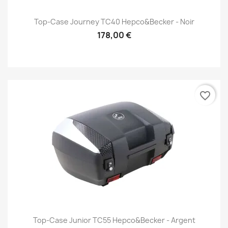
Top-Case Journey TC40 Hepco&Becker - Noir
178,00 €
favorite_border
Top-Case Junior TC55 Hepco&Becker - Argent