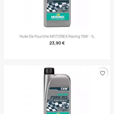
Huile De Fourche MOTOREX Racing 15W - 1L
23,90 €
favorite_border