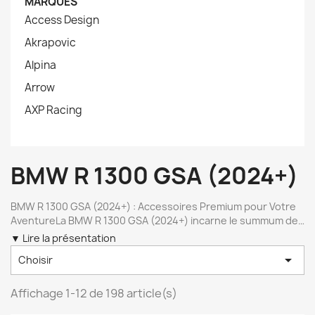
MARQUES
Access Design
Akrapovic
Alpina
Arrow
AXP Racing
BMW R 1300 GSA (2024+)
BMW R 1300 GSA (2024+) : Accessoires Premium pour Votre
AventureLa BMW R 1300 GSA (2024+) incarne le summum des
motos aventure. Avec un moteur plus puissant, un châssis
▼ Lire la présentation
allégé, et une électronique de pointe, elle promet des

Choisir
aventures inoubliables, que vous soyez sur route ou en
tout-terrain. Pour maximiser votre expérience, découvrez
sur evotechperf.com une gamme complète d’ accessoires
Affichage 1-12 de 198 article(s)
moto conçus par les marques les plus renommées : Rizoma ,