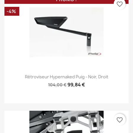
favorite_border
-4%
Rétroviseur Hypernaked Puig - Noir, Droit
99,84 €
104,00 €
favorite_border