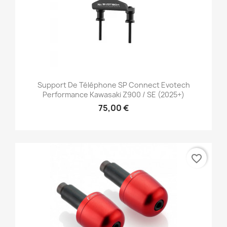
Support De Téléphone SP Connect Evotech
Performance Kawasaki Z900 / SE (2025+)
75,00 €
favorite_border