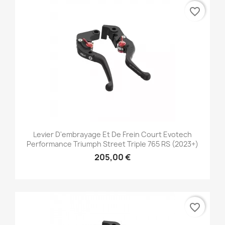
favorite_border
Levier D'embrayage Et De Frein Court Evotech
Performance Triumph Street Triple 765 RS (2023+)
205,00 €
favorite_border