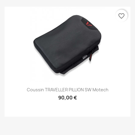
favorite_border
Coussin TRAVELLER PILLION SW Motech
90,00 €