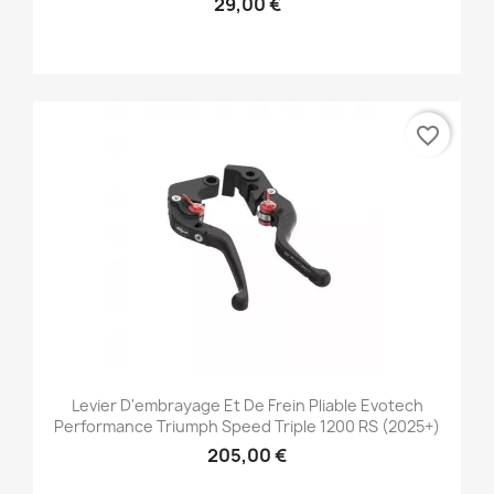
29,00 €
favorite_border
Levier D'embrayage Et De Frein Pliable Evotech
Performance Triumph Speed Triple 1200 RS (2025+)
205,00 €