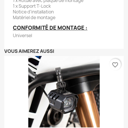
1 x Rotule avec plaque de montage
1 x Support T-Lock
Notice d'installation
Matériel de montage
CONFORMITÉ DE MONTAGE :
Universel
VOUS AIMEREZ AUSSI
favorite_border