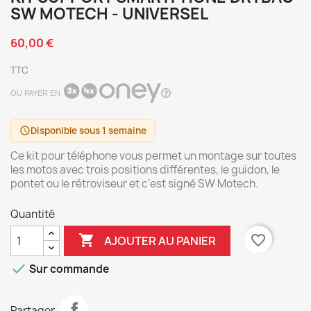
SW MOTECH - UNIVERSEL
60,00 €
TTC
OU PAYER EN
Disponible sous 1 semaine
schedule
Ce kit pour téléphone vous permet un montage sur toutes
les motos avec trois positions différentes, le guidon, le
pontet ou le rétroviseur et c'est signé SW Motech.
Quantité

favorite_border
AJOUTER AU PANIER

Sur commande
Partager