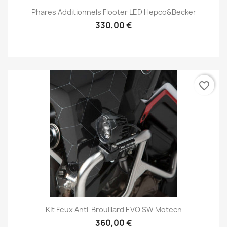
Phares Additionnels Flooter LED Hepco&Becker
330,00 €
favorite_border
Kit Feux Anti-Brouillard EVO SW Motech
360,00 €