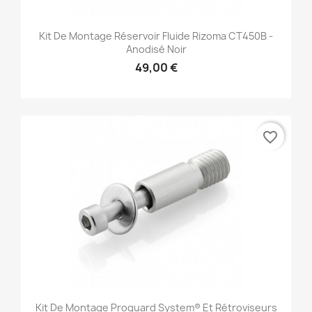
Kit De Montage Réservoir Fluide Rizoma CT450B -
Anodisé Noir
49,00 €
favorite_border
Kit De Montage Proguard System® Et Rétroviseurs