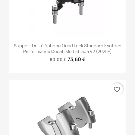
Support De Téléphone Quad Lock Standard Evotech
Performance Ducati Multistrada V2 (2025+)
73,60 €
80,00 €
favorite_border