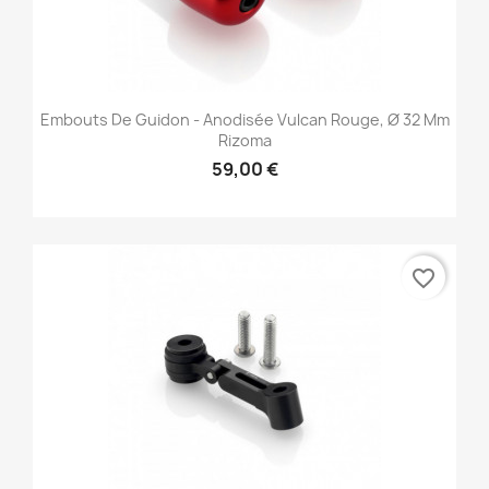
Embouts De Guidon - Anodisée Vulcan Rouge, Ø 32 Mm
Rizoma
59,00 €
favorite_border