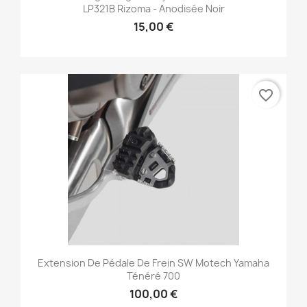
LP321B Rizoma - Anodisée Noir
15,00 €
favorite_border
Extension De Pédale De Frein SW Motech Yamaha
Ténéré 700
100,00 €