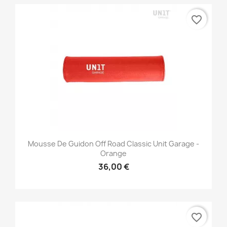
favorite_border
Mousse De Guidon Off Road Classic Unit Garage -
Orange
36,00 €
favorite_border