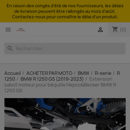
En raison des congés d'été de nos fournisseurs, les délais
de livraison peuvent être rallongés au mois d'août.
Contactez-nous pour connaître le délai d'un produit.
shopping_cart


(0)
search
Accueil
ACHETER PAR MOTO
BMW
R-serie
R
1250
BMW R 1250 GS (2019-2023)
Extension
sabot moteur pour béquille Hepco&Becker BMW R
1250 GS