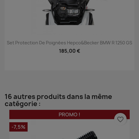
Set Protection De Poignées Hepco&Becker BMW R 1250 GS
185,00 €
16 autres produits dans la même
catégorie :
PROMO !
favorite_border
-7,5%