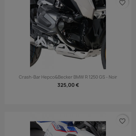
favorite_border
Crash-Bar Hepco&Becker BMW R 1250 GS - Noir
325,00 €
favorite_border