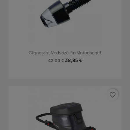
Clignotant Mo.blaze Pin Motogadget
38,85 €
42,00 €
favorite_border