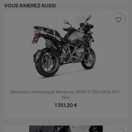
VOUS AIMEREZ AUSSI
favorite_border
Silencieux Homologué Akrapovic BMW R 1250 GS & ADV -
Noir
1 351,20 €