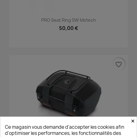
PRO Seat Ring SW Motech
50,00 €
favorite_border
×
Ce magasin vous demande d'accepter les cookies afin
d'optimiser les performances, les fonctionnalités des