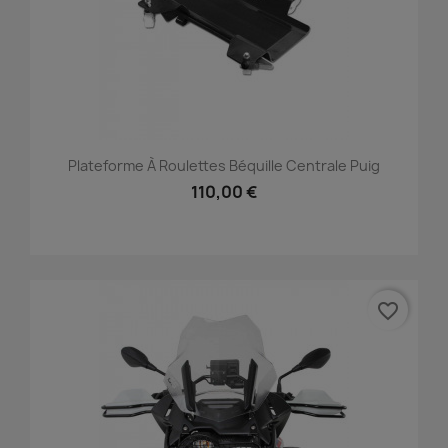
Plateforme À Roulettes Béquille Centrale Puig
110,00 €
favorite_border