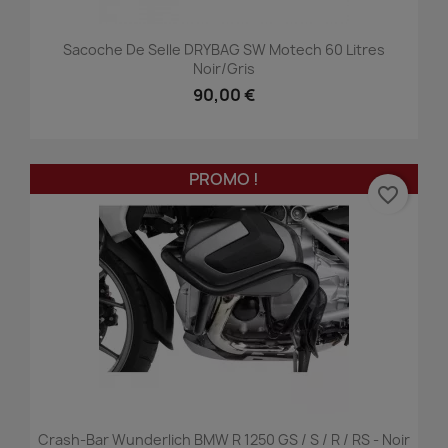
Sacoche De Selle DRYBAG SW Motech 60 Litres
Noir/gris
90,00 €
PROMO !
favorite_border
Crash-Bar Wunderlich BMW R 1250 GS / S / R / RS - Noir