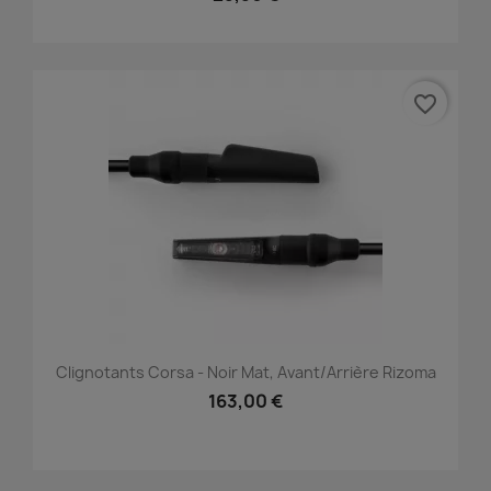
favorite_border
Clignotants Corsa - Noir Mat, Avant/Arrière Rizoma
163,00 €