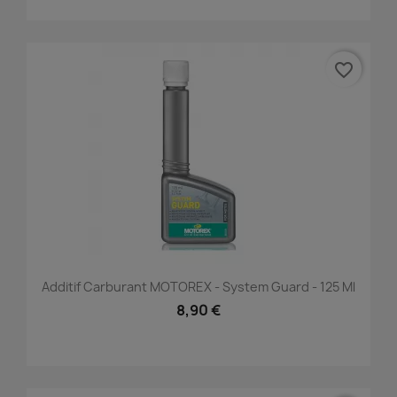
favorite_border
Additif Carburant MOTOREX - System Guard - 125 Ml
8,90 €