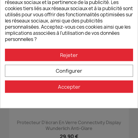
réseaux sociaux et la pertinence de la publicité. Les
Galerie Top-Case Junior TC55 Hepco&Becker
cookies tiers liés aux réseaux sociaux et à la publicité sont
90,00 €
utilisés pour vous offrir des fonctionnalités optimisées sur
les réseaux sociaux, ainsi que des publicités
personnalisées. Acceptez-vous ces cookies ainsi que les
implications associées à l'utilisation de vos données
personnelles ?
favorite_border
Rejeter
Configurer
Accepter
Protecteur D'écran En Verre Connectivity Display
Wunderlich Anti-Glare
29,90 €