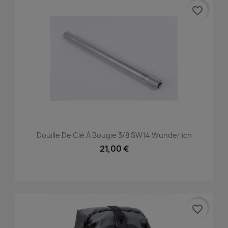
favorite_border
Douille De Clé À Bougie 3/8 SW14 Wunderlich
21,00 €
favorite_border