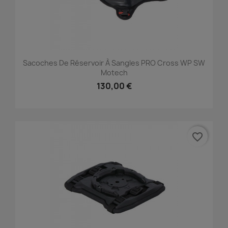
Sacoches De Réservoir À Sangles PRO Cross WP SW
Motech
130,00 €
favorite_border