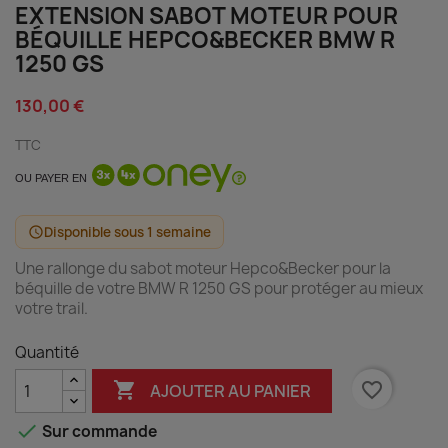
EXTENSION SABOT MOTEUR POUR
BÉQUILLE HEPCO&BECKER BMW R
1250 GS
130,00 €
TTC
OU PAYER EN
Disponible sous 1 semaine
schedule
Une rallonge du sabot moteur Hepco&Becker pour la
béquille de votre BMW R 1250 GS pour protéger au mieux
votre trail.
Quantité

favorite_border
AJOUTER AU PANIER

Sur commande