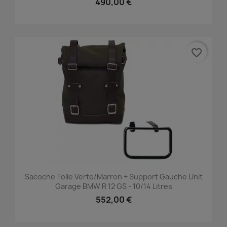
490,00 €
favorite_border
Sacoche Toile Verte/marron + Support Gauche Unit
Garage BMW R 12 GS - 10/14 Litres
552,00 €