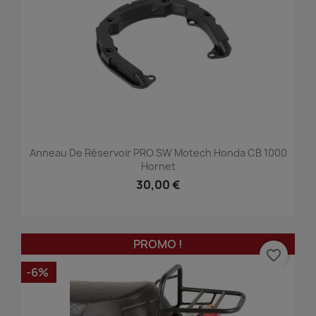
Anneau De Réservoir PRO SW Motech Honda CB 1000
Hornet
30,00 €
PROMO !
favorite_border
-6%