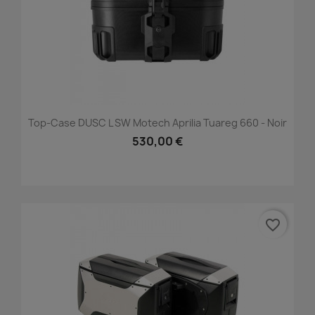
Top-Case DUSC L SW Motech Aprilia Tuareg 660 - Noir
530,00 €
favorite_border