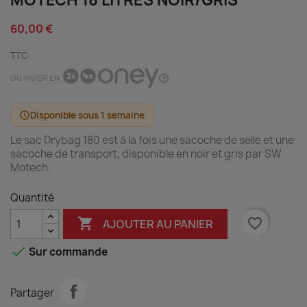
MOTECH 18 LITRES NOIR/GRIS
60,00 €
TTC
OU PAYER EN
Disponible sous 1 semaine
schedule
Le sac Drybag 180 est à la fois une sacoche de selle et une
sacoche de transport, disponible en noir et gris par SW
Motech.
Quantité

favorite_border
AJOUTER AU PANIER

Sur commande
Partager