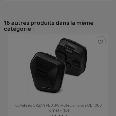
16 autres produits dans la même
catégorie :
favorite_border
Kit Valises URBAN ABS SW Motech Honda CB 1000
Hornet - Noir