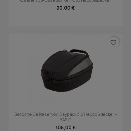
Galerie Top-Case Junior TC55 Hepco&Becker
90,00 €
favorite_border
Sacoche De Réservoir Daypack 3.0 Hepco&Becker -
BASIC
105,00 €