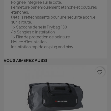
Poignée intégrée sur le côté.
Fermeture par enroulement étanche et coutures
étanches.
Détails réfléchissants pour une sécurité accrue
sur la route.
1 x Sacoche de selle Drybag 180
4 x Sangles d'installation
1 x Film de protection de peinture
Notice d'installation
Installation rapide en plug and play.
VOUS AIMEREZ AUSSI
favorite_border