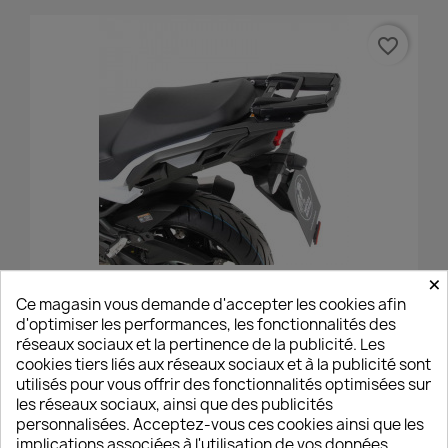
favorite_border
×
Support De Top-Case Easyrack Hepco&Becker
Ce magasin vous demande d'accepter les cookies afin
Kawasaki Versys 1000, S & SE
d'optimiser les performances, les fonctionnalités des
210,00 €
réseaux sociaux et la pertinence de la publicité. Les
cookies tiers liés aux réseaux sociaux et à la publicité sont
utilisés pour vous offrir des fonctionnalités optimisées sur
les réseaux sociaux, ainsi que des publicités
personnalisées. Acceptez-vous ces cookies ainsi que les
favorite_border
implications associées à l'utilisation de vos données