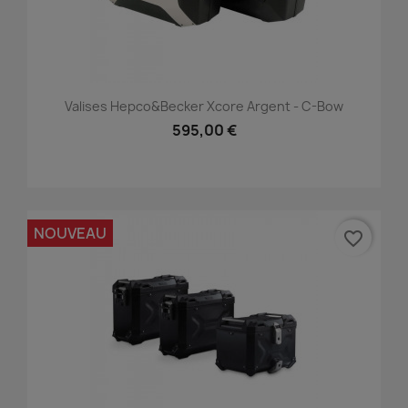
Valises Hepco&Becker Xcore Argent - C-Bow
595,00 €
NOUVEAU
favorite_border