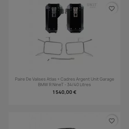
favorite_border
Paire De Valises Atlas + Cadres Argent Unit Garage
BMW R NineT - 34/40 Litres
1 540,00 €
favorite_border