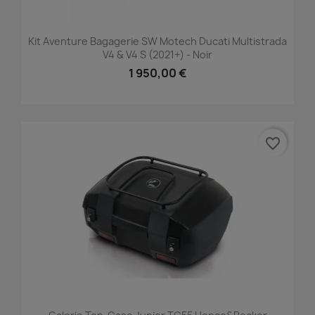
Kit Aventure Bagagerie SW Motech Ducati Multistrada
V4 & V4 S (2021+) - Noir
1 950,00 €
favorite_border