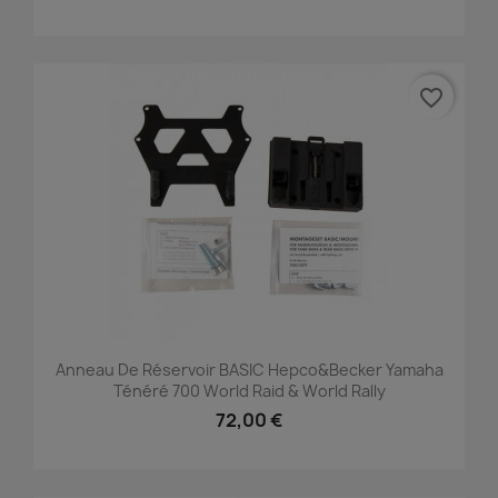
favorite_border
Anneau De Réservoir BASIC Hepco&Becker Yamaha
Ténéré 700 World Raid & World Rally
72,00 €