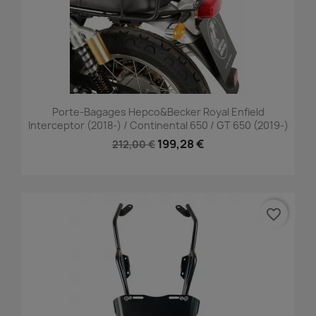
Porte-Bagages Hepco&Becker Royal Enfield
Interceptor (2018-) / Continental 650 / GT 650 (2019-)
199,28 €
212,00 €
favorite_border