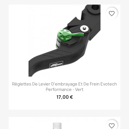
favorite_border
Réglettes De Levier D'embrayage Et De Frein Evotech
Performance - Vert
17,00 €
favorite_border