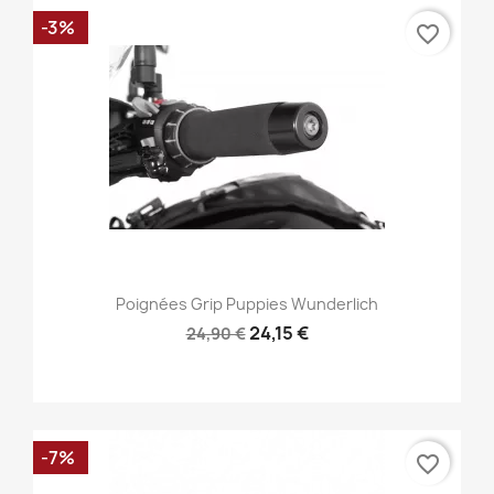
-3%
favorite_border
Poignées Grip Puppies Wunderlich
24,15 €
24,90 €
-7%
favorite_border