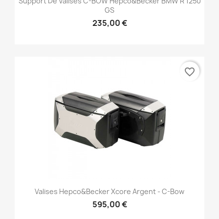
Support De Valises C-BOW Hepco&Becker BMW R 1250
GS
235,00 €
favorite_border
Valises Hepco&Becker Xcore Argent - C-Bow
595,00 €