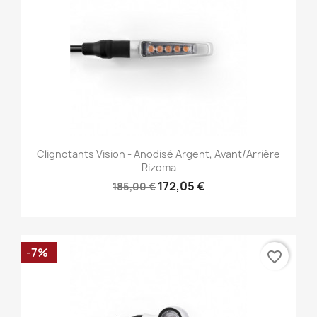
Clignotants Vision - Anodisé Argent, Avant/Arrière
Rizoma
172,05 €
185,00 €
-7%
favorite_border