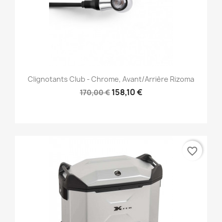
Clignotants Club - Chrome, Avant/Arrière Rizoma
158,10 €
170,00 €
favorite_border