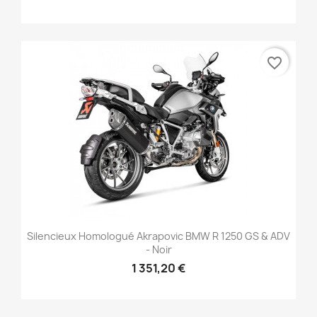
favorite_border
Silencieux Homologué Akrapovic BMW R 1250 GS & ADV
- Noir
1 351,20 €