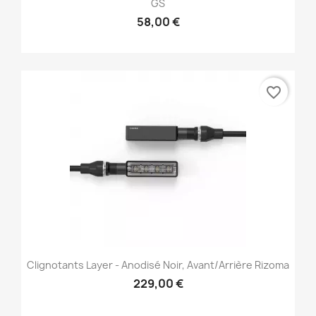
GS
58,00 €
favorite_border
Clignotants Layer - Anodisé Noir, Avant/Arrière Rizoma
229,00 €