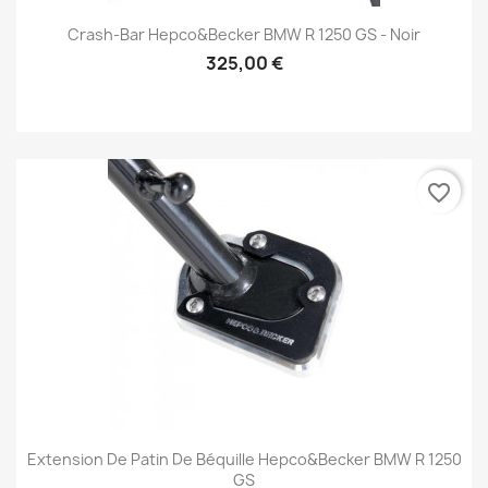
Crash-Bar Hepco&Becker BMW R 1250 GS - Noir
325,00 €
favorite_border
Extension De Patin De Béquille Hepco&Becker BMW R 1250
GS