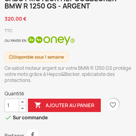
BMW R 1250 GS - ARGENT
320,00 €
TTC
OU PAYER EN
Disponible sous 1 semaine
schedule
Ce sabot moteur argent sur votre BMW R 1250 GS protège
votre moto grâce à Hepco&Becker, spécialiste des
protections.
Quantité

favorite_border
AJOUTER AU PANIER

Sur commande
Partager