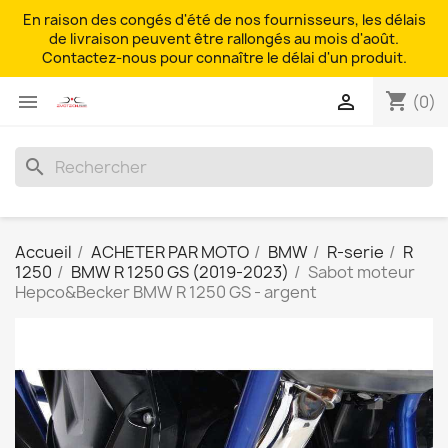
En raison des congés d'été de nos fournisseurs, les délais
de livraison peuvent être rallongés au mois d'août.
Contactez-nous pour connaître le délai d'un produit.
shopping_cart


(0)
search
Accueil
ACHETER PAR MOTO
BMW
R-serie
R
1250
BMW R 1250 GS (2019-2023)
Sabot moteur
Hepco&Becker BMW R 1250 GS - argent