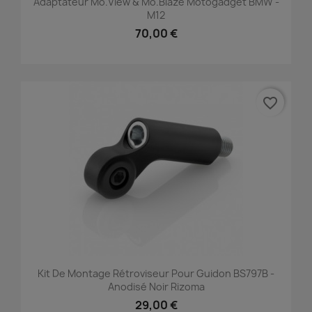
Adaptateur Mo.view & Mo.blaze Motogadget BMW -
M12
70,00 €
favorite_border
Kit De Montage Rétroviseur Pour Guidon BS797B -
Anodisé Noir Rizoma
29,00 €