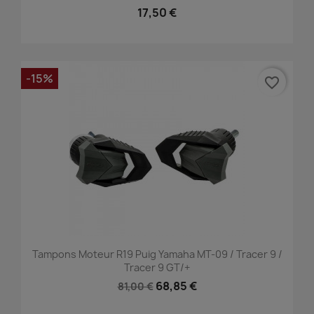
17,50 €
-15%
favorite_border
Tampons Moteur R19 Puig Yamaha MT-09 / Tracer 9 /
Tracer 9 GT/+
68,85 €
81,00 €