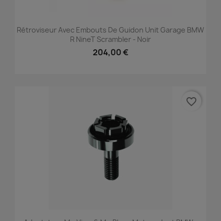
Rétroviseur Avec Embouts De Guidon Unit Garage BMW
R NineT Scrambler - Noir
204,00 €
favorite_border