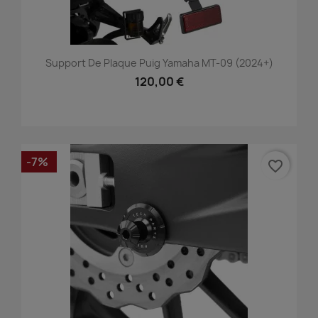
Support De Plaque Puig Yamaha MT-09 (2024+)
120,00 €
-7%
favorite_border