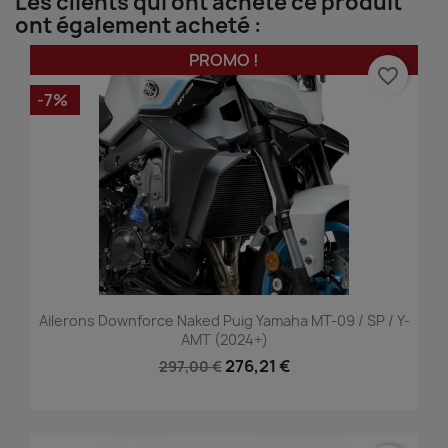
Les clients qui ont acheté ce produit
ont également acheté :
PROMO !
favorite_border
-7%
Ailerons Downforce Naked Puig Yamaha MT-09 / SP / Y-
AMT (2024+)
276,21 €
297,00 €