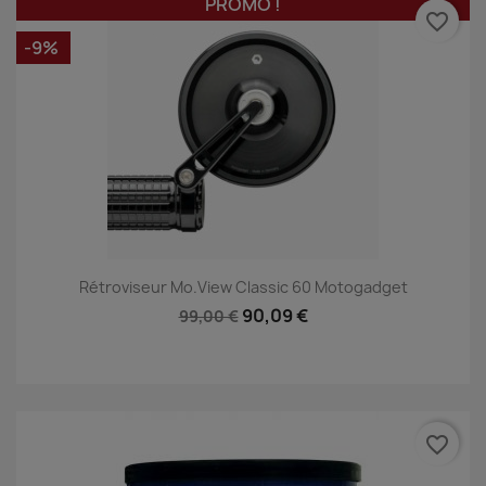
PROMO !
favorite_border
-9%
Rétroviseur Mo.view Classic 60 Motogadget
90,09 €
99,00 €
favorite_border