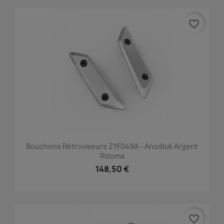
favorite_border
Bouchons Rétroviseurs ZYF049A - Anodisé Argent
Rizoma
148,50 €
favorite_border