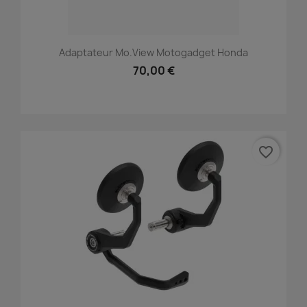
Adaptateur Mo.view Motogadget Honda
70,00 €
favorite_border