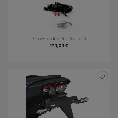
Feux Auxiliaires Puig Beam 2.0
170,00 €
favorite_border