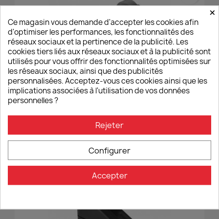
×
Ce magasin vous demande d'accepter les cookies afin
d'optimiser les performances, les fonctionnalités des
réseaux sociaux et la pertinence de la publicité. Les
cookies tiers liés aux réseaux sociaux et à la publicité sont
utilisés pour vous offrir des fonctionnalités optimisées sur
les réseaux sociaux, ainsi que des publicités
personnalisées. Acceptez-vous ces cookies ainsi que les
implications associées à l'utilisation de vos données
personnelles ?
Kit De Montage Rétroviseur Pour Carénage Et
Obturateur Rétroviseur BS725B - Anodisé Noir Rizoma
Rejeter
42,00 €
Configurer
Accepter
favorite_border