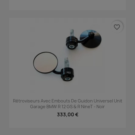
favorite_border
Rétroviseurs Avec Embouts De Guidon Universel Unit
Garage BMW R 12 GS & R NineT - Noir
333,00 €