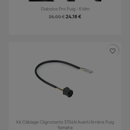
Diabolos Pro Puig - 6 Mm
24,18 €
26,00 €
favorite_border
Kit Câblage Clignotants 3704N Avant/arrière Puig
Yamaha