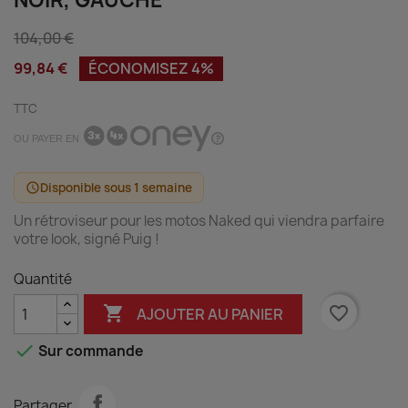
NOIR, GAUCHE
104,00 €
99,84 €
ÉCONOMISEZ 4%
TTC
OU PAYER EN
Disponible sous 1 semaine
schedule
Un rétroviseur pour les motos Naked qui viendra parfaire
votre look, signé Puig !
Quantité

favorite_border
AJOUTER AU PANIER

Sur commande
Partager