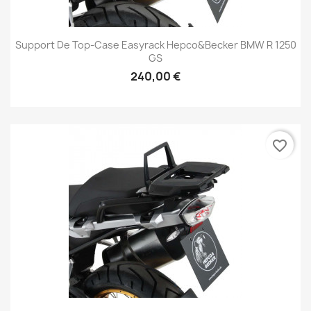
Support De Top-Case Easyrack Hepco&Becker BMW R 1250
GS
240,00 €
favorite_border