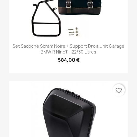
Set Sacoche Scram Noire + Support Droit Unit Garage
BMW R NineT - 22/30 Litres
584,00 €
favorite_border