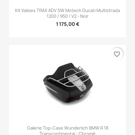
Kit Valises TRAX ADV SW Motech Ducati Multistrada
1200 / 950 / V2 - Noir
1 175,00 €
favorite_border
Galerie Top-Case Wunderlich BMW R 18
Transcontinental - Chromé