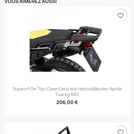
VOUS AIMEREZ AUSSI
favorite_border
Support De Top-Case Easyrack Hepco&Becker Aprilia
Tuareg 660
206,00 €
favorite_border