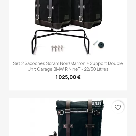
Set 2 Sacoches Scram Noir/marron + Support Double
Unit Garage BMW R NineT - 22/30 Litres
1 025,00 €
favorite_border