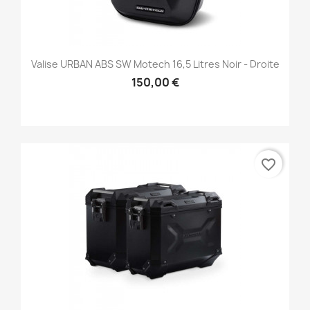
Valise URBAN ABS SW Motech 16,5 Litres Noir - Droite
150,00 €
favorite_border