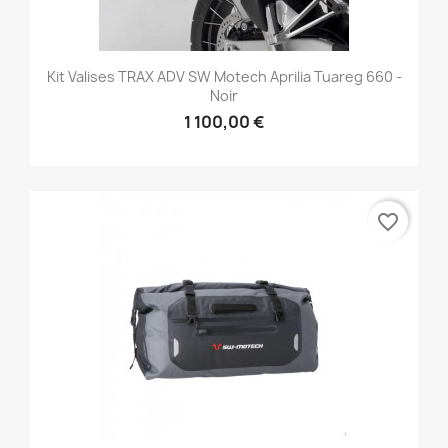
Kit Valises TRAX ADV SW Motech Aprilia Tuareg 660 -
Noir
1 100,00 €
favorite_border