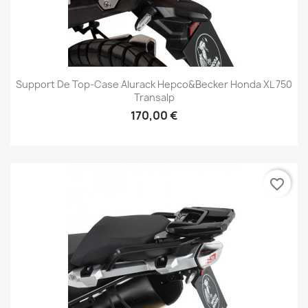
Support De Top-Case Alurack Hepco&Becker Honda XL 750
Transalp
170,00 €
favorite_border