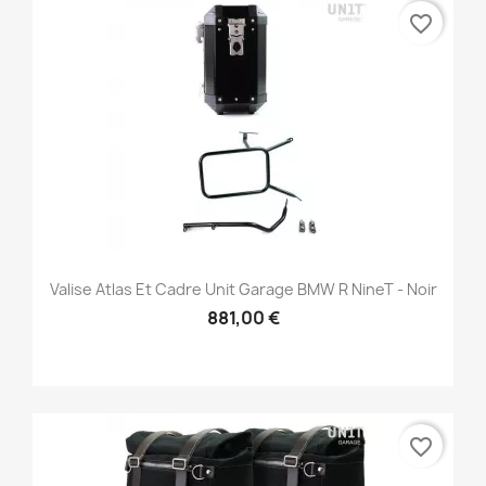
favorite_border
Valise Atlas Et Cadre Unit Garage BMW R NineT - Noir
881,00 €
favorite_border