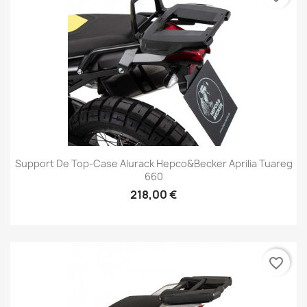
Support De Top-Case Alurack Hepco&Becker Aprilia Tuareg
660
218,00 €
favorite_border