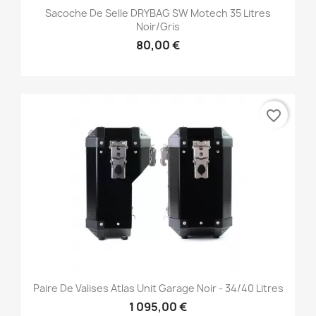
Sacoche De Selle DRYBAG SW Motech 35 Litres
Noir/gris
80,00 €
favorite_border
Paire De Valises Atlas Unit Garage Noir - 34/40 Litres
1 095,00 €