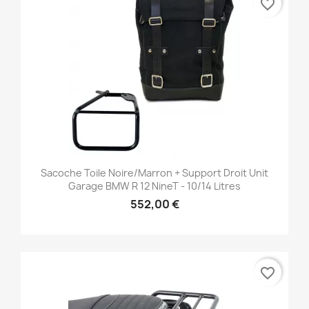
favorite_border
Sacoche Toile Noire/marron + Support Droit Unit
Garage BMW R 12 NineT - 10/14 Litres
552,00 €
favorite_border