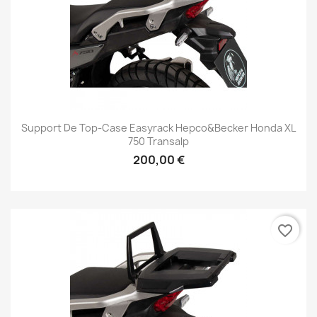
Support De Top-Case Easyrack Hepco&Becker Honda XL
750 Transalp
200,00 €
favorite_border