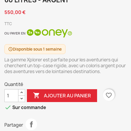
60 LITRES - ARGENT
550,00 €
TTC
OU PAYER EN
Disponible sous 1 semaine
schedule
La gamme Xplorer est parfaite pour les aventuriers qui
cherchent un top-case rigide, avec un coloris argent pour
des aventures vers de lointaines destinations.
Quantité

favorite_border
AJOUTER AU PANIER

Sur commande
Partager