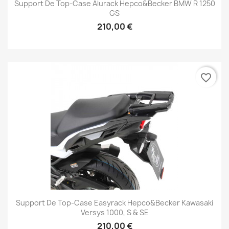
Support De Top-Case Alurack Hepco&Becker BMW R 1250
GS
210,00 €
favorite_border
Support De Top-Case Easyrack Hepco&Becker Kawasaki
Versys 1000, S & SE
210,00 €