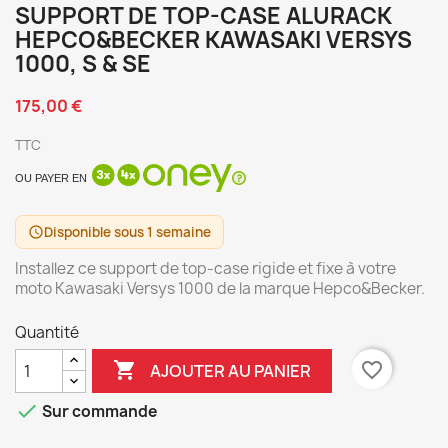
SUPPORT DE TOP-CASE ALURACK
HEPCO&BECKER KAWASAKI VERSYS
1000, S & SE
175,00 €
TTC
OU PAYER EN
Disponible sous 1 semaine
schedule
Installez ce support de top-case rigide et fixe à votre
moto Kawasaki Versys 1000 de la marque Hepco&Becker.
Quantité

favorite_border
AJOUTER AU PANIER

Sur commande