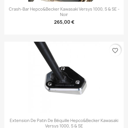
Crash-Bar Hepco&Becker Kawasaki Versys 1000, S & SE -
Noir
265,00 €
favorite_border
Extension De Patin De Béquille Hepco&Becker Kawasaki
Versys 1000, S & SE