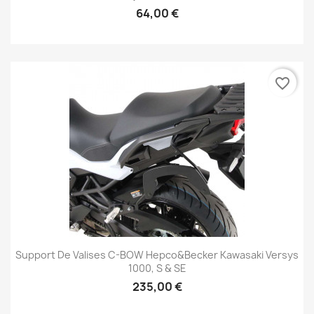
64,00 €
favorite_border
Support De Valises C-BOW Hepco&Becker Kawasaki Versys
1000, S & SE
235,00 €