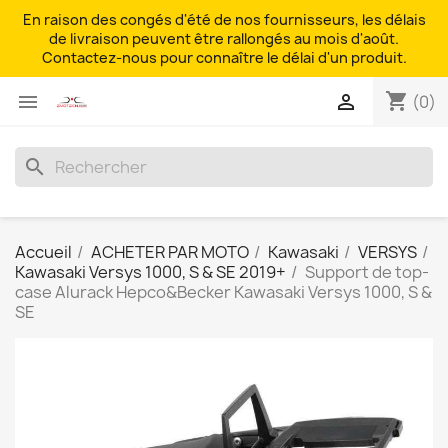
En raison des congés d'été de nos fournisseurs, les délais
de livraison peuvent être rallongés au mois d'août.
Contactez-nous pour connaître le délai d'un produit.
shopping_cart


(0)
search
Accueil
ACHETER PAR MOTO
Kawasaki
VERSYS
Kawasaki Versys 1000, S & SE 2019+
Support de top-
case Alurack Hepco&Becker Kawasaki Versys 1000, S &
SE