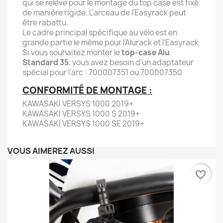
qui se relève pour le montage du top case est fixé
de manière rigide. L'arceau de l'Easyrack peut
être rabattu.
Le cadre principal spécifique au vélo est en
grande partie le même pour l'Alurack et l'Easyrack.
Si vous souhaitez monter le
top-case Alu
Standard 35
, vous avez besoin d'un adaptateur
spécial pour l'arc : 700007351 ou 700007350
CONFORMITÉ DE MONTAGE :
KAWASAKI VERSYS 1000 2019+
KAWASAKI VERSYS 1000 S 2019+
KAWASAKI VERSYS 1000 SE 2019+
VOUS AIMEREZ AUSSI
favorite_border