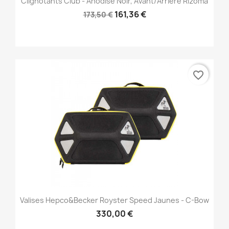
Clignotants Club - Anodisé Noir, Avant/Arrière Rizoma
161,36 €
173,50 €
favorite_border
Valises Hepco&Becker Royster Speed Jaunes - C-Bow
330,00 €