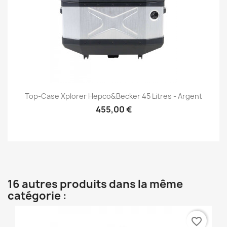
Top-Case Xplorer Hepco&Becker 45 Litres - Argent
455,00 €
16 autres produits dans la même
catégorie :
favorite_border