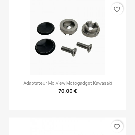
favorite_border
Adaptateur Mo.view Motogadget Kawasaki
70,00 €
favorite_border