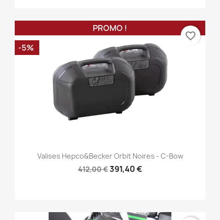
PROMO !
favorite_border
-5%
Valises Hepco&Becker Orbit Noires - C-Bow
391,40 €
412,00 €