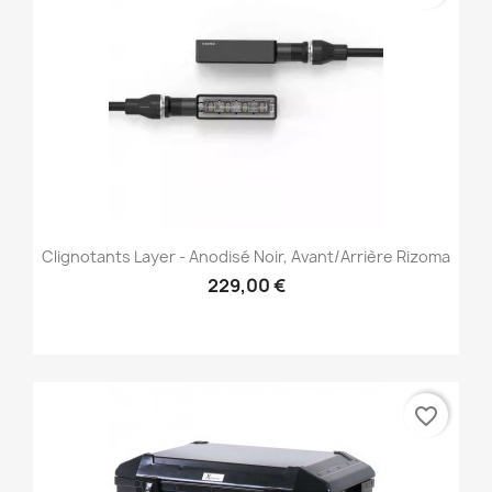
Clignotants Layer - Anodisé Noir, Avant/Arrière Rizoma
229,00 €
favorite_border