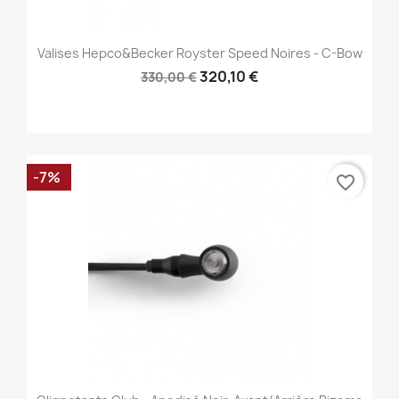
Valises Hepco&Becker Royster Speed Noires - C-Bow
320,10 €
330,00 €
-7%
favorite_border