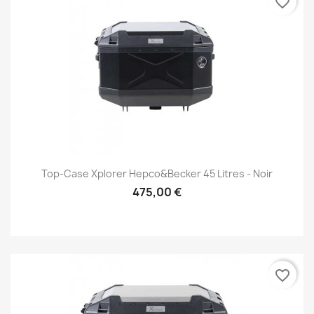
favorite_border
Top-Case Xplorer Hepco&Becker 45 Litres - Noir
475,00 €
favorite_border