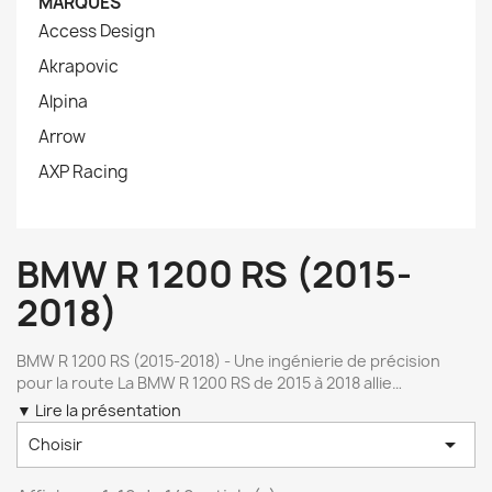
MARQUES
Access Design
Akrapovic
Alpina
Arrow
AXP Racing
BMW R 1200 RS (2015-
2018)
BMW R 1200 RS (2015-2018) - Une ingénierie de précision
pour la route La BMW R 1200 RS de 2015 à 2018 allie
performances sportives et confort de conduite. Équipée du
▼ Lire la présentation
puissant moteur boxer de 125 chevaux, elle offre une

Choisir
maniabilité réactive et une conduite équilibrée, parfaite pour
les trajets à grande vitesse comme pour les virages serrés.