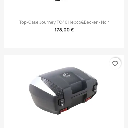
Top-Case Journey TC40 Hepco&Becker - Noir
178,00 €
favorite_border