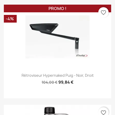
PROMO !
favorite_border
-4%
Rétroviseur Hypernaked Puig - Noir, Droit
99,84 €
104,00 €
favorite_border