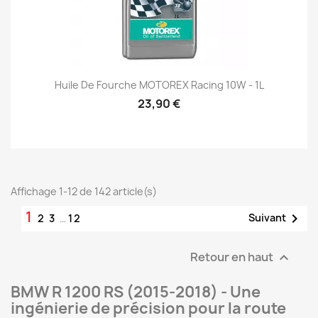
Huile De Fourche MOTOREX Racing 10W - 1L
23,90 €
Affichage 1-12 de 142 article(s)
1

Suivant
2
3
…
12
Retour en haut

BMW R 1200 RS (2015-2018) - Une
ingénierie de précision pour la route