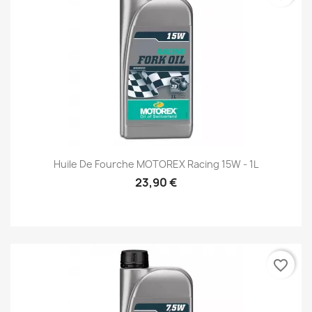
Huile De Fourche MOTOREX Racing 15W - 1L
23,90 €
favorite_border