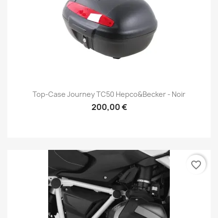
Top-Case Journey TC50 Hepco&Becker - Noir
200,00 €
favorite_border