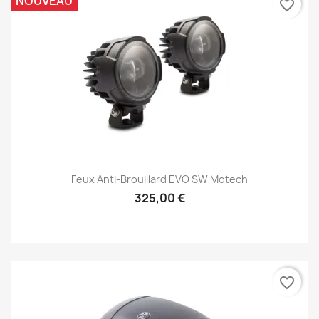
NOUVEAU
favorite_border
Feux Anti-Brouillard EVO SW Motech
325,00 €
favorite_border