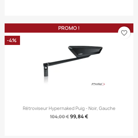
PROMO !
favorite_border
-4%
Rétroviseur Hypernaked Puig - Noir, Gauche
99,84 €
104,00 €