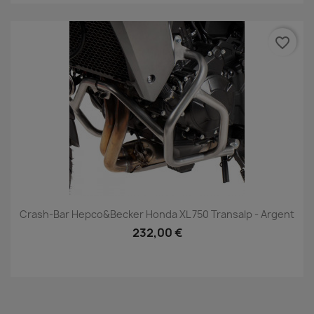
favorite_border
Crash-Bar Hepco&Becker Honda XL 750 Transalp - Argent
232,00 €