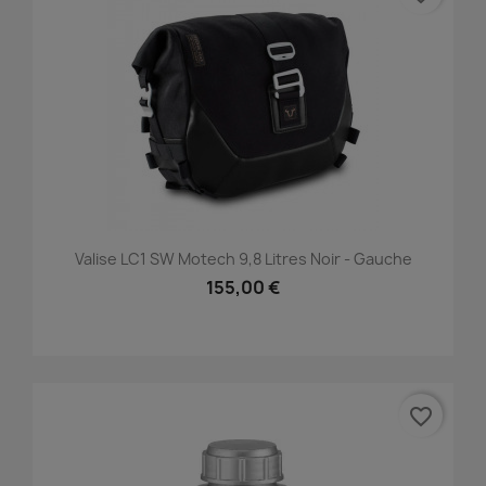
Valise LC1 SW Motech 9,8 Litres Noir - Gauche
155,00 €
favorite_border