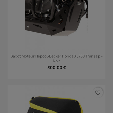
Sabot Moteur Hepco&Becker Honda XL 750 Transalp -
Noir
300,00 €
favorite_border