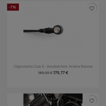
-7%
favorite_border
Clignotants Club S - Anodisé Noir, Arrière Rizoma
175,77 €
189,00 €
favorite_border