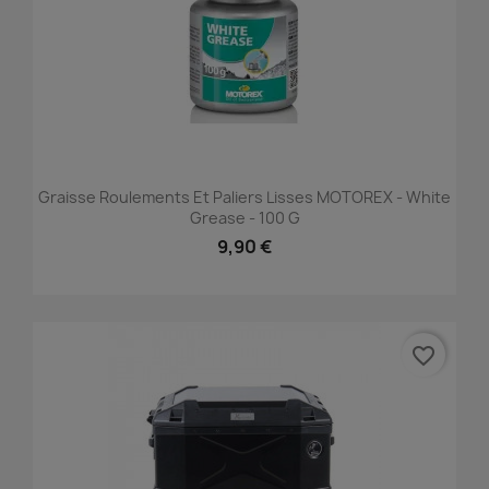
Graisse Roulements Et Paliers Lisses MOTOREX - White
Grease - 100 G
9,90 €
favorite_border