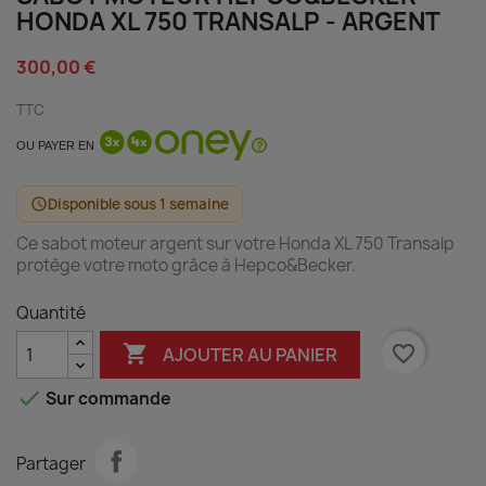
HONDA XL 750 TRANSALP - ARGENT
300,00 €
TTC
OU PAYER EN
Disponible sous 1 semaine
schedule
Ce sabot moteur argent sur votre Honda XL 750 Transalp
protège votre moto grâce à Hepco&Becker.
Quantité

favorite_border
AJOUTER AU PANIER

Sur commande
Partager