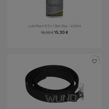
Lubrifiant 6 En 1 Bel-Ray - 400ml
15,30 €
18,00 €
favorite_border