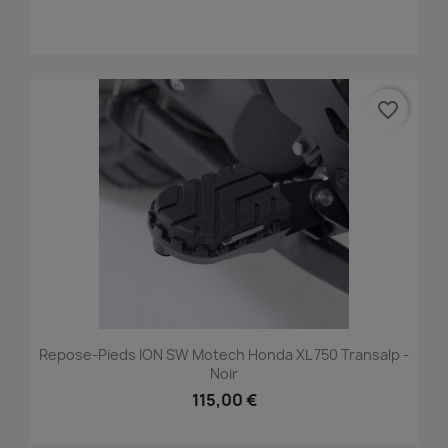
favorite_border
Repose-Pieds ION SW Motech Honda XL 750 Transalp -
Noir
115,00 €