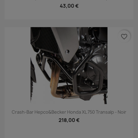
43,00 €
favorite_border
Crash-Bar Hepco&Becker Honda XL 750 Transalp - Noir
218,00 €