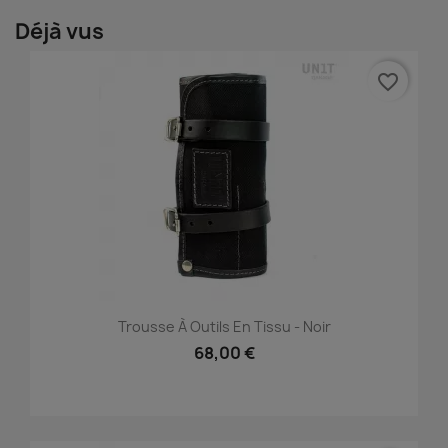
Déjà vus
favorite_border
Trousse À Outils En Tissu - Noir
68,00 €