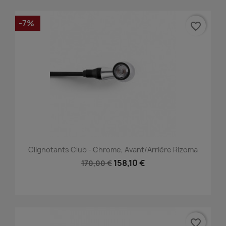
-7%
favorite_border
Clignotants Club - Chrome, Avant/Arrière Rizoma
158,10 €
170,00 €
favorite_border