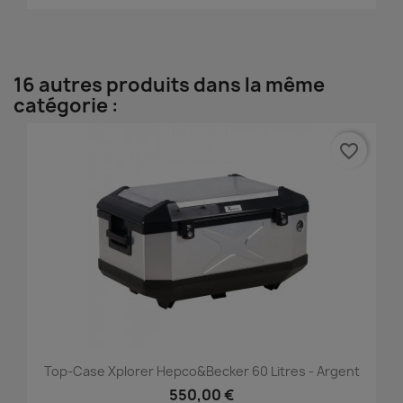
16 autres produits dans la même
catégorie :
favorite_border
Top-Case Xplorer Hepco&Becker 60 Litres - Argent
550,00 €