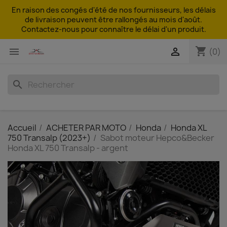
En raison des congés d'été de nos fournisseurs, les délais
de livraison peuvent être rallongés au mois d'août.
Contactez-nous pour connaître le délai d'un produit.
shopping_cart


(0)
search
Accueil
ACHETER PAR MOTO
Honda
Honda XL
750 Transalp (2023+)
Sabot moteur Hepco&Becker
Honda XL 750 Transalp - argent