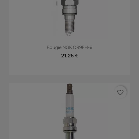
Bougie NGK CR9EH-9
21,25 €
favorite_border