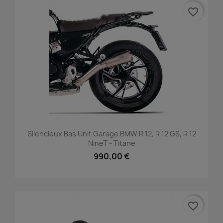
favorite_border
Silencieux Bas Unit Garage BMW R 12, R 12 GS, R 12
NineT - Titane
990,00 €
favorite_border