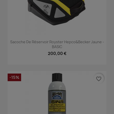
Sacoche De Réservoir Royster Hepco&Becker Jaune -
BASIC
200,00 €
-15%
favorite_border