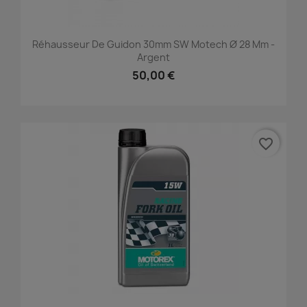
Réhausseur De Guidon 30mm SW Motech Ø 28 Mm -
Argent
50,00 €
favorite_border