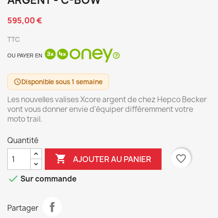
ARGENT - C-BOW
595,00 €
TTC
OU PAYER EN
Disponible sous 1 semaine
schedule
Les nouvelles valises Xcore argent de chez Hepco Becker
vont vous donner envie d'équiper différemment votre
moto trail.
Quantité

favorite_border
AJOUTER AU PANIER

Sur commande
Partager