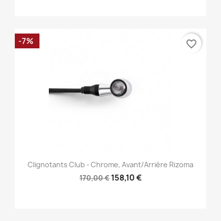
-7%
favorite_border
Clignotants Club - Chrome, Avant/Arrière Rizoma
158,10 €
170,00 €