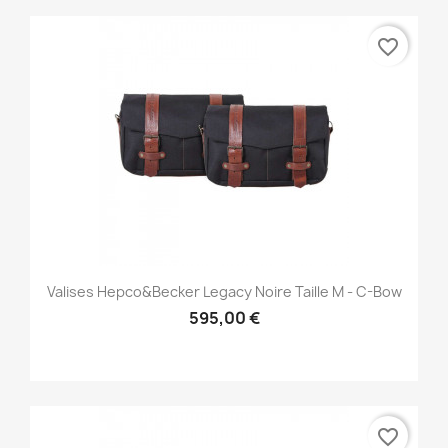
favorite_border
Valises Hepco&Becker Legacy Noire Taille M - C-Bow
595,00 €
favorite_border