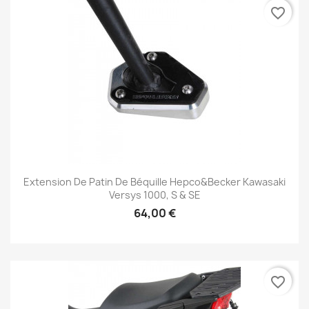
favorite_border
Extension De Patin De Béquille Hepco&Becker Kawasaki
Versys 1000, S & SE
64,00 €
favorite_border