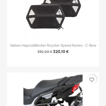
Valises Hepco&Becker Royster Speed Noires - C-Bow
320,10 €
330,00 €
favorite_border