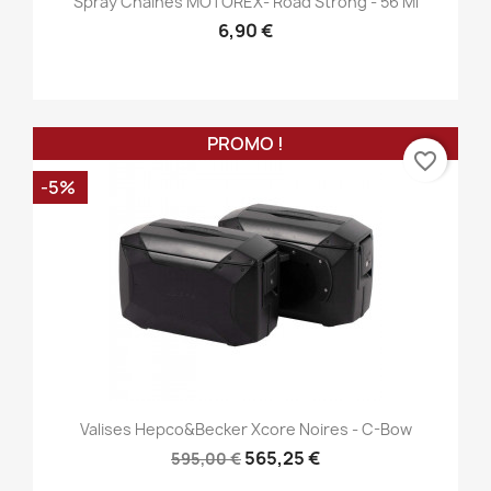
Spray Chaînes MOTOREX- Road Strong - 56 Ml
6,90 €
PROMO !
favorite_border
-5%
Valises Hepco&Becker Xcore Noires - C-Bow
565,25 €
595,00 €