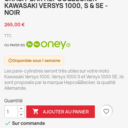
KAWASAKI VERSYS 1000, S & SE -
NOIR
265,00 €
TTC
OU PAYER EN
Disponible sous 1 semaine
schedule
Les pare-cylindres seront très utiles sur votre moto
Kawasaki Versys 1000, Versys 1000 S et Versys 1000 SE, ils
sont proposés par la marque Hepco&Becker, la qualité
Allemande.
Quantité

favorite_border
AJOUTER AU PANIER

Sur commande