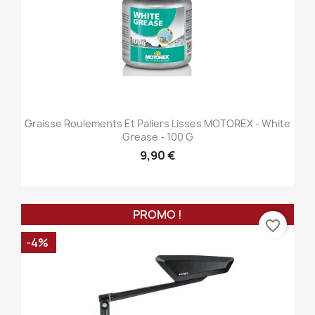
Graisse Roulements Et Paliers Lisses MOTOREX - White
Grease - 100 G
9,90 €
PROMO !
favorite_border
-4%