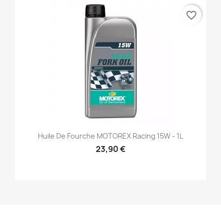
favorite_border
Huile De Fourche MOTOREX Racing 15W - 1L
23,90 €