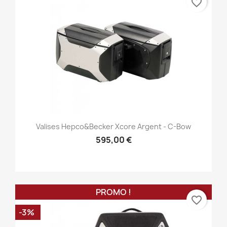
favorite_border
Valises Hepco&Becker Xcore Argent - C-Bow
595,00 €
PROMO !
favorite_border
-3%