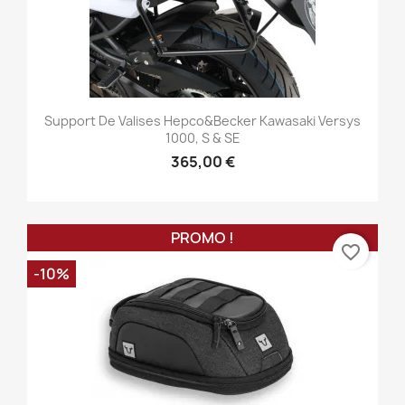
Support De Valises Hepco&Becker Kawasaki Versys
1000, S & SE
365,00 €
PROMO !
favorite_border
-10%