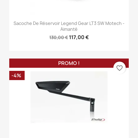
Sacoche De Réservoir Legend Gear LT3 SW Motech -
Aimanté
117,00 €
130,00 €
PROMO !
favorite_border
-4%