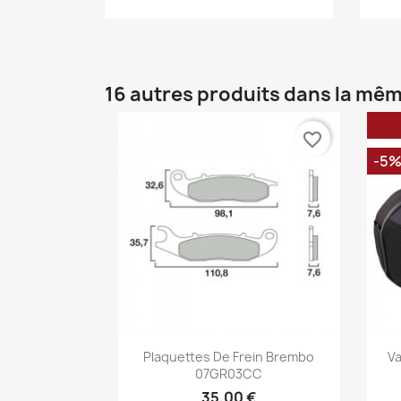
16 autres produits dans la mêm
favorite_border
-5
Aperçu rapide

Plaquettes De Frein Brembo
Va
07GR03CC
35,00 €