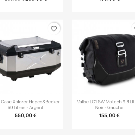
favorite_border
fa
Aperçu rapide
Aperçu rapide


-Case Xplorer Hepco&Becker
Valise LC1 SW Motech 9,8 Li
60 Litres - Argent
Noir - Gauche
550,00 €
155,00 €