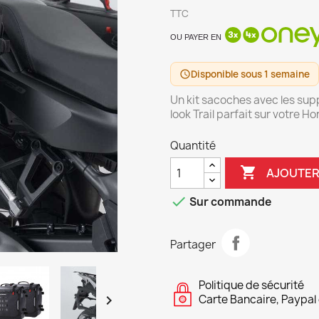
TTC
OU PAYER EN
Disponible sous 1 semaine
schedule
Un kit sacoches avec les su
look Trail parfait sur votre H
Quantité

AJOUTER

Sur commande
Partager
Politique de sécurité

Carte Bancaire, Paypal 