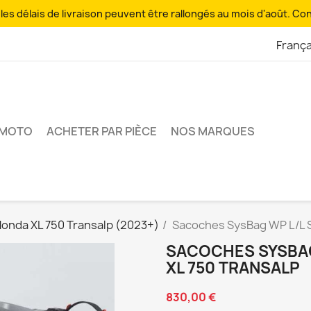
es délais de livraison peuvent être rallongés au mois d'août. Co
França
 MOTO
ACHETER PAR PIÈCE
NOS MARQUES
onda XL 750 Transalp (2023+)
Sacoches SysBag WP L/L 
SACOCHES SYSBA
XL 750 TRANSALP
830,00 €