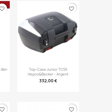
vorite_border
favorite_border
Aperçu rapide

 Bel-
Top-Case Junior TC55
Hepco&Becker - Argent
332,00 €
vorite_border
favorite_border