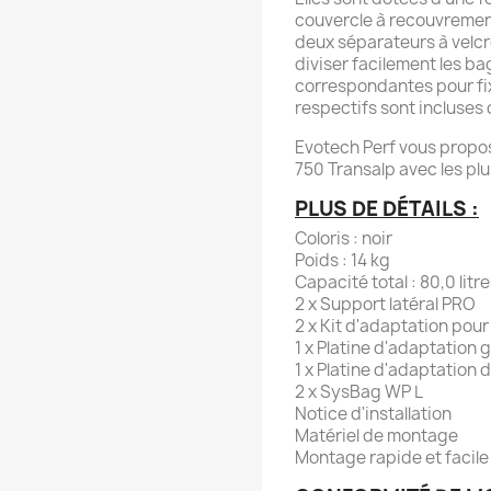
couvercle à recouvrement
deux séparateurs à velcr
diviser facilement les ba
correspondantes pour fix
respectifs sont incluses d
Evotech Perf vous propos
750 Transalp avec les 
PLUS DE DÉTAILS :
Coloris : noir
Poids : 14 kg
Capacité total : 80,0 litr
2 x Support latéral PRO
2 x Kit d'adaptation po
1 x Platine d'adaptation
1 x Platine d'adaptation
2 x SysBag WP L
Notice d'installation
Matériel de montage
Montage rapide et facile