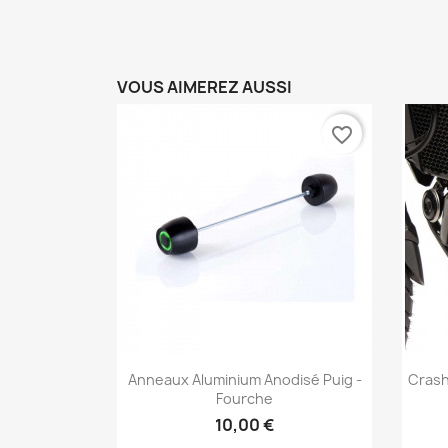
VOUS AIMEREZ AUSSI
favorite_border
Aperçu rapide

Anneaux Aluminium Anodisé Puig -
Crash
Fourche
10,00 €