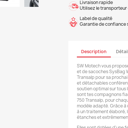
Livraison rapide
Utilisez le transporteur 
Label de qualité
Garantie de confiance s
Description
Détai
SW Motech vous propose
et de sacoches SysBag W
Transalp pour sa prochai
et détachables confèren
soutien optimal sur tous
sont tes compagnons fia
750 Transalp, pour chaqu
modèle adapté. Grâce à 
à un traitement élaboré, l
étanches et extrêmemen
Elles sont dotées d'une 