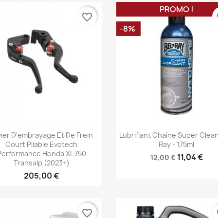
PROMO !
favorite_border
fa
-8%
Aperçu rapide
Aperçu rapide


vier D'embrayage Et De Frein
Lubrifiant Chaîne Super Clean
Court Pliable Evotech
Ray - 175ml
Performance Honda XL 750
11,04 €
12,00 €
Transalp (2023+)
205,00 €
favorite_border
fa