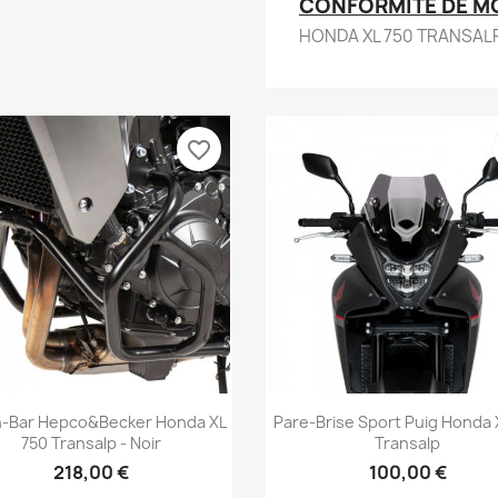
CONFORMITÉ DE M
HONDA XL 750 TRANSAL
favorite_border
Aperçu rapide
Aperçu rapide


-Bar Hepco&Becker Honda XL
Pare-Brise Sport Puig Honda 
750 Transalp - Noir
Transalp
218,00 €
100,00 €