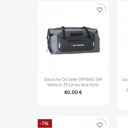
favorite_border
Aperçu rapide

Sacoche De Selle DRYBAG SW
Le
Motech 35 Litres Noir/gris
80,00 €
-7%
favorite_border