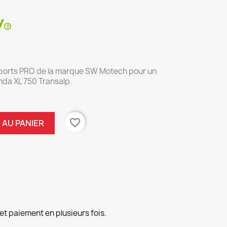
pports PRO de la marque SW Motech pour un
onda XL 750 Transalp.
favorite_border
 AU PANIER
et paiement en plusieurs fois.