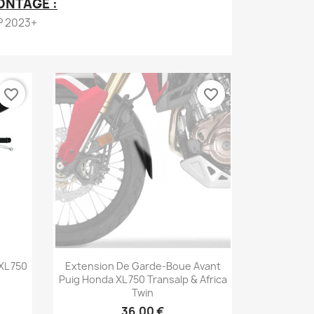
ONTAGE :
P 2023+
favorite_border
favorite_border
Aperçu rapide

XL 750
Extension De Garde-Boue Avant
Puig Honda XL 750 Transalp & Africa
Twin
36,00 €