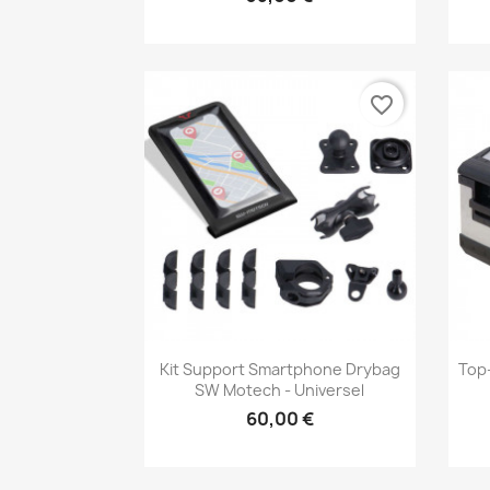
favorite_border
Aperçu rapide

Kit Support Smartphone Drybag
Top
SW Motech - Universel
60,00 €