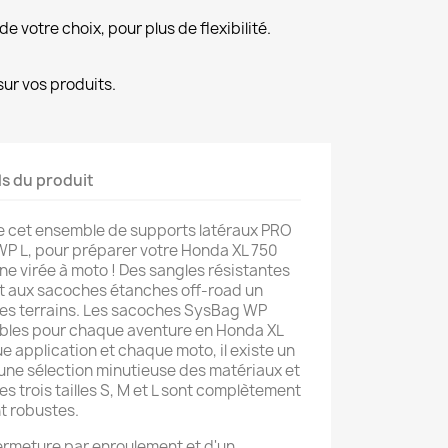
de votre choix, pour plus de flexibilité.
ur vos produits.
ls du produit
 cet ensemble de supports latéraux PRO
P L, pour préparer votre Honda XL 750
ne virée à moto ! Des sangles résistantes
t aux sacoches étanches off-road un
 les terrains. Les sacoches SysBag WP
bles pour chaque aventure en Honda XL
e application et chaque moto, il existe un
une sélection minutieuse des matériaux et
es trois tailles S, M et L sont complètement
t robustes.
fermeture par enroulement et d'un