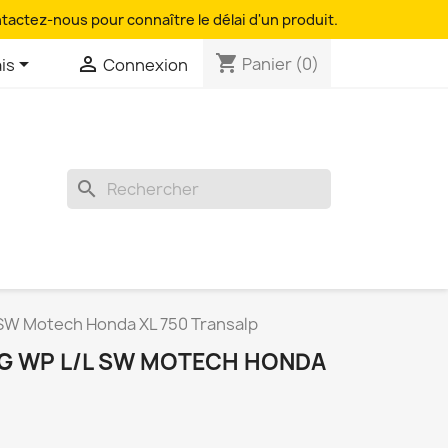
ntactez-nous pour connaître le délai d'un produit.
shopping_cart


Panier
(0)
is
Connexion
search
SW Motech Honda XL 750 Transalp
G WP L/L SW MOTECH HONDA