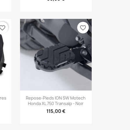
vorite_border
favorite_border
Aperçu rapide

tres
Repose-Pieds ION SW Motech
Honda XL 750 Transalp - Noir
115,00 €