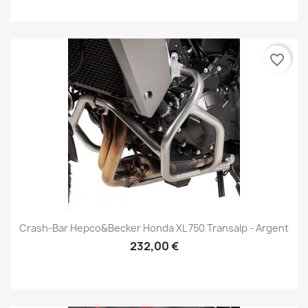
favorite_border
Crash-Bar Hepco&Becker Honda XL 750 Transalp - Argent
232,00 €