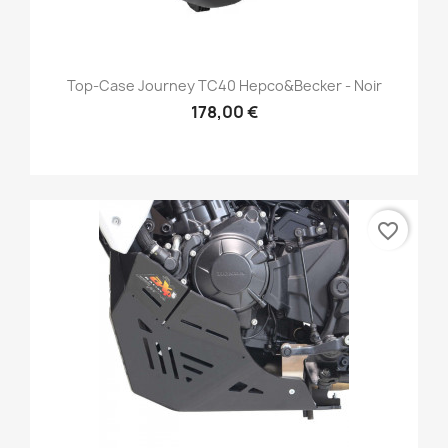
Top-Case Journey TC40 Hepco&Becker - Noir
178,00 €
favorite_border