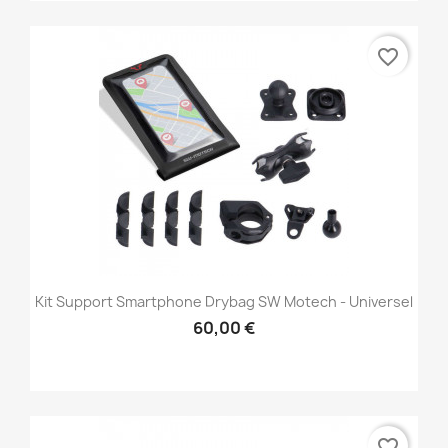
favorite_border
Kit Support Smartphone Drybag SW Motech - Universel
60,00 €
favorite_border