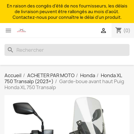
En raison des congés d'été de nos fournisseurs, les délais
de livraison peuvent être rallongés au mois d'août.
Contactez-nous pour connaître le délai d'un produit.
shopping_cart


(0)
search
Accueil
ACHETER PAR MOTO
Honda
Honda XL
750 Transalp (2023+)
Garde-boue avant haut Puig
Honda XL 750 Transalp