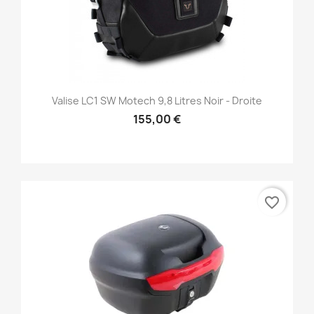
Valise LC1 SW Motech 9,8 Litres Noir - Droite
155,00 €
favorite_border