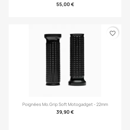
55,00 €
favorite_border
Poignées Mo.grip Soft Motogadget - 22mm
39,90 €