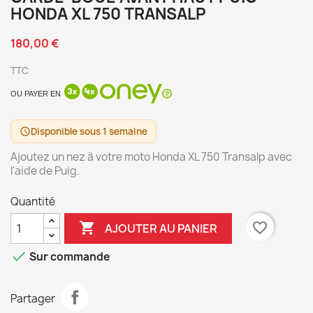
HONDA XL 750 TRANSALP
180,00 €
TTC
OU PAYER EN
Disponible sous 1 semaine
schedule
Ajoutez un nez à votre moto Honda XL 750 Transalp avec
l'aide de Puig.
Quantité

favorite_border
AJOUTER AU PANIER

Sur commande
Partager