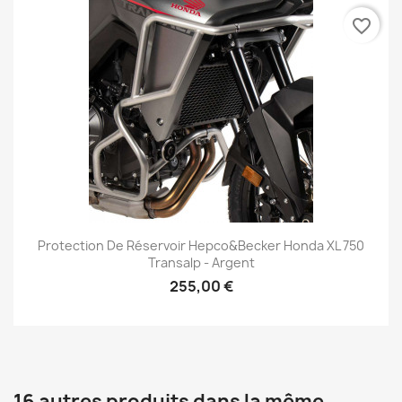
favorite_border
Protection De Réservoir Hepco&Becker Honda XL 750
Transalp - Argent
255,00 €
16 autres produits dans la même