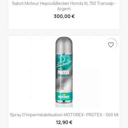
Sabot Moteur Hepco&Becker Honda XL 750 Transalp -
Argent
300,00 €
favorite_border
Spray D'imperméabilisation MOTOREX- PROTEX - 500 Ml
12,90 €