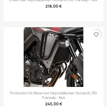
218,00 €
favorite_border
Protection De Réservoir Hepco&Becker Honda XL 750
Transalp - Noir
245,00 €