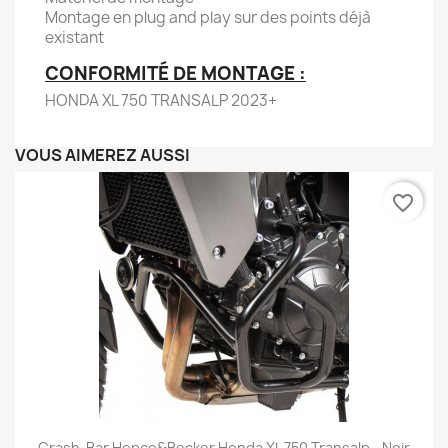
Montage en plug and play sur des points déjà
existant
CONFORMITÉ DE MONTAGE :
HONDA XL 750 TRANSALP 2023+
VOUS AIMEREZ AUSSI
favorite_border
Crash-Bar Hepco&Becker Honda XL 750 Transalp - Noir