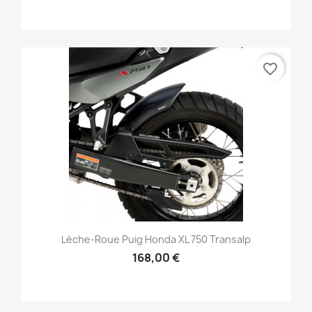
favorite_border
Lèche-Roue Puig Honda XL 750 Transalp
168,00 €