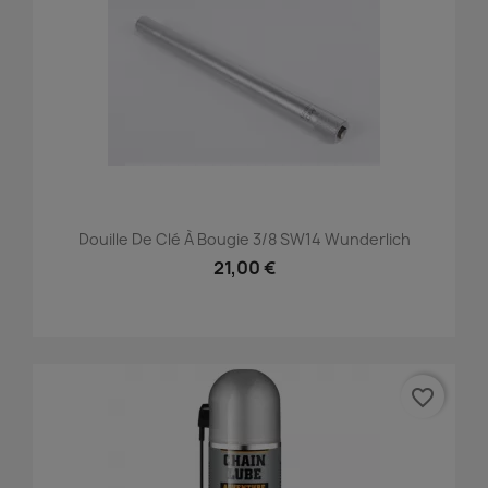
Douille De Clé À Bougie 3/8 SW14 Wunderlich
21,00 €
favorite_border