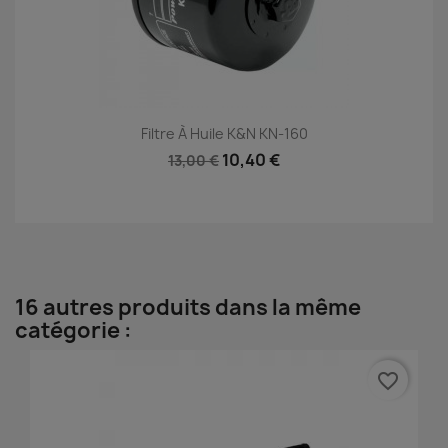
Filtre À Huile K&N KN-160
10,40 €
13,00 €
16 autres produits dans la même
catégorie :
favorite_border