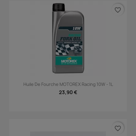
favorite_border
Huile De Fourche MOTOREX Racing 10W - 1L
23,90 €
favorite_border