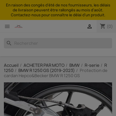
En raison des congés d'été de nos fournisseurs, les délais
de livraison peuvent être rallongés au mois d'août.
Contactez-nous pour connaître le délai d'un produit.
shopping_cart


(0)
search
Accueil
ACHETER PAR MOTO
BMW
R-serie
R
1250
BMW R 1250 GS (2019-2023)
Protection de
cardan Hepco&Becker BMW R 1250 GS