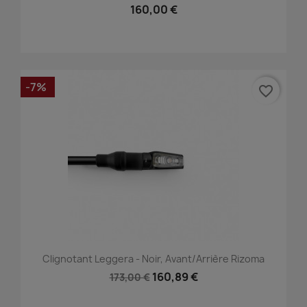
160,00 €
-7%
favorite_border
Clignotant Leggera - Noir, Avant/Arrière Rizoma
160,89 €
173,00 €