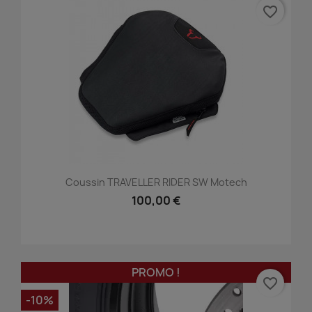
favorite_border
Coussin TRAVELLER RIDER SW Motech
100,00 €
PROMO !
favorite_border
-10%