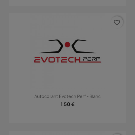
favorite_border
Autocollant Evotech Perf - Blanc
1,50 €