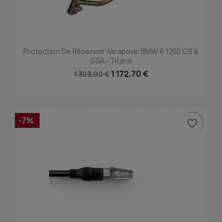
Protection De Réservoir Akrapovic BMW R 1250 GS &
GSA - Titane
1 172,70 €
1 303,00 €
-7%
favorite_border