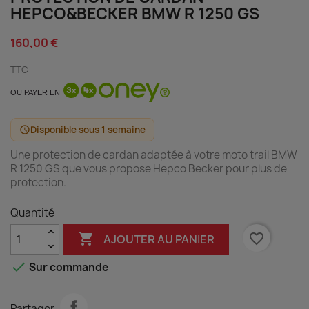
HEPCO&BECKER BMW R 1250 GS
160,00 €
TTC
OU PAYER EN
Disponible sous 1 semaine
schedule
Une protection de cardan adaptée à votre moto trail BMW
R 1250 GS que vous propose Hepco Becker pour plus de
protection.
Quantité

favorite_border
AJOUTER AU PANIER

Sur commande
Partager