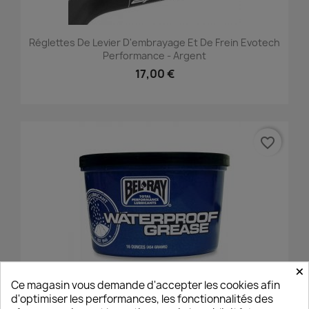
Réglettes De Levier D'embrayage Et De Frein Evotech
Performance - Argent
17,00 €
favorite_border
×
Ce magasin vous demande d'accepter les cookies afin
d'optimiser les performances, les fonctionnalités des