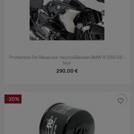
Protection De Réservoir Hepco&Becker BMW R 1250 GS -
Noir
290,00 €
-20%
favorite_border