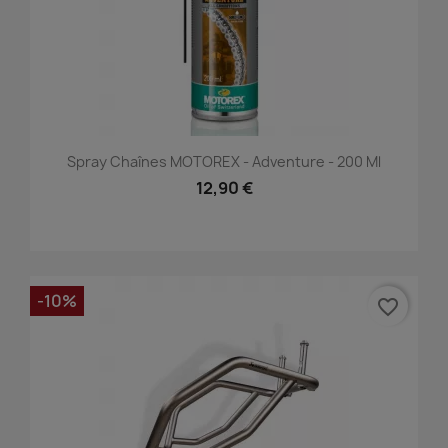
Spray Chaînes MOTOREX - Adventure - 200 Ml
12,90 €
-10%
favorite_border