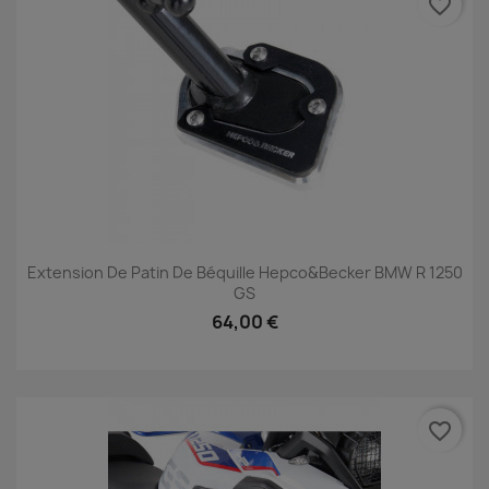
favorite_border
Extension De Patin De Béquille Hepco&Becker BMW R 1250
GS
64,00 €
favorite_border