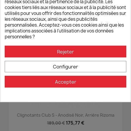
Graisse Imperméable Bel-Ray
réseaux sociaux et la pertinence de la publicité. Les
cookies tiers liés aux réseaux sociaux et à la publicité sont
21,00 €
utilisés pour vous offrir des fonctionnalités optimisées sur
les réseaux sociaux, ainsi que des publicités
personnalisées. Acceptez-vous ces cookies ainsi que les
implications associées à l'utilisation de vos données
personnelles ?
-7%
favorite_border
Rejeter
Configurer
Accepter
Clignotants Club S - Anodisé Noir, Arrière Rizoma
175,77 €
189,00 €