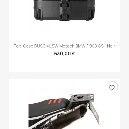
Top-Case DUSC XL SW Motech BMW F 900 GS - Noir
630,00 €
favorite_border