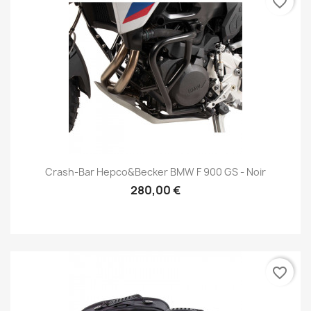
favorite_border
Crash-Bar Hepco&Becker BMW F 900 GS - Noir
280,00 €
favorite_border