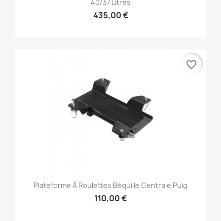
40/37 Litres
435,00 €
favorite_border
Plateforme À Roulettes Béquille Centrale Puig
110,00 €