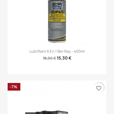
Lubrifiant 6 En 1 Bel-Ray - 400ml
15,30 €
18,00 €
-7%
favorite_border