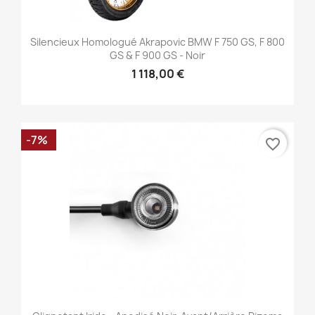
Silencieux Homologué Akrapovic BMW F 750 GS, F 800
GS & F 900 GS - Noir
1 118,00 €
-7%
favorite_border