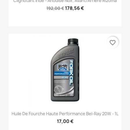
Clignotant Iride - Anodisé Noir, Avant/Arrière Rizoma
178,56 €
192,00 €
favorite_border
Huile De Fourche Haute Performance Bel-Ray 20W - 1L
17,00 €