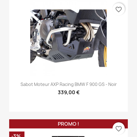
favorite_border
Sabot Moteur AXP Racing BMW F 900 GS - Noir
339,00 €
PROMO !
favorite_border
-3%