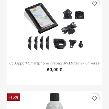
favorite_border
Kit Support Smartphone Drybag SW Motech - Universel
60,00 €
-15%
favorite_border