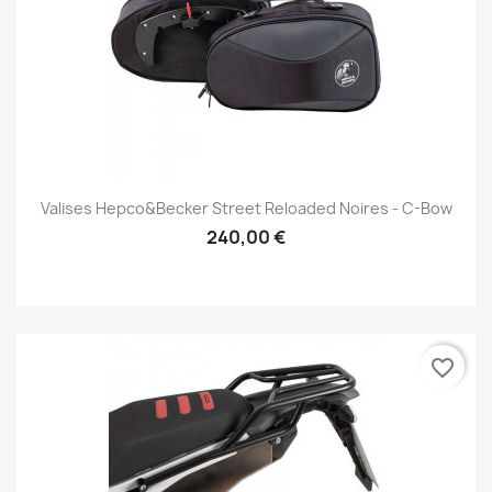
Valises Hepco&Becker Street Reloaded Noires - C-Bow
240,00 €
favorite_border