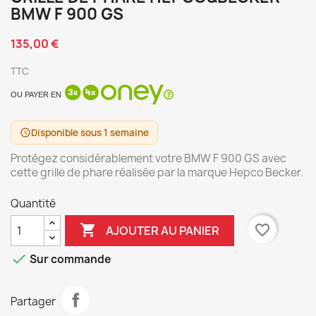
BMW F 900 GS
135,00 €
TTC
OU PAYER EN
Disponible sous 1 semaine
schedule
Protégez considérablement votre BMW F 900 GS avec
cette grille de phare réalisée par la marque Hepco Becker.
Quantité

favorite_border
AJOUTER AU PANIER

Sur commande
Partager