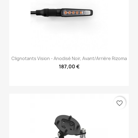
Clignotants Vision - Anodisé Noir, Avant/Arrière Rizoma
187,00 €
favorite_border