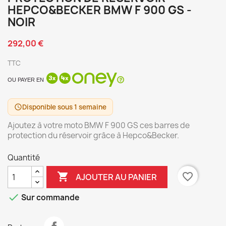
HEPCO&BECKER BMW F 900 GS -
NOIR
292,00 €
TTC
OU PAYER EN
Disponible sous 1 semaine
schedule
Ajoutez à votre moto BMW F 900 GS ces barres de
protection du réservoir grâce à Hepco&Becker.
Quantité

favorite_border
AJOUTER AU PANIER

Sur commande