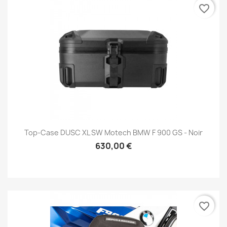
favorite_border
Top-Case DUSC XL SW Motech BMW F 900 GS - Noir
630,00 €
favorite_border