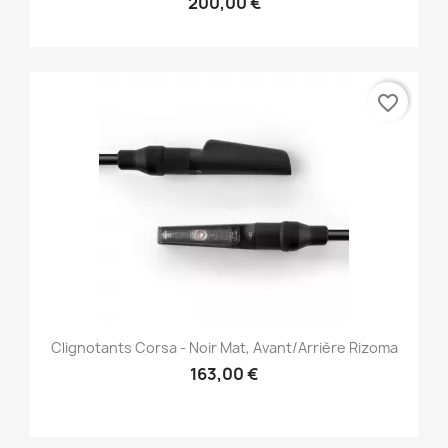
200,00 €
favorite_border
Clignotants Corsa - Noir Mat, Avant/Arrière Rizoma
163,00 €