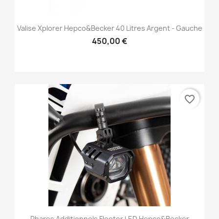
Valise Xplorer Hepco&Becker 40 Litres Argent - Gauche
450,00 €
favorite_border
Phares Additionnels Flooter LED Hepco&Becker