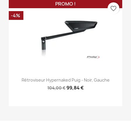
PROMO !
favorite_border
-4%
Rétroviseur Hypernaked Puig - Noir, Gauche
99,84 €
104,00 €