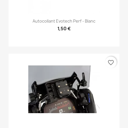
Autocollant Evotech Perf - Blanc
1,50 €
favorite_border