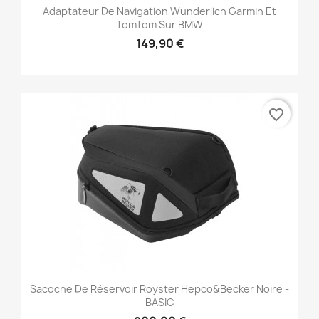
Adaptateur De Navigation Wunderlich Garmin Et
TomTom Sur BMW
149,90 €
favorite_border
Sacoche De Réservoir Royster Hepco&Becker Noire -
BASIC