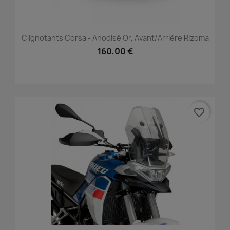
Clignotants Corsa - Anodisé Or, Avant/Arrière Rizoma
160,00 €
favorite_border