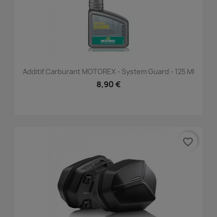
Additif Carburant MOTOREX - System Guard - 125 Ml
8,90 €
favorite_border