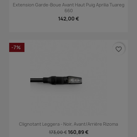
Extension Garde-Boue Avant Haut Puig Aprilia Tuareg
660
142,00 €
-7%
favorite_border
Clignotant Leggera - Noir, Avant/Arrière Rizoma
160,89 €
173,00 €