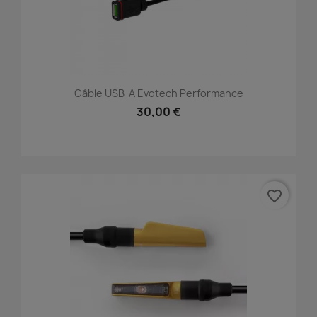
Câble USB-A Evotech Performance
30,00 €
favorite_border