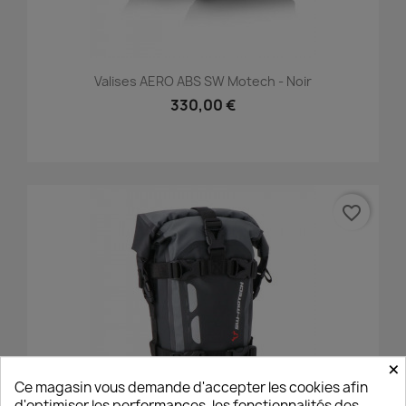
Valises AERO ABS SW Motech - Noir
330,00 €
favorite_border
×
Ce magasin vous demande d'accepter les cookies afin
d'optimiser les performances, les fonctionnalités des