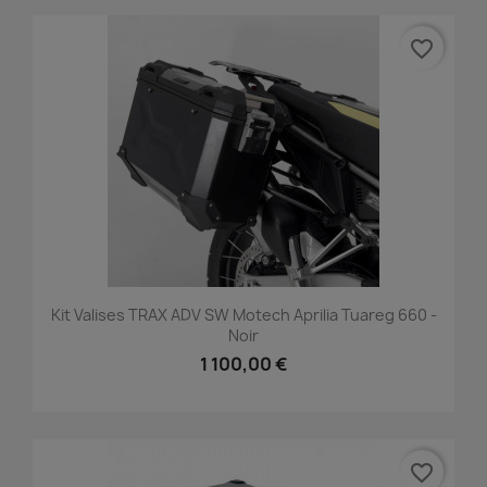
favorite_border
Kit Valises TRAX ADV SW Motech Aprilia Tuareg 660 -
Noir
1 100,00 €
favorite_border