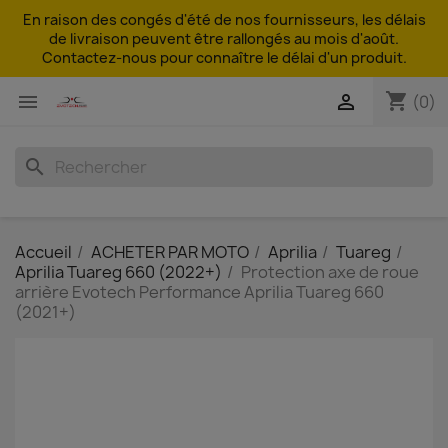
En raison des congés d'été de nos fournisseurs, les délais
de livraison peuvent être rallongés au mois d'août.
Contactez-nous pour connaître le délai d'un produit.
shopping_cart


(0)
search
Accueil
ACHETER PAR MOTO
Aprilia
Tuareg
Aprilia Tuareg 660 (2022+)
Protection axe de roue
arrière Evotech Performance Aprilia Tuareg 660
(2021+)