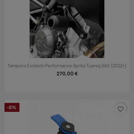
Tampons Evotech Performance Aprilia Tuareg 660 (2022+)
270,00 €
-8%
favorite_border