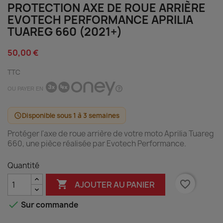
PROTECTION AXE DE ROUE ARRIÈRE
EVOTECH PERFORMANCE APRILIA
TUAREG 660 (2021+)
50,00 €
TTC
OU PAYER EN
Disponible sous 1 à 3 semaines
schedule
Protéger l'axe de roue arrière de votre moto Aprilia Tuareg
660, une pièce réalisée par Evotech Performance.
Quantité

favorite_border
AJOUTER AU PANIER

Sur commande