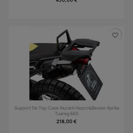
430,00 €
favorite_border
Support De Top-Case Alurack Hepco&Becker Aprilia
Tuareg 660
218,00 €