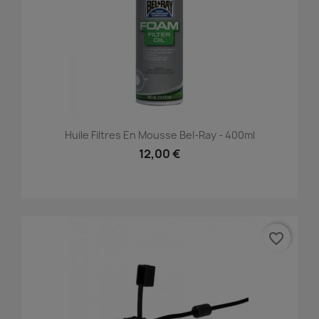
Huile Filtres En Mousse Bel-Ray - 400ml
12,00 €
favorite_border