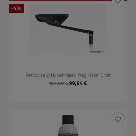
favorite_border
-4%
Rétroviseur Hypernaked Puig - Noir, Droit
99,84 €
104,00 €
favorite_border