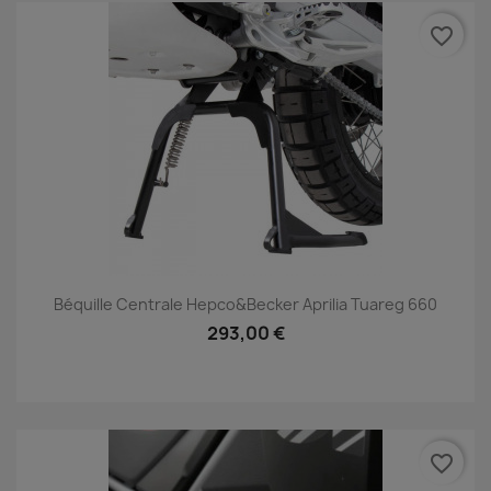
favorite_border
Béquille Centrale Hepco&Becker Aprilia Tuareg 660
293,00 €
favorite_border