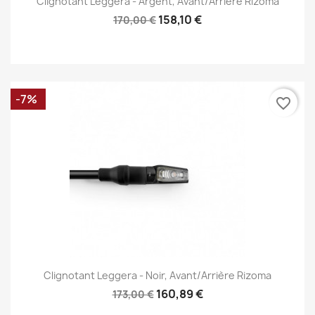
Clignotant Leggera - Argent, Avant/Arrière Rizoma
158,10 €
170,00 €
-7%
favorite_border
Clignotant Leggera - Noir, Avant/Arrière Rizoma
160,89 €
173,00 €