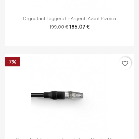
Clignotant Leggera L - Argent, Avant Rizoma
185,07 €
199,00 €
-7%
favorite_border