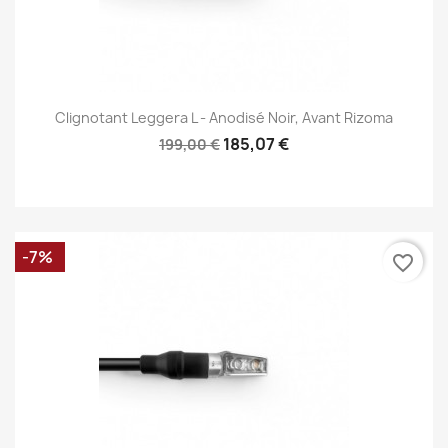
Clignotant Leggera L - Anodisé Noir, Avant Rizoma
185,07 €
199,00 €
-7%
favorite_border