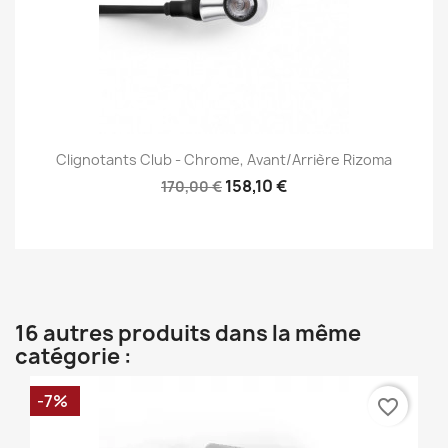
Clignotants Club - Chrome, Avant/Arrière Rizoma
158,10 €
170,00 €
16 autres produits dans la même
catégorie :
-7%
favorite_border