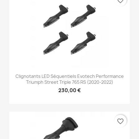
favorite_border
Clignotants LED Séquentiels Evotech Performance
Triumph Street Triple 765 RS (2020-2022)
230,00 €
favorite_border