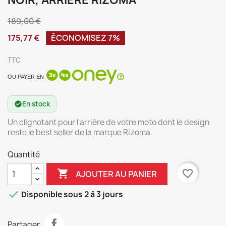
NOIR, ARRIÈRE RIZOMA
189,00 €
175,77 €
ÉCONOMISEZ 7%
TTC
OU PAYER EN
En stock
check_circle
Un clignotant pour l'arrière de votre moto dont le design
reste le best seller de la marque Rizoma.
Quantité

favorite_border
AJOUTER AU PANIER

Disponible sous 2 à 3 jours
Partager