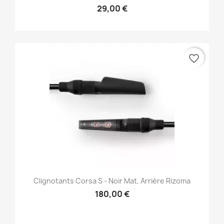
29,00 €
favorite_border
Clignotants Corsa S - Noir Mat, Arrière Rizoma
180,00 €