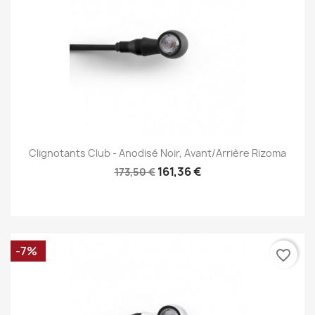
Clignotants Club - Anodisé Noir, Avant/Arrière Rizoma
161,36 €
173,50 €
-7%
favorite_border