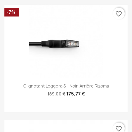
-7%
favorite_border
Clignotant Leggera S - Noir, Arrière Rizoma
175,77 €
189,00 €
favorite_border