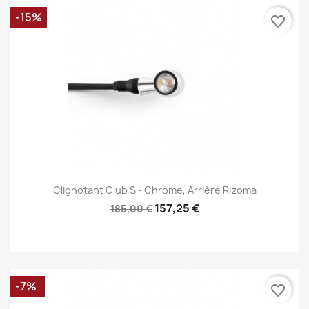
-15%
favorite_border
Clignotant Club S - Chrome, Arrière Rizoma
157,25 €
185,00 €
-7%
favorite_border