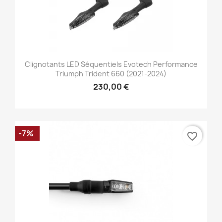
Clignotants LED Séquentiels Evotech Performance
Triumph Trident 660 (2021-2024)
230,00 €
-7%
favorite_border