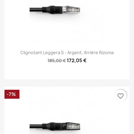
Clignotant Leggera S - Argent, Arrière Rizoma
172,05 €
185,00 €
-7%
favorite_border