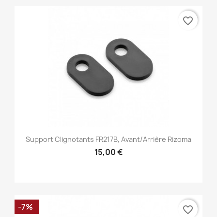
favorite_border
Support Clignotants FR217B, Avant/Arrière Rizoma
15,00 €
-7%
favorite_border