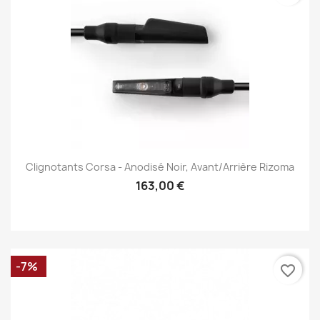
Clignotants Corsa - Anodisé Noir, Avant/Arrière Rizoma
163,00 €
-7%
favorite_border