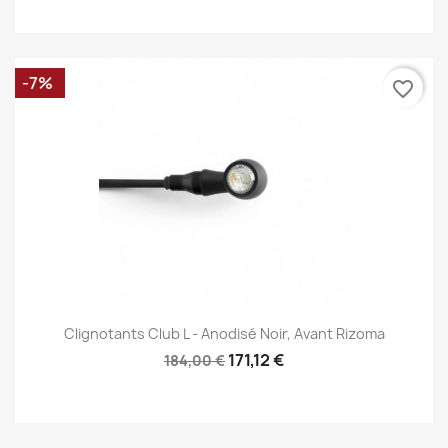
-7%
favorite_border
Clignotants Club L - Anodisé Noir, Avant Rizoma
171,12 €
184,00 €