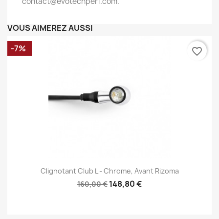
contact@evotechperf.com.
VOUS AIMEREZ AUSSI
-7%
favorite_border
Clignotant Club L - Chrome, Avant Rizoma
148,80 €
160,00 €