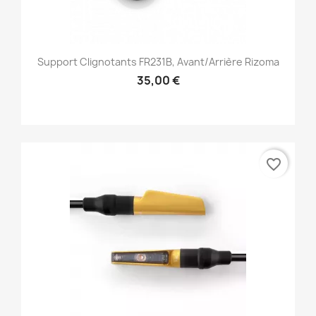
Support Clignotants FR231B, Avant/Arrière Rizoma
35,00 €
favorite_border