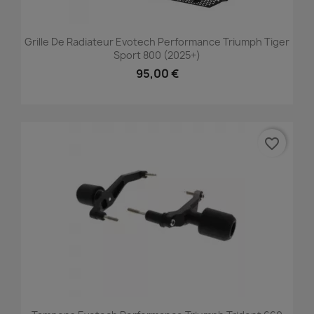
Grille De Radiateur Evotech Performance Triumph Tiger
Sport 800 (2025+)
95,00 €
favorite_border