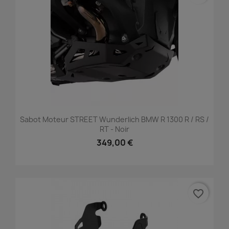
Sabot Moteur STREET Wunderlich BMW R 1300 R / RS /
RT - Noir
349,00 €
favorite_border