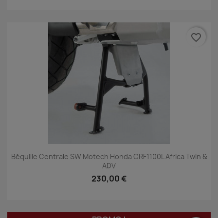
favorite_border
Béquille Centrale SW Motech Honda CRF1100L Africa Twin &
ADV
230,00 €