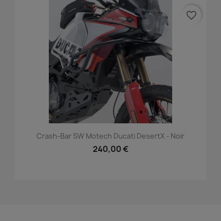
favorite_border
Crash-Bar SW Motech Ducati DesertX - Noir
240,00 €