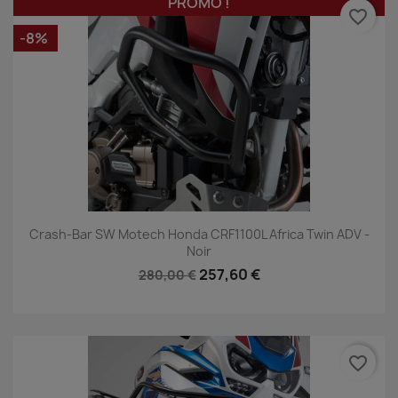
PROMO !
favorite_border
-8%
Crash-Bar SW Motech Honda CRF1100L Africa Twin ADV -
Noir
257,60 €
280,00 €
favorite_border