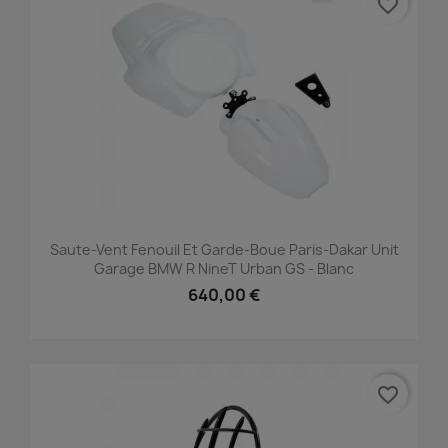
favorite_border
Saute-Vent Fenouil Et Garde-Boue Paris-Dakar Unit
Garage BMW R NineT Urban GS - Blanc
640,00 €
favorite_border