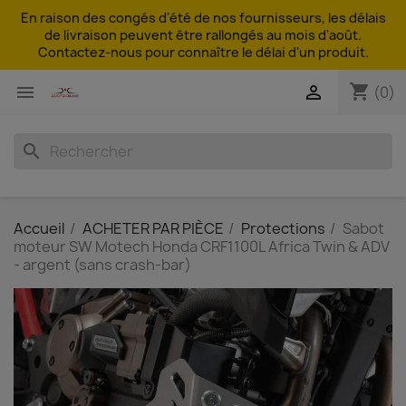
En raison des congés d'été de nos fournisseurs, les délais
de livraison peuvent être rallongés au mois d'août.
Contactez-nous pour connaître le délai d'un produit.
shopping_cart


(0)
search
Accueil
ACHETER PAR PIÈCE
Protections
Sabot
moteur SW Motech Honda CRF1100L Africa Twin & ADV
- argent (sans crash-bar)