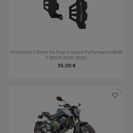
Protection D'étrier De Frein Evotech Performance BMW
F 900 R (2020-2024)
35,00 €
favorite_border