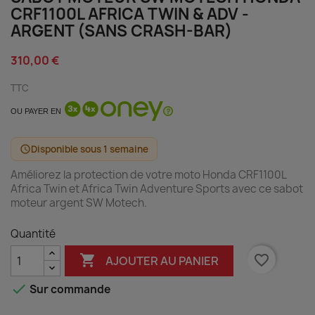
CRF1100L AFRICA TWIN & ADV -
ARGENT (SANS CRASH-BAR)
310,00 €
TTC
OU PAYER EN
Disponible sous 1 semaine
schedule
Améliorez la protection de votre moto Honda CRF1100L
Africa Twin et Africa Twin Adventure Sports avec ce sabot
moteur argent SW Motech.
Quantité

favorite_border
AJOUTER AU PANIER

Sur commande