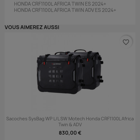
HONDA CRF1100L AFRICA TWIN ES 2024+
HONDA CRF1100L AFRICA TWIN ADV ES 2024+
VOUS AIMEREZ AUSSI
favorite_border
Sacoches SysBag WP L/L SW Motech Honda CRF1100L Africa
Twin & ADV
830,00 €