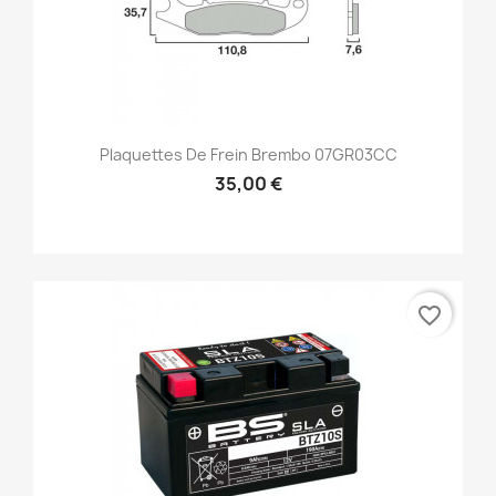
Plaquettes De Frein Brembo 07GR03CC
35,00 €
favorite_border