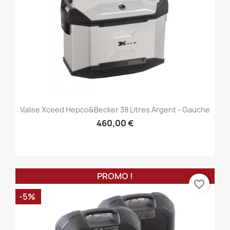
Valise Xceed Hepco&Becker 38 Litres Argent - Gauche
460,00 €
PROMO !
favorite_border
-5%