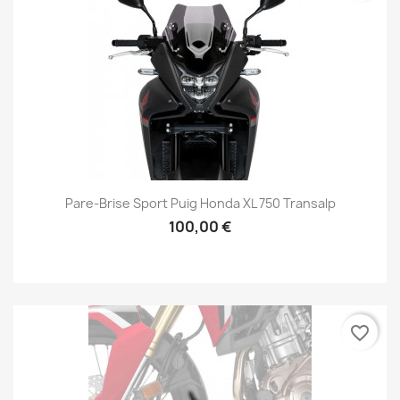
Pare-Brise Sport Puig Honda XL 750 Transalp
100,00 €
favorite_border