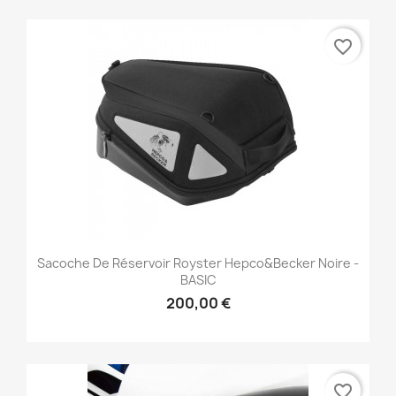
favorite_border
Sacoche De Réservoir Royster Hepco&Becker Noire -
BASIC
200,00 €
favorite_border