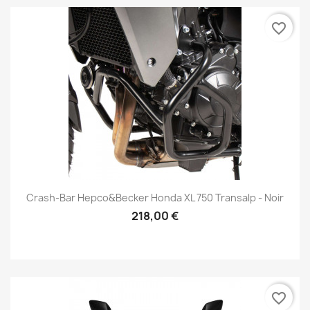
favorite_border
Crash-Bar Hepco&Becker Honda XL 750 Transalp - Noir
218,00 €
favorite_border