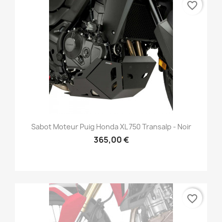
favorite_border
Sabot Moteur Puig Honda XL 750 Transalp - Noir
365,00 €
favorite_border