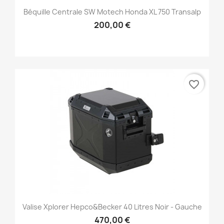
Béquille Centrale SW Motech Honda XL 750 Transalp
200,00 €
favorite_border
Valise Xplorer Hepco&Becker 40 Litres Noir - Gauche
470,00 €