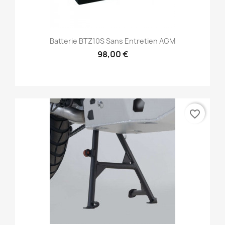
Batterie BTZ10S Sans Entretien AGM
98,00 €
favorite_border