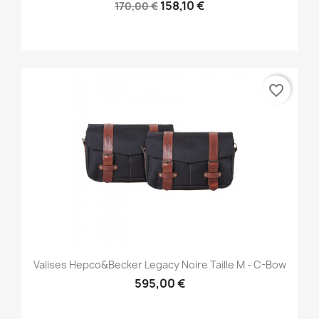
158,10 €
170,00 €
favorite_border
Valises Hepco&Becker Legacy Noire Taille M - C-Bow
595,00 €