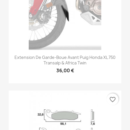
Extension De Garde-Boue Avant Puig Honda XL 750
Transalp & Africa Twin
36,00 €
favorite_border