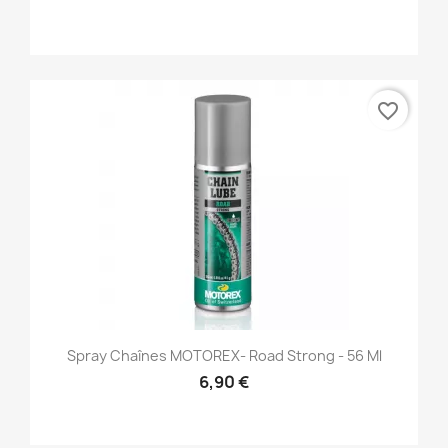
favorite_border
Spray Chaînes MOTOREX- Road Strong - 56 Ml
6,90 €