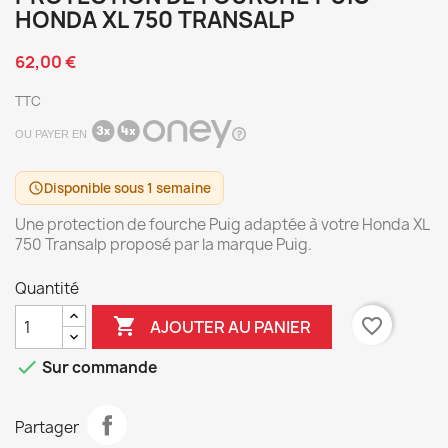
HONDA XL 750 TRANSALP
62,00 €
TTC
OU PAYER EN
Disponible sous 1 semaine
schedule
Une protection de fourche Puig adaptée à votre Honda XL
750 Transalp proposé par la marque Puig.
Quantité

favorite_border
AJOUTER AU PANIER

Sur commande
Partager