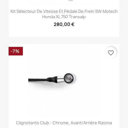
Kit Sélecteur De Vitesse Et Pédale De Frein SW Motech
Honda XL 750 Transalp
280,00 €
-7%
favorite_border
Clignotants Club - Chrome, Avant/Arrière Rizoma