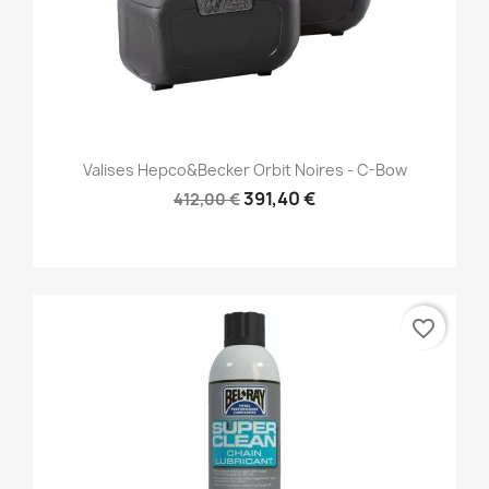
Valises Hepco&Becker Orbit Noires - C-Bow
391,40 €
412,00 €
favorite_border