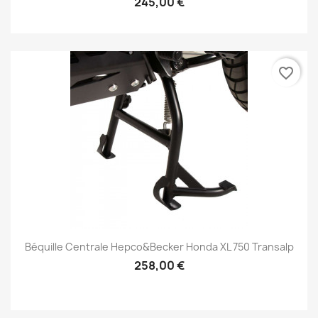
245,00 €
favorite_border
Béquille Centrale Hepco&Becker Honda XL 750 Transalp
258,00 €