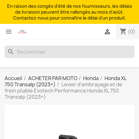
En raison des congés d'été de nos fournisseurs, les délais
de livraison peuvent être rallongés au mois d'août.
Contactez-nous pour connaître le délai d'un produit.
shopping_cart


(0)
search
Accueil
ACHETER PAR MOTO
Honda
Honda XL
750 Transalp (2023+)
Levier d'embrayage et de
frein pliable Evotech Performance Honda XL 750
Transalp (2023+)