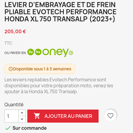
LEVIER D'EMBRAYAGE ET DE FREIN
PLIABLE EVOTECH PERFORMANCE
HONDA XL 750 TRANSALP (2023+)
205,00 €
TTC
OU PAYER EN
Disponible sous 1 à 3 semaines
schedule
Les leviers repliables Evotech Performance sont
disponibles pour votre préparation moto, venez les
ajouter à la Honda XL 750 Transalp.
Quantité

favorite_border
AJOUTER AU PANIER

Sur commande