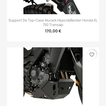
Support De Top-Case Alurack Hepco&Becker Honda XL
750 Transalp
170,00 €
favorite_border