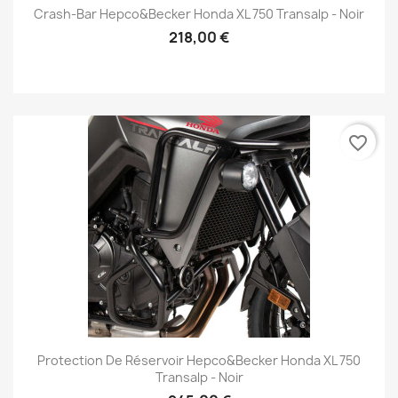
Crash-Bar Hepco&Becker Honda XL 750 Transalp - Noir
218,00 €
favorite_border
Protection De Réservoir Hepco&Becker Honda XL 750
Transalp - Noir