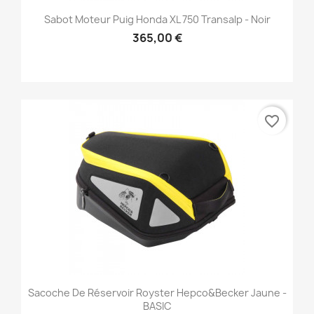
Sabot Moteur Puig Honda XL 750 Transalp - Noir
365,00 €
favorite_border
Sacoche De Réservoir Royster Hepco&Becker Jaune -
BASIC