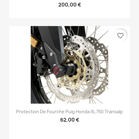
200,00 €
favorite_border
Protection De Fourche Puig Honda XL 750 Transalp
62,00 €