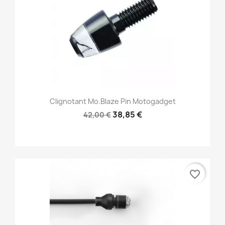
Clignotant Mo.blaze Pin Motogadget
38,85 €
42,00 €
favorite_border