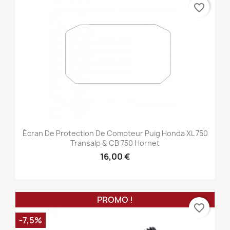
favorite_border
Écran De Protection De Compteur Puig Honda XL 750
Transalp & CB 750 Hornet
16,00 €
PROMO !
favorite_border
-7,5%