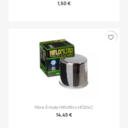
1,50 €
favorite_border
Filtre À Huile Hiflofiltro HF204C
14,45 €