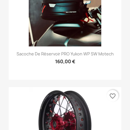
Sacoche De Réservoir PRO Yukon WP SW Motech
160,00 €
favorite_border