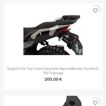
favorite_border
Support De Top-Case Easyrack Hepco&Becker Honda XL
750 Transalp
200,00 €
favorite_border