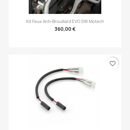
Kit Feux Anti-Brouillard EVO SW Motech
360,00 €
favorite_border