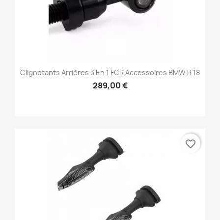
Clignotants Arrières 3 En 1 FCR Accessoires BMW R 18
289,00 €
favorite_border