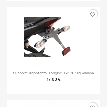
favorite_border
Support Clignotants D'origine 9319N Puig Yamaha
17,00 €