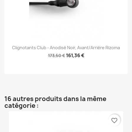
Clignotants Club - Anodisé Noir, Avant/Arrière Rizoma
161,36 €
173,50 €
16 autres produits dans la même
catégorie :
favorite_border