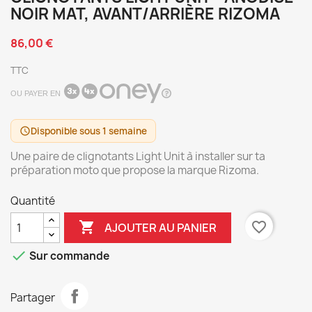
NOIR MAT, AVANT/ARRIÈRE RIZOMA
86,00 €
TTC
OU PAYER EN
Disponible sous 1 semaine
schedule
Une paire de clignotants Light Unit à installer sur ta
préparation moto que propose la marque Rizoma.
Quantité

favorite_border
AJOUTER AU PANIER

Sur commande
Partager