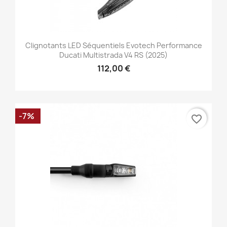
Clignotants LED Séquentiels Evotech Performance
Ducati Multistrada V4 RS (2025)
112,00 €
-7%
favorite_border