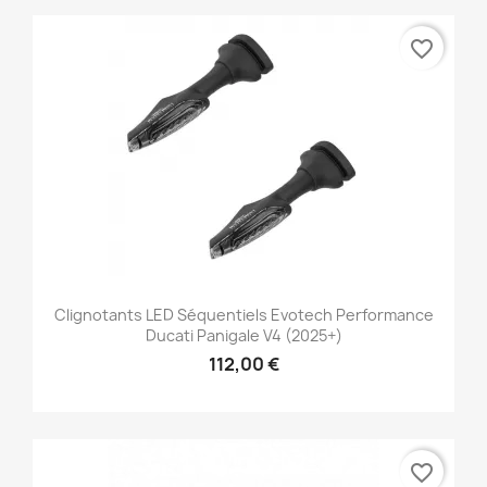
favorite_border
Clignotants LED Séquentiels Evotech Performance
Ducati Panigale V4 (2025+)
112,00 €
favorite_border