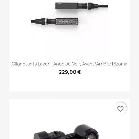
Clignotants Layer - Anodisé Noir, Avant/Arrière Rizoma
229,00 €
favorite_border