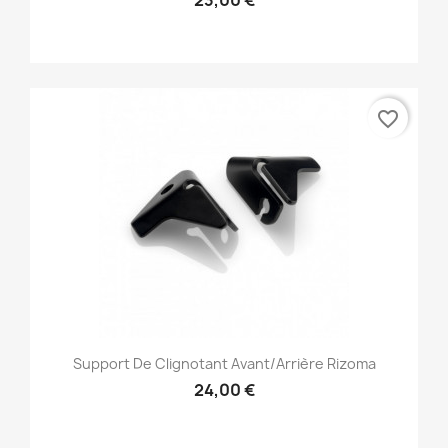
23,00 €
favorite_border
Support De Clignotant Avant/arrière Rizoma
24,00 €