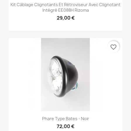
Kit Câblage Clignotants Et Rétroviseur Avec Clignotant
Intégré EE088H Rizoma
29,00 €
favorite_border
Phare Type Bates - Noir
72,00 €