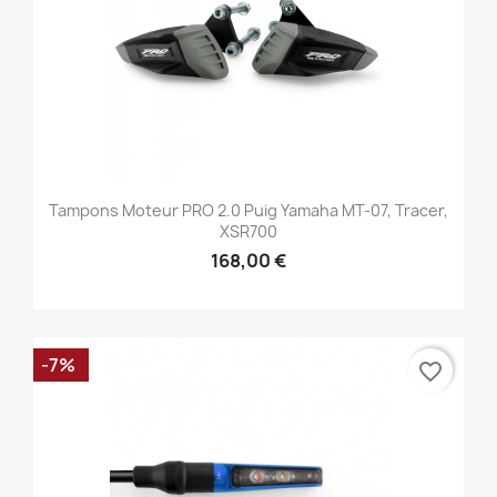
Tampons Moteur PRO 2.0 Puig Yamaha MT-07, Tracer,
XSR700
168,00 €
-7%
favorite_border