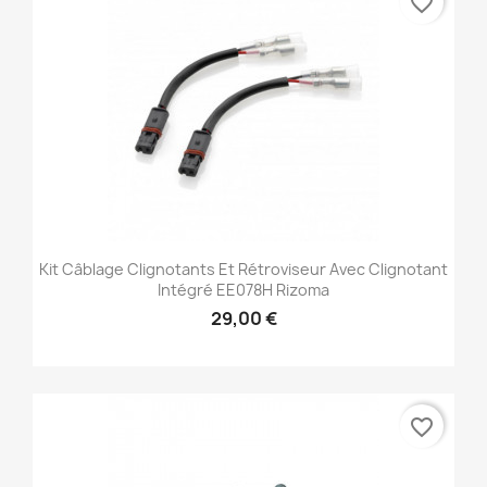
favorite_border
Kit Câblage Clignotants Et Rétroviseur Avec Clignotant
Intégré EE078H Rizoma
29,00 €
favorite_border