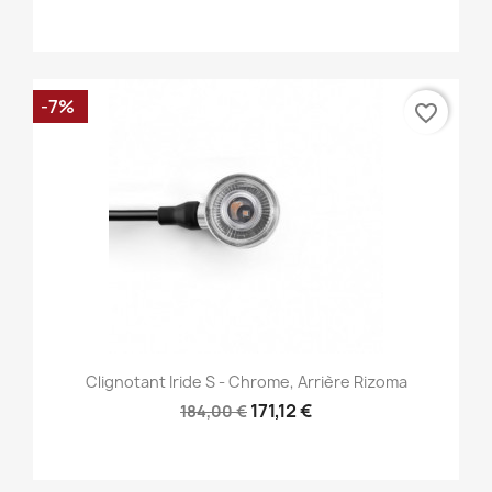
-7%
favorite_border
Clignotant Iride S - Chrome, Arrière Rizoma
171,12 €
184,00 €