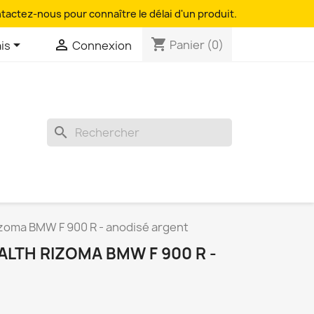
ntactez-nous pour connaître le délai d'un produit.
shopping_cart


Panier
(0)
is
Connexion
search
izoma BMW F 900 R - anodisé argent
LTH RIZOMA BMW F 900 R -