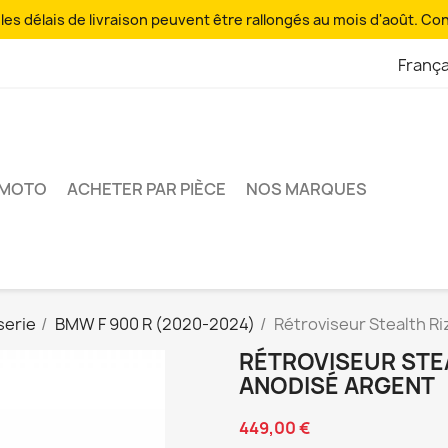
es délais de livraison peuvent être rallongés au mois d'août. Co
França
 MOTO
ACHETER PAR PIÈCE
NOS MARQUES
serie
BMW F 900 R (2020-2024)
Rétroviseur Stealth R
RÉTROVISEUR STEA
ANODISÉ ARGENT
449,00 €