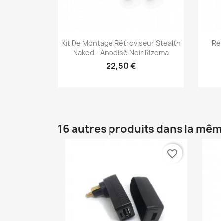
Aperçu rapide

Kit De Montage Rétroviseur Stealth
Ré
Naked - Anodisé Noir Rizoma
22,50 €
16 autres produits dans la mêm
favorite_border