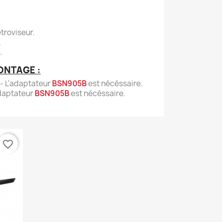
étroviseur.
.
.
ONTAGE :
- L'adaptateur
BSN905B
est nécéssaire.
daptateur
BSN905B
est nécéssaire.
favorite_border