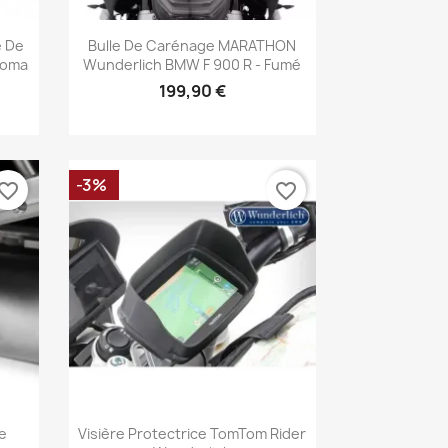
Aperçu rapide

e De
Bulle De Carénage MARATHON
izoma
Wunderlich BMW F 900 R - Fumé
199,90 €
-3%
vorite_border
favorite_border
Aperçu rapide

e
Visière Protectrice TomTom Rider