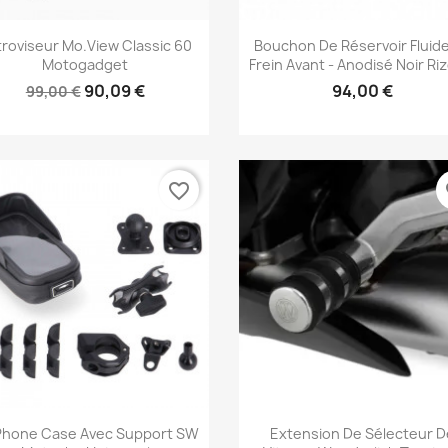
Aperçu rapide
Aperçu rapide


roviseur Mo.view Classic 60
Bouchon De Réservoir Fluid
Motogadget
Frein Avant - Anodisé Noir R
90,09 €
94,00 €
99,00 €
favorite_border
fa
Aperçu rapide
Aperçu rapide


 Phone Case Avec Support SW
Extension De Sélecteur D