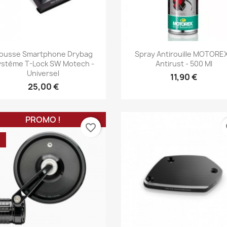
Aperçu rapide
Aperçu rapide


ousse Smartphone Drybag
Spray Antirouille MOTOREX
ystème T-Lock SW Motech -
Antirust - 500 Ml
Universel
11,90 €
25,00 €
PROMO !
favorite_border
fa
%