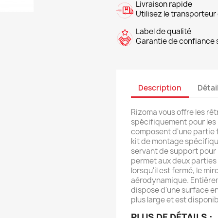
Livraison rapide
Utilisez le transporteur 
Label de qualité
Garantie de confiance s
Description
Détai
Rizoma vous offre les ré
spécifiquement pour les 
composent d'une partie f
kit de montage spécifique
servant de support pour l
permet aux deux parties 
lorsqu'il est fermé, le m
aérodynamique. Entièreme
dispose d'une surface e
plus large et est disponi
PLUS DE DÉTAILS :