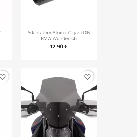
Aperçu rapide

 -
Adaptateur Allume-Cigare DIN
BMW Wunderlich
12,90 €
vorite_border
favorite_border