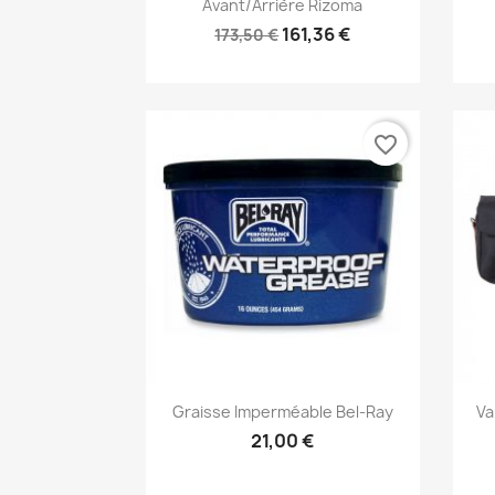
Avant/Arrière Rizoma
161,36 €
173,50 €
favorite_border
Aperçu rapide

Graisse Imperméable Bel-Ray
Va
21,00 €