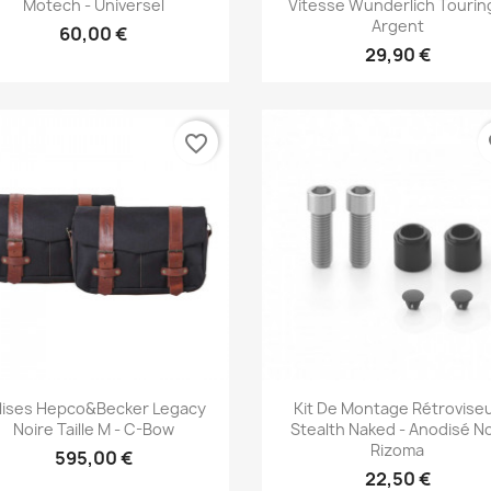
Motech - Universel
Vitesse Wunderlich Tourin
Argent
60,00 €
29,90 €
favorite_border
fa
Aperçu rapide
Aperçu rapide


lises Hepco&Becker Legacy
Kit De Montage Rétrovise
Noire Taille M - C-Bow
Stealth Naked - Anodisé No
Rizoma
595,00 €
22,50 €