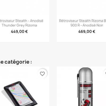
Aperçu rapide
Aperçu rapide


troviseur Stealth - Anodisé
Rétroviseur Stealth Rizoma 
Thunder Grey Rizoma
900 R - Anodisé Noir
449,00 €
469,00 €
e catégorie :
favorite_border
fa