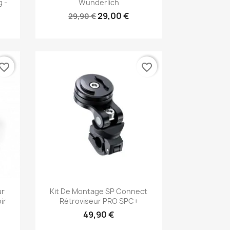
g -
Wunderlich
29,00 €
29,90 €
vorite_border
favorite_border
Aperçu rapide

ur
Kit De Montage SP Connect
ir
Rétroviseur PRO SPC+
49,90 €