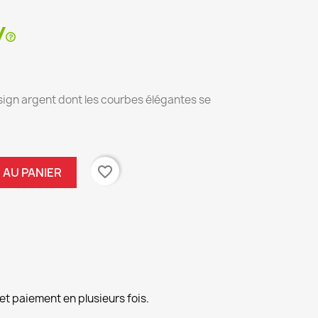
sign argent dont les courbes élégantes se
favorite_border
 AU PANIER
et paiement en plusieurs fois.