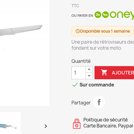
TTC
OU PAYER EN
Disponible sous 1 semaine
schedule
Une paire de rétroviseurs de
fondent sur votre moto.
Quantité

AJOUTER

Sur commande
Partager
Politique de sécurité

Carte Bancaire, Paypal 