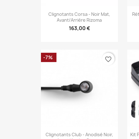
Aperçu rapide

Clignotants Corsa - Noir Mat,
Rét
Avant/Arrière Rizoma
163,00 €
-7%
favorite_border
Aperçu rapide

Clignotants Club - Anodisé Noir,
Kit