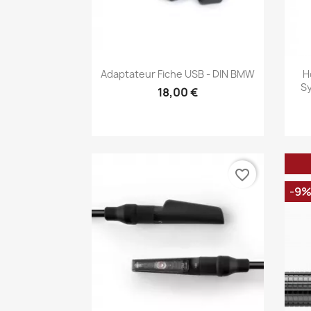
Aperçu rapide

Adaptateur Fiche USB - DIN BMW
H
S
18,00 €
favorite_border
-9