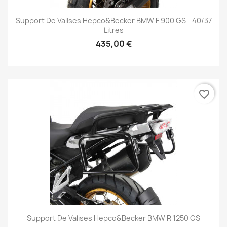
Support De Valises Hepco&Becker BMW F 900 GS - 40/37
Litres
435,00 €
favorite_border
Support De Valises Hepco&Becker BMW R 1250 GS