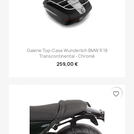
Galerie Top-Case Wunderlich BMW R 18
Transcontinental - Chromé
259,00 €
favorite_border