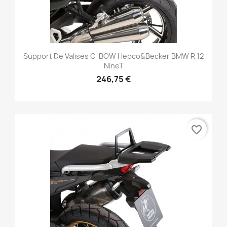
Support De Valises C-BOW Hepco&Becker BMW R 12
NineT
246,75 €
favorite_border