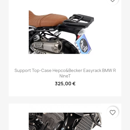
Support Top-Case Hepco&Becker Easyrack BMW R
NineT
325,00 €
favorite_border