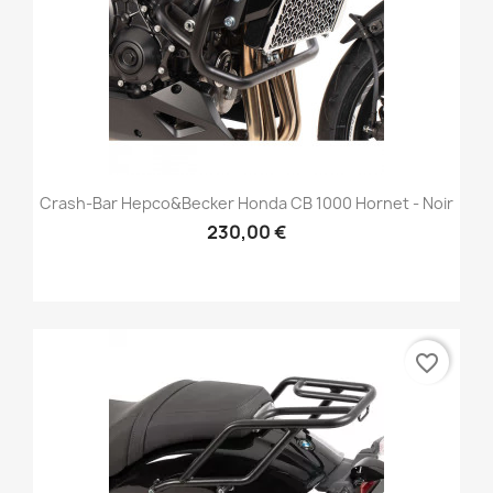
Crash-Bar Hepco&Becker Honda CB 1000 Hornet - Noir
230,00 €
favorite_border