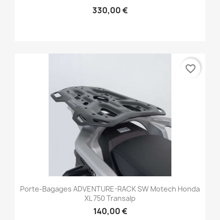
330,00 €
favorite_border
Porte-Bagages ADVENTURE-RACK SW Motech Honda
XL 750 Transalp
140,00 €