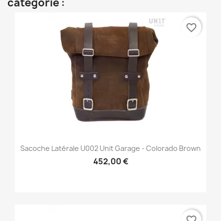
catégorie :
favorite_border
Sacoche Latérale U002 Unit Garage - Colorado Brown
452,00 €
favorite_border