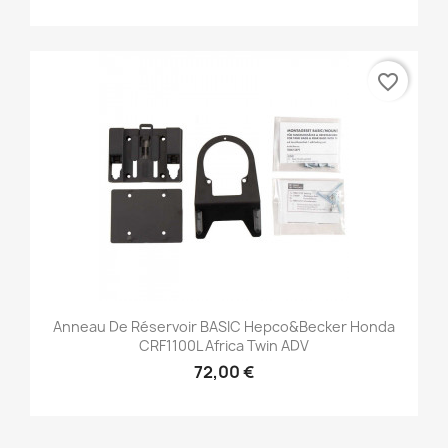
favorite_border
Anneau De Réservoir BASIC Hepco&Becker Honda
CRF1100L Africa Twin ADV
72,00 €