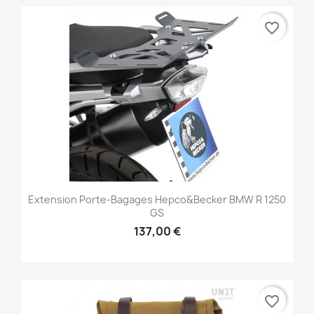
favorite_border
Extension Porte-Bagages Hepco&Becker BMW R 1250
GS
137,00 €
favorite_border