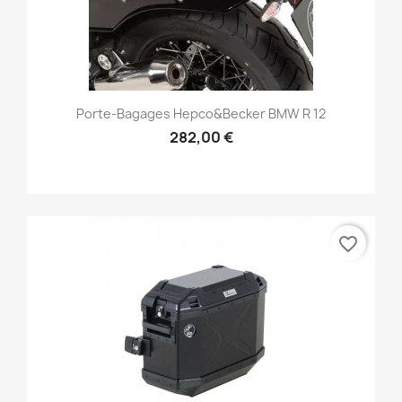
Porte-Bagages Hepco&Becker BMW R 12
282,00 €
favorite_border