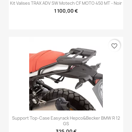
Kit Valises TRAX ADV SW Motech CF MOTO 450 MT - Noir
1 100,00 €
favorite_border
Support Top-Case Easyrack Hepco&Becker BMW R 12
GS
325,00 €