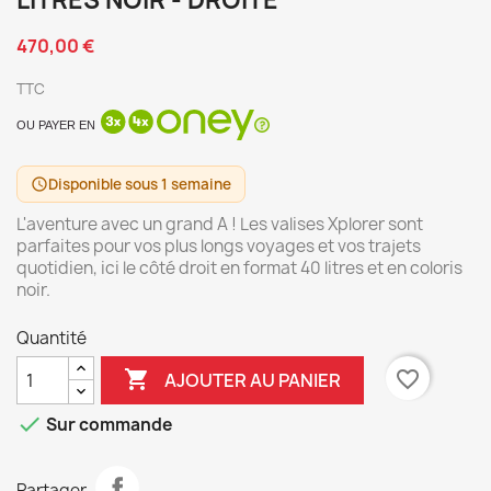
LITRES NOIR - DROITE
470,00 €
TTC
OU PAYER EN
Disponible sous 1 semaine
schedule
L'aventure avec un grand A ! Les valises Xplorer sont
parfaites pour vos plus longs voyages et vos trajets
quotidien, ici le côté droit en format 40 litres et en coloris
noir.
Quantité

favorite_border
AJOUTER AU PANIER

Sur commande
Partager