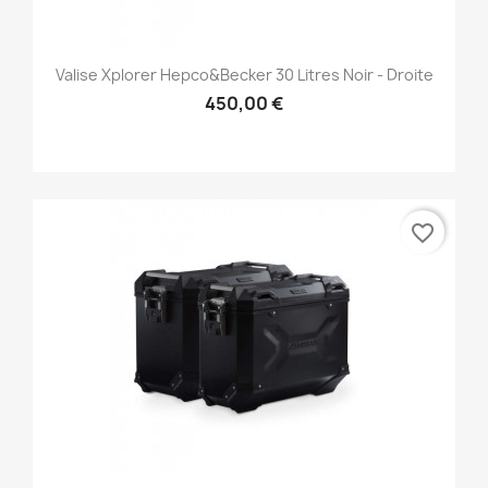
Valise Xplorer Hepco&Becker 30 Litres Noir - Droite
450,00 €
favorite_border