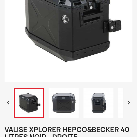


VALISE XPLORER HEPCO&BECKER 40