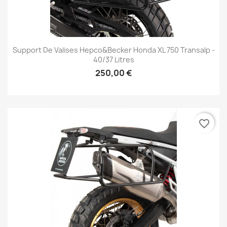
Support De Valises Hepco&Becker Honda XL 750 Transalp -
40/37 Litres
250,00 €
favorite_border