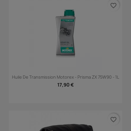
favorite_border
Huile De Transmission Motorex - Prisma ZX 75W90 - 1L
17,90 €
favorite_border