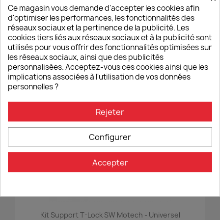
Ce magasin vous demande d'accepter les cookies afin
d'optimiser les performances, les fonctionnalités des
Kit Aventure Bagagerie SW Motech Aprilia Tuareg 660 -
réseaux sociaux et la pertinence de la publicité. Les
Noir
cookies tiers liés aux réseaux sociaux et à la publicité sont
1 830,00 €
utilisés pour vous offrir des fonctionnalités optimisées sur
les réseaux sociaux, ainsi que des publicités
personnalisées. Acceptez-vous ces cookies ainsi que les
implications associées à l'utilisation de vos données
personnelles ?
favorite_border
Rejeter
Configurer
Accepter
Kit Support T-Lock SW Motech - Universel