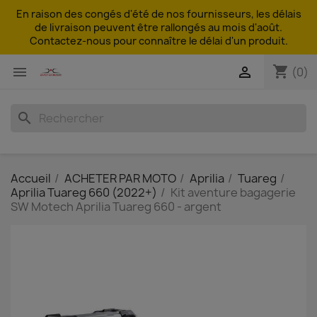
En raison des congés d'été de nos fournisseurs, les délais
de livraison peuvent être rallongés au mois d'août.
Contactez-nous pour connaître le délai d'un produit.
shopping_cart


(0)
search
Accueil
ACHETER PAR MOTO
Aprilia
Tuareg
Aprilia Tuareg 660 (2022+)
Kit aventure bagagerie
SW Motech Aprilia Tuareg 660 - argent