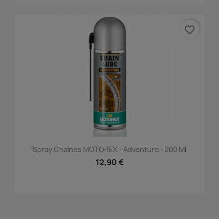
favorite_border
Spray Chaînes MOTOREX - Adventure - 200 Ml
12,90 €