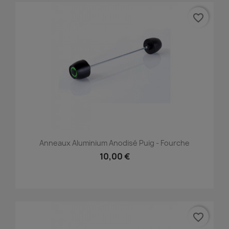
favorite_border
Anneaux Aluminium Anodisé Puig - Fourche
10,00 €
favorite_border