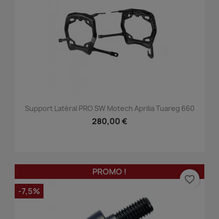
Support Latéral PRO SW Motech Aprilia Tuareg 660
280,00 €
PROMO !
favorite_border
-7,5%