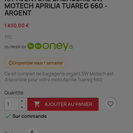
MOTECH APRILIA TUAREG 660 -
ARGENT
1 830,00 €
TTC
OU PAYER EN
Disponible sous 1 semaine
schedule
Ce kit complet de bagagerie argent SW Motech est
disponible pour votre moto Aprilia Tuareg 660.
Quantité

favorite_border
AJOUTER AU PANIER

Sur commande