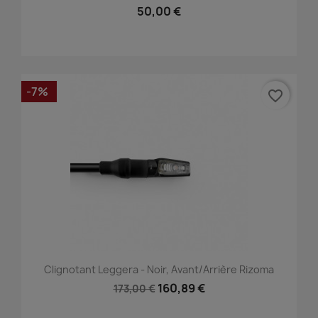
50,00 €
-7%
favorite_border
Clignotant Leggera - Noir, Avant/Arrière Rizoma
160,89 €
173,00 €