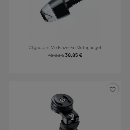
Clignotant Mo.blaze Pin Motogadget
38,85 €
42,00 €
favorite_border