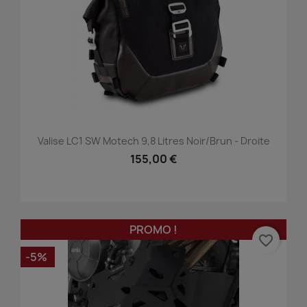
Valise LC1 SW Motech 9,8 Litres Noir/brun - Droite
155,00 €
PROMO !
favorite_border
-5%