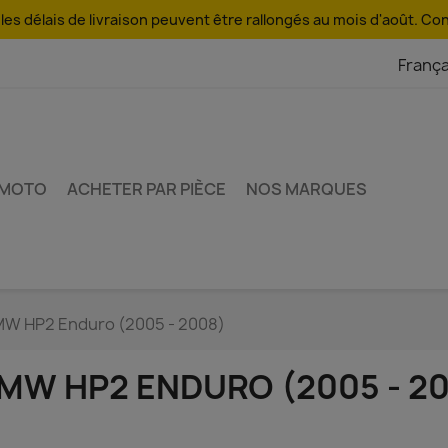
es délais de livraison peuvent être rallongés au mois d'août. Co
França
 MOTO
ACHETER PAR PIÈCE
NOS MARQUES
W HP2 Enduro (2005 - 2008)
MW HP2 ENDURO (2005 - 2