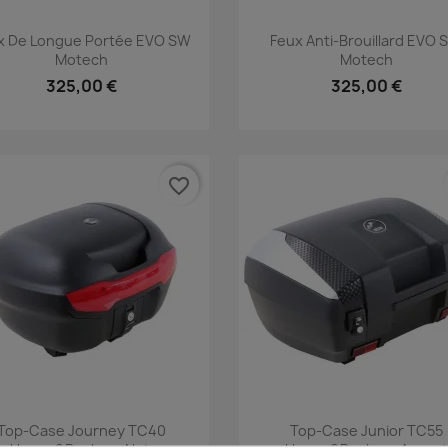
Aperçu rapide
Aperçu rapide


x De Longue Portée EVO SW
Feux Anti-Brouillard EVO
Motech
Motech
325,00 €
325,00 €
favorite_border
Aperçu rapide
Aperçu rapide


Top-Case Journey TC40
Top-Case Junior TC55