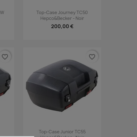
Aperçu rapide

 SW
Top-Case Journey TC50
Hepco&Becker - Noir
200,00 €
favorite_border
favorite_border
Aperçu rapide

Top-Case Junior TC55