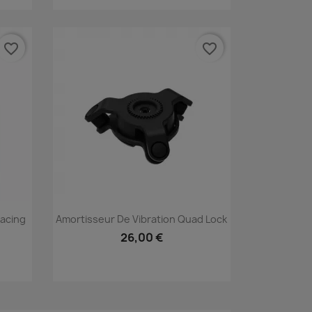
favorite_border
favorite_border
Aperçu rapide

acing
Amortisseur De Vibration Quad Lock
26,00 €