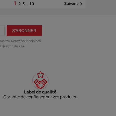
1

Suivant
2
3
…
10
ous trouverez pour cela nos
ilisation du site.
Label de qualité
Garantie de confiance sur vos produits.