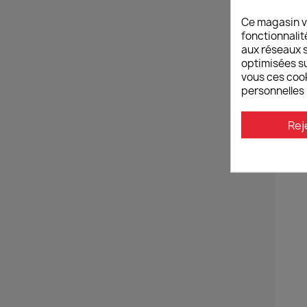
Ce magasin v
fonctionnalit
aux réseaux so
optimisées su
vous ces cook
personnelles 
Rej