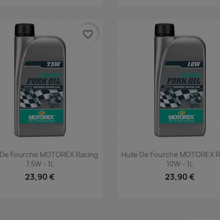
favorite_border
Aperçu rapide
Aperçu rapide


e De Fourche MOTOREX Racing
Huile De Fourche MOTOREX R
7,5W - 1L
10W - 1L
23,90 €
23,90 €