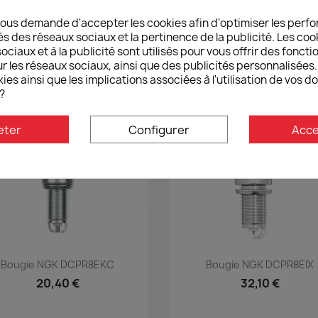
Hepco&Becker - Noir
Hepco&Becker - Argent
178,00 €
332,00 €
ous demande d'accepter les cookies afin d'optimiser les perfo
és des réseaux sociaux et la pertinence de la publicité. Les cooki
ciaux et à la publicité sont utilisés pour vous offrir des foncti
r les réseaux sociaux, ainsi que des publicités personnalisée
ies ainsi que les implications associées à l'utilisation de vos 
favorite_border
?
eter
Configurer
Acce
Aperçu rapide
Aperçu rapide


Bougie NGK DCPR8EKC
Bougie NGK DCPR8EIX
20,40 €
32,10 €